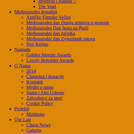
Inverzija i Hangar 7
The Void
Međunarodni događaji
Antičke Filmske Večeri
Međunarodni dan čitanja stripova u javnosti
Međunarodni Dan Igara na Ploči
Međunarodni dan ručnika
Međunarodni dan Zvjezdanih ratova
Noć Knjige
Nagrade
Golden Meeple Awards
Lovely Beholder Awards
O Nama
2014
Članarina i donacije
Kontakti
Mediji o nama
Statut i Akti Udruge
Zahvalnice za igre!
Cookie Policy
Projekti
Multipass
The Lair
Chaos News
Galerija