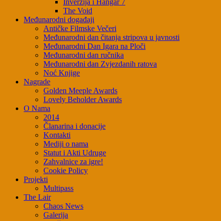
Inverzija i Hangar 7
The Void
Međunarodni događaji
Antičke Filmske Večeri
Međunarodni dan čitanja stripova u javnosti
Međunarodni Dan Igara na Ploči
Međunarodni dan ručnika
Međunarodni dan Zvjezdanih ratova
Noć Knjige
Nagrade
Golden Meeple Awards
Lovely Beholder Awards
O Nama
2014
Članarina i donacije
Kontakti
Mediji o nama
Statut i Akti Udruge
Zahvalnice za igre!
Cookie Policy
Projekti
Multipass
The Lair
Chaos News
Galerija