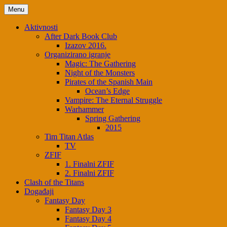
Skip
Menu
to
content
Aktivnosti
After Dark Book Club
Izazov 2016.
Organizirano igranje
Magic: The Gathering
Night of the Monsters
Pirates of the Spanish Main
Ocean’s Edge
Vampire: The Eternal Struggle
Warhammer
Spring Gathering
2015
Tim Titan Atlas
TV
ZFIF
1. Finalni ZFIF
2. Finalni ZFIF
Clash of the Titans
Događaji
Fantasy Day
Fantasy Day 3
Fantasy Day 4