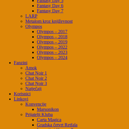
Fantasy Day 5
Fantasy Day 6
Fantasy Day 7
LARP
Metalom kroz književnost
Olympos
Olympos – 2017
Olympos – 2018
Olympos – 2019
Olympos – 2022
Olympos – 2023
Olympos – 2024
Fanzini
Amok
Chat Noir 1
Chat Noir 2
Chat Noir 3
Natječaji
Korisnici
Linkovi
Konvencije
Marsonikon
Prijatelji Kluba
Carta Magica
Gradska četvrt Retfala