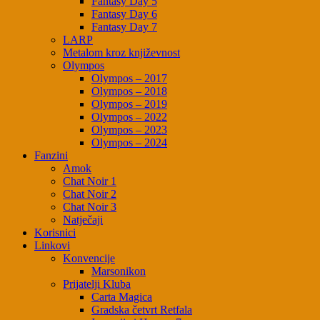
Fantasy Day 5
Fantasy Day 6
Fantasy Day 7
LARP
Metalom kroz književnost
Olympos
Olympos – 2017
Olympos – 2018
Olympos – 2019
Olympos – 2022
Olympos – 2023
Olympos – 2024
Fanzini
Amok
Chat Noir 1
Chat Noir 2
Chat Noir 3
Natječaji
Korisnici
Linkovi
Konvencije
Marsonikon
Prijatelji Kluba
Carta Magica
Gradska četvrt Retfala