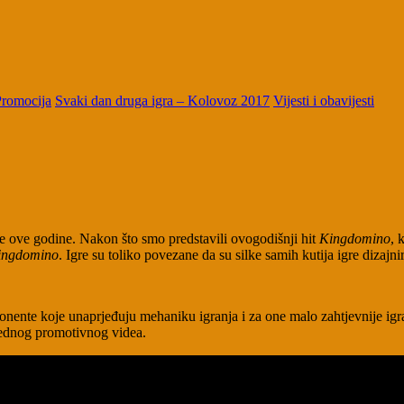
Promocija
Svaki dan druga igra – Kolovoz 2017
Vijesti i obavijesti
 ove godine. Nakon što smo predstavili ovogodišnji hit
Kingdomino
, 
ngdomino
. Igre su toliko povezane da su silke samih kutija igre dizajn
ponente koje unaprjeđuju mehaniku igranja i za one malo zahtjevnije igr
ednog promotivnog videa.