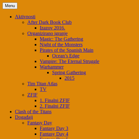
Menu
Aktivnosti
After Dark Book Club
Izazov 2016.
Organizirano igranje
Magic: The Gathering
Night of the Monsters
Pirates of the Spanish Main
Ocean’s Edge
Vampire: The Eternal Struggle
Warhammer
Spring Gathering
2015
Tim Titan Atlas
TV
ZFIF
1. Finalni ZFIF
2. Finalni ZFIF
Clash of the Titans
Događaji
Fantasy Day
Fantasy Day 3
Fantasy Day 4