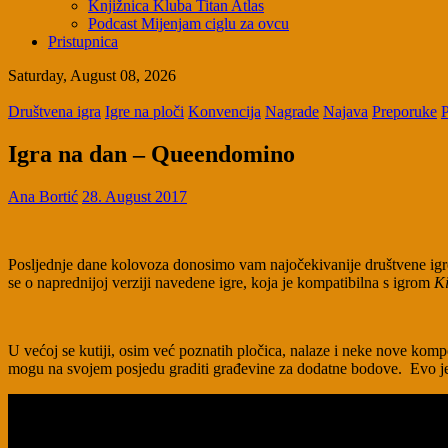
Knjižnica Kluba Titan Atlas
Podcast Mijenjam ciglu za ovcu
Pristupnica
Saturday, August 08, 2026
Društvena igra
Igre na ploči
Konvencija
Nagrade
Najava
Preporuke
Igra na dan – Queendomino
Ana Bortić
28. August 2017
Posljednje dane kolovoza donosimo vam najočekivanije društvene igre
se o naprednijoj verziji navedene igre, koja je kompatibilna s igrom
Ki
U većoj se kutiji, osim već poznatih pločica, nalaze i neke nove kom
mogu na svojem posjedu graditi građevine za dodatne bodove. Evo j