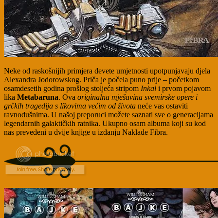
Neke od raskošnijih primjera devete umjetnosti upotpunjavaju djela
Alexandra Jodorowskog. Priča je počela puno prije – početkom
osamdesetih godina prošlog stoljeća stripom
Inkal
i prvom pojavom
lika
Metabaruna
. Ova
originalna mješavina svemirske opere i
grčkih tragedija s likovima većim od života
neće vas ostaviti
ravnodušnima. U našoj preporuci možete saznati sve o generacijama
legendarnih galaktičkih ratnika. Ukupno osam albuma koji su kod
nas prevedeni u dvije knjige u izdanju Naklade Fibra.