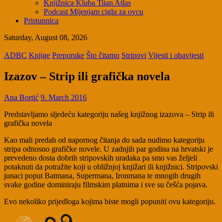
Knjižnica Kluba Titan Atlas
Podcast Mijenjam ciglu za ovcu
Pristupnica
Saturday, August 08, 2026
ADBC
Knjige
Preporuke
Što čitamo
Stripovi
Vijesti i obavijesti
Izazov – Strip ili grafička novela
Ana Bortić
9. March 2016
Predstavljamo sljedeću kategoriju našeg knjižnog izazova – Strip ili
grafička novela
Kao mali predah od napornog čitanja do sada nudimo kategoriju
stripa odnosno grafičke novele. U zadnjih par godina na hrvatski je
prevedeno dosta dobrih stripovskih uradaka pa smo vas željeli
potaknuti da potražite koji u obližnjoj knjižari ili knjižnici. Stripovski
junaci poput Batmana, Supermana, Ironmana te mnogih drugih
svake godine dominiraju filmskim platnima i sve su češća pojava.
Evo nekoliko prijedloga kojima biste mogli popuniti ovu kategoriju.