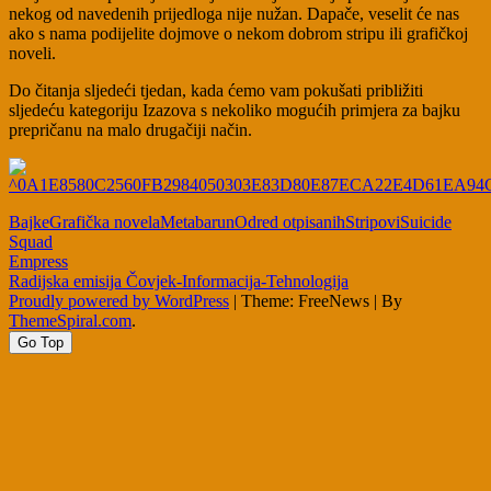
nekog od navedenih prijedloga nije nužan. Dapače, veselit će nas
ako s nama podijelite dojmove o nekom dobrom stripu ili grafičkoj
noveli.
Do čitanja sljedeći tjedan, kada ćemo vam pokušati približiti
sljedeću kategoriju Izazova s nekoliko mogućih primjera za bajku
prepričanu na malo drugačiji način.
Bajke
Grafička novela
Metabarun
Odred otpisanih
Stripovi
Suicide
Squad
Post
Empress
Radijska emisija Čovjek-Informacija-Tehnologija
navigation
Proudly powered by WordPress
|
Theme: FreeNews
|
By
ThemeSpiral.com
.
Go Top