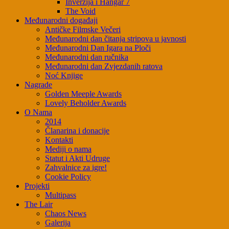
Inverzija i Hangar 7
The Void
Međunarodni događaji
Antičke Filmske Večeri
Međunarodni dan čitanja stripova u javnosti
Međunarodni Dan Igara na Ploči
Međunarodni dan ručnika
Međunarodni dan Zvjezdanih ratova
Noć Knjige
Nagrade
Golden Meeple Awards
Lovely Beholder Awards
O Nama
2014
Članarina i donacije
Kontakti
Mediji o nama
Statut i Akti Udruge
Zahvalnice za igre!
Cookie Policy
Projekti
Multipass
The Lair
Chaos News
Galerija