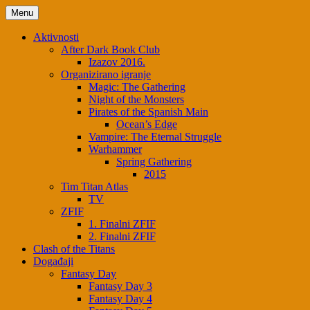
Menu
Aktivnosti
After Dark Book Club
Izazov 2016.
Organizirano igranje
Magic: The Gathering
Night of the Monsters
Pirates of the Spanish Main
Ocean’s Edge
Vampire: The Eternal Struggle
Warhammer
Spring Gathering
2015
Tim Titan Atlas
TV
ZFIF
1. Finalni ZFIF
2. Finalni ZFIF
Clash of the Titans
Događaji
Fantasy Day
Fantasy Day 3
Fantasy Day 4