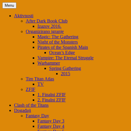
Skip
Menu
to
content
Aktivnosti
After Dark Book Club
Izazov 2016.
Organizirano igranje
Magic: The Gathering
Night of the Monsters
Pirates of the Spanish Main
Ocean’s Edge
Vampire: The Eternal Struggle
Warhammer
Spring Gathering
2015
Tim Titan Atlas
TV
ZFIF
1. Finalni ZFIF
2. Finalni ZFIF
Clash of the Titans
Događaji
Fantasy Day
Fantasy Day 3
Fantasy Day 4