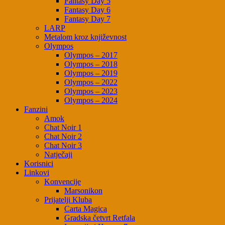
Fantasy Day 5
Fantasy Day 6
Fantasy Day 7
LARP
Metalom kroz književnost
Olympos
Olympos – 2017
Olympos – 2018
Olympos – 2019
Olympos – 2022
Olympos – 2023
Olympos – 2024
Fanzini
Amok
Chat Noir 1
Chat Noir 2
Chat Noir 3
Natječaji
Korisnici
Linkovi
Konvencije
Marsonikon
Prijatelji Kluba
Carta Magica
Gradska četvrt Retfala