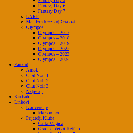
Fantasy Day 5
Fantasy Day 6
Fantasy Day 7
LARP
Metalom kroz književnost
Olympos
Olympos – 2017
Olympos – 2018
Olympos – 2019
Olympos – 2022
Olympos – 2023
Olympos – 2024
Fanzini
Amok
Chat Noir 1
Chat Noir 2
Chat Noir 3
Natječaji
Korisnici
Linkovi
Konvencije
Marsonikon
Prijatelji Kluba
Carta Magica
Gradska četvrt Retfala