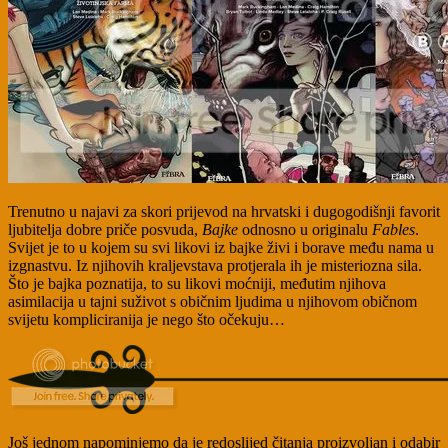
Trenutno u najavi za skori prijevod na hrvatski i dugogodišnji favorit
ljubitelja dobre priče posvuda,
Bajke
odnosno u originalu
Fables
.
Svijet je to u kojem su svi likovi iz bajke živi i borave među nama u
izgnastvu. Iz njihovih kraljevstava protjerala ih je misteriozna sila.
Što je bajka poznatija, to su likovi moćniji, međutim njihova
asimilacija u tajni suživot s običnim ljudima u njihovom običnom
svijetu kompliciranija je nego što očekuju…
Još jednom napominjemo da je redoslijed čitanja proizvoljan i odabir