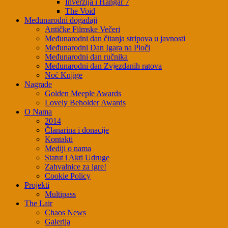
Inverzija i Hangar 7
The Void
Međunarodni događaji
Antičke Filmske Večeri
Međunarodni dan čitanja stripova u javnosti
Međunarodni Dan Igara na Ploči
Međunarodni dan ručnika
Međunarodni dan Zvjezdanih ratova
Noć Knjige
Nagrade
Golden Meeple Awards
Lovely Beholder Awards
O Nama
2014
Članarina i donacije
Kontakti
Mediji o nama
Statut i Akti Udruge
Zahvalnice za igre!
Cookie Policy
Projekti
Multipass
The Lair
Chaos News
Galerija