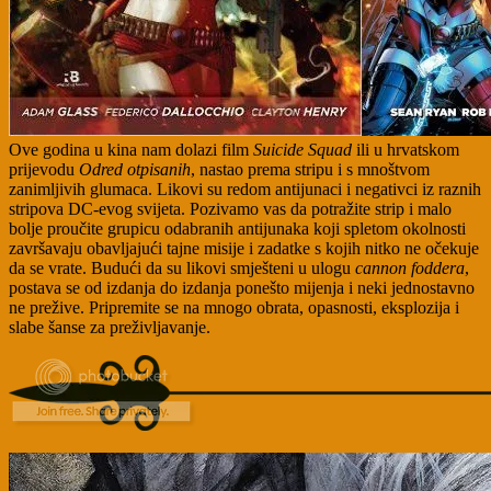
Ove godina u kina nam dolazi film
Suicide Squad
ili u hrvatskom
prijevodu
Odred otpisanih
, nastao prema stripu i s mnoštvom
zanimljivih glumaca. Likovi su redom antijunaci i negativci iz raznih
stripova DC-evog svijeta. Pozivamo vas da potražite strip i malo
bolje proučite grupicu odabranih antijunaka koji spletom okolnosti
završavaju obavljajući tajne misije i zadatke s kojih nitko ne očekuje
da se vrate. Budući da su likovi smješteni u ulogu
cannon foddera
,
postava se od izdanja do izdanja ponešto mijenja i neki jednostavno
ne prežive. Pripremite se na mnogo obrata, opasnosti, eksplozija i
slabe šanse za preživljavanje.