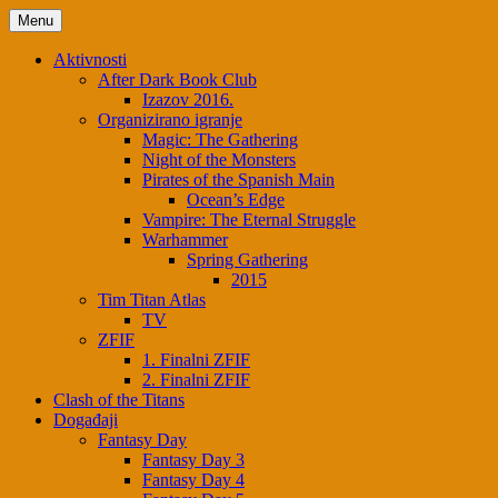
Skip
Menu
to
content
Aktivnosti
After Dark Book Club
Izazov 2016.
Organizirano igranje
Magic: The Gathering
Night of the Monsters
Pirates of the Spanish Main
Ocean’s Edge
Vampire: The Eternal Struggle
Warhammer
Spring Gathering
2015
Tim Titan Atlas
TV
ZFIF
1. Finalni ZFIF
2. Finalni ZFIF
Clash of the Titans
Događaji
Fantasy Day
Fantasy Day 3
Fantasy Day 4