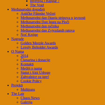
Inverzija i Hangar 7
The Void
Međunarodni događaji
Antičke Filmske Večeri
Međunarodni dan čitanja stripova u javnosti
Međunarodni Dan Igara na Ploči
Međunarodni dan ručnika
Međunarodni dan Zvjezdanih ratova
Noć Knjige
Nagrade
Golden Meeple Awards
Lovely Beholder Awards
O Nama
2014
Članarina i donacije
Kontakti
Mediji o nama
Statut i Akti Udruge
Zahvalnice za igre!
Cookie Policy
Projekti
Multipass
The Lair
Chaos News
Galerija