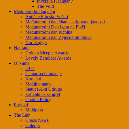
Inverzija i Hangar 7
The Void
Međunarodni događaji
Antičke Filmske Večeri
Međunarodni dan čitanja stripova u javnosti
Međunarodni Dan Igara na Ploči
Međunarodni dan ručnika
Međunarodni dan Zvjezdanih ratova
Noć Knjige
Nagrade
Golden Meeple Awards
Lovely Beholder Awards
O Nama
2014
Članarina i donacije
Kontakti
Mediji o nama
Statut i Akti Udruge
Zahvalnice za igre!
Cookie Policy
Projekti
Multipass
The Lair
Chaos News
Galerija