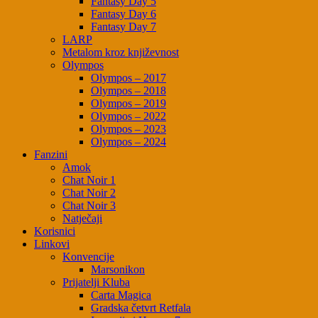
Fantasy Day 5
Fantasy Day 6
Fantasy Day 7
LARP
Metalom kroz književnost
Olympos
Olympos – 2017
Olympos – 2018
Olympos – 2019
Olympos – 2022
Olympos – 2023
Olympos – 2024
Fanzini
Amok
Chat Noir 1
Chat Noir 2
Chat Noir 3
Natječaji
Korisnici
Linkovi
Konvencije
Marsonikon
Prijatelji Kluba
Carta Magica
Gradska četvrt Retfala