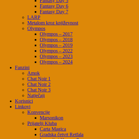
Fantasy Day 5
Fantasy Day 6
Fantasy Day 7
LARP
Metalom kroz književnost
Olympos
Olympos – 2017
Olympos – 2018
Olympos – 2019
Olympos – 2022
Olympos – 2023
Olympos – 2024
Fanzini
Amok
Chat Noir 1
Chat Noir 2
Chat Noir 3
Natječaji
Korisnici
Linkovi
Konvencije
Marsonikon
Prijatelji Kluba
Carta Magica
Gradska četvrt Retfala