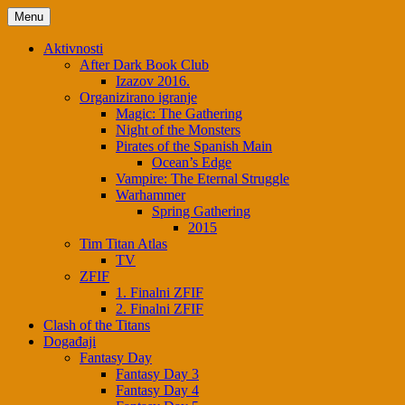
Menu
Aktivnosti
After Dark Book Club
Izazov 2016.
Organizirano igranje
Magic: The Gathering
Night of the Monsters
Pirates of the Spanish Main
Ocean’s Edge
Vampire: The Eternal Struggle
Warhammer
Spring Gathering
2015
Tim Titan Atlas
TV
ZFIF
1. Finalni ZFIF
2. Finalni ZFIF
Clash of the Titans
Događaji
Fantasy Day
Fantasy Day 3
Fantasy Day 4