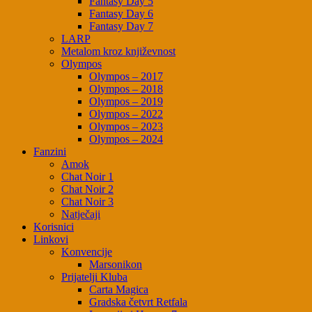
Fantasy Day 5
Fantasy Day 6
Fantasy Day 7
LARP
Metalom kroz književnost
Olympos
Olympos – 2017
Olympos – 2018
Olympos – 2019
Olympos – 2022
Olympos – 2023
Olympos – 2024
Fanzini
Amok
Chat Noir 1
Chat Noir 2
Chat Noir 3
Natječaji
Korisnici
Linkovi
Konvencije
Marsonikon
Prijatelji Kluba
Carta Magica
Gradska četvrt Retfala