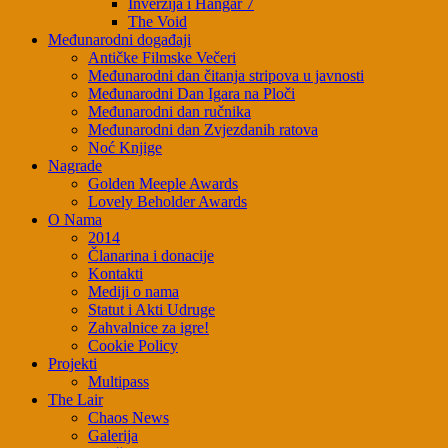
Inverzija i Hangar 7
The Void
Međunarodni događaji
Antičke Filmske Večeri
Međunarodni dan čitanja stripova u javnosti
Međunarodni Dan Igara na Ploči
Međunarodni dan ručnika
Međunarodni dan Zvjezdanih ratova
Noć Knjige
Nagrade
Golden Meeple Awards
Lovely Beholder Awards
O Nama
2014
Članarina i donacije
Kontakti
Mediji o nama
Statut i Akti Udruge
Zahvalnice za igre!
Cookie Policy
Projekti
Multipass
The Lair
Chaos News
Galerija