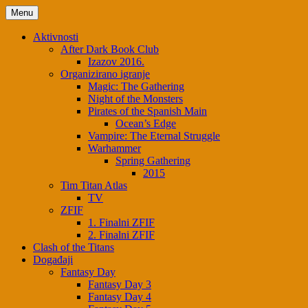
Menu
Aktivnosti
After Dark Book Club
Izazov 2016.
Organizirano igranje
Magic: The Gathering
Night of the Monsters
Pirates of the Spanish Main
Ocean’s Edge
Vampire: The Eternal Struggle
Warhammer
Spring Gathering
2015
Tim Titan Atlas
TV
ZFIF
1. Finalni ZFIF
2. Finalni ZFIF
Clash of the Titans
Događaji
Fantasy Day
Fantasy Day 3
Fantasy Day 4