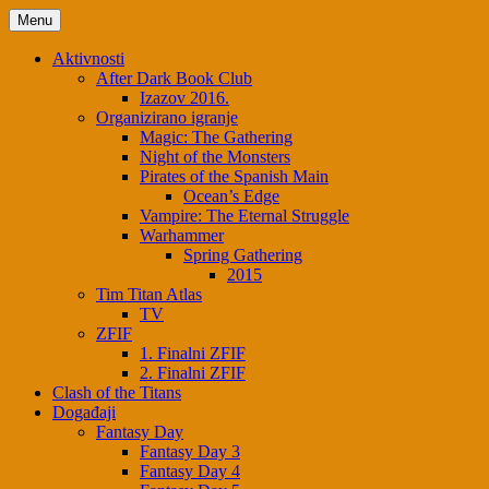
Skip
Menu
to
content
Aktivnosti
After Dark Book Club
Izazov 2016.
Organizirano igranje
Magic: The Gathering
Night of the Monsters
Pirates of the Spanish Main
Ocean’s Edge
Vampire: The Eternal Struggle
Warhammer
Spring Gathering
2015
Tim Titan Atlas
TV
ZFIF
1. Finalni ZFIF
2. Finalni ZFIF
Clash of the Titans
Događaji
Fantasy Day
Fantasy Day 3
Fantasy Day 4