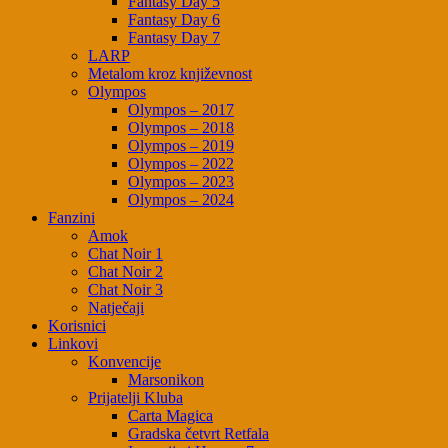
Fantasy Day 5
Fantasy Day 6
Fantasy Day 7
LARP
Metalom kroz književnost
Olympos
Olympos – 2017
Olympos – 2018
Olympos – 2019
Olympos – 2022
Olympos – 2023
Olympos – 2024
Fanzini
Amok
Chat Noir 1
Chat Noir 2
Chat Noir 3
Natječaji
Korisnici
Linkovi
Konvencije
Marsonikon
Prijatelji Kluba
Carta Magica
Gradska četvrt Retfala