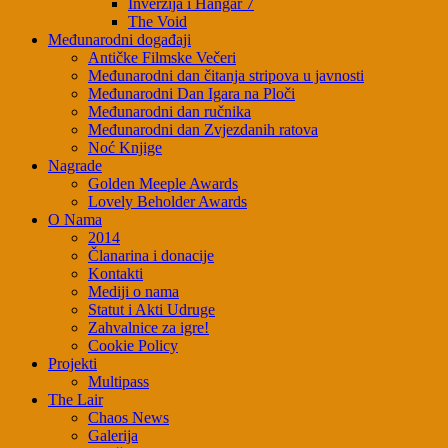
Inverzija i Hangar 7
The Void
Međunarodni događaji
Antičke Filmske Večeri
Međunarodni dan čitanja stripova u javnosti
Međunarodni Dan Igara na Ploči
Međunarodni dan ručnika
Međunarodni dan Zvjezdanih ratova
Noć Knjige
Nagrade
Golden Meeple Awards
Lovely Beholder Awards
O Nama
2014
Članarina i donacije
Kontakti
Mediji o nama
Statut i Akti Udruge
Zahvalnice za igre!
Cookie Policy
Projekti
Multipass
The Lair
Chaos News
Galerija