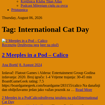
Knjižnica Kluba Titan Atlas
Podcast Mijenjam ciglu za ovcu
Pristupnica
Thursday, August 06, 2026
Tag:
International Cat Day
Recenzija
Društvena igra
Igre na ploči
2 Meeples in a Pod – Calico
Ana Bortić
8. August 2024
Izdavač: Flatout Games i Alderac Entertainment Group Godina
izdavanja: 2020. Broj igrača: 1-4 Vrijeme trajanja: 30-45 min
BoardGameGeek rating: 7.5
https://boardgamegeek.com/boardgame/283155/calico Na današnji
dan obilježavamo jedan jako važan praznik za …
Read More
2 Meeples in a Pod
Calico
društvena igra
Igra na ploči
International
Cat Day