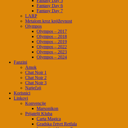
Fantasy Day 5
Fantasy Day 6
Fantasy Day 7
LARP
Metalom kroz književnost
Olympos
Olympos – 2017
Olympos – 2018
Olympos – 2019
Olympos – 2022
Olympos – 2023
Olympos – 2024
Fanzini
Amok
Chat Noir 1
Chat Noir 2
Chat Noir 3
Natječaji
Korisnici
Linkovi
Konvencije
Marsonikon
Prijatelji Kluba
Carta Magica
Gradska četvrt Retfala