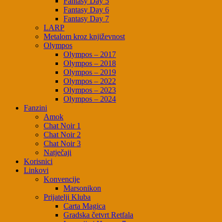
Fantasy Day 5
Fantasy Day 6
Fantasy Day 7
LARP
Metalom kroz književnost
Olympos
Olympos – 2017
Olympos – 2018
Olympos – 2019
Olympos – 2022
Olympos – 2023
Olympos – 2024
Fanzini
Amok
Chat Noir 1
Chat Noir 2
Chat Noir 3
Natječaji
Korisnici
Linkovi
Konvencije
Marsonikon
Prijatelji Kluba
Carta Magica
Gradska četvrt Retfala