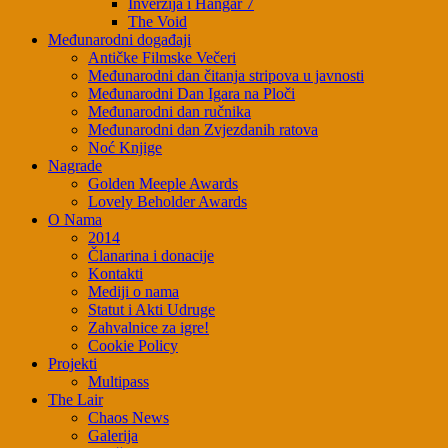
Inverzija i Hangar 7
The Void
Međunarodni događaji
Antičke Filmske Večeri
Međunarodni dan čitanja stripova u javnosti
Međunarodni Dan Igara na Ploči
Međunarodni dan ručnika
Međunarodni dan Zvjezdanih ratova
Noć Knjige
Nagrade
Golden Meeple Awards
Lovely Beholder Awards
O Nama
2014
Članarina i donacije
Kontakti
Mediji o nama
Statut i Akti Udruge
Zahvalnice za igre!
Cookie Policy
Projekti
Multipass
The Lair
Chaos News
Galerija