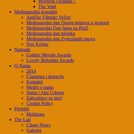
Inverzija i Hangar 7
The Void
Međunarodni događaji
Antičke Filmske Večeri
Međunarodni dan čitanja stripova u javnosti
Međunarodni Dan Igara na Ploči
Međunarodni dan ručnika
Međunarodni dan Zvjezdanih ratova
Noć Knjige
Nagrade
Golden Meeple Awards
Lovely Beholder Awards
O Nama
2014
Članarina i donacije
Kontakti
Mediji o nama
Statut i Akti Udruge
Zahvalnice za igre!
Cookie Policy
Projekti
Multipass
The Lair
Chaos News
Galerija