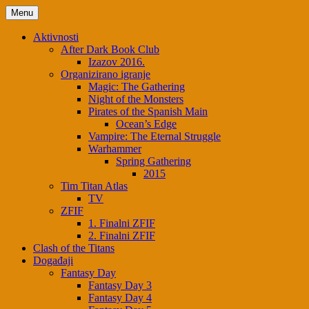
Skip
Menu
to
content
Aktivnosti
After Dark Book Club
Izazov 2016.
Organizirano igranje
Magic: The Gathering
Night of the Monsters
Pirates of the Spanish Main
Ocean’s Edge
Vampire: The Eternal Struggle
Warhammer
Spring Gathering
2015
Tim Titan Atlas
TV
ZFIF
1. Finalni ZFIF
2. Finalni ZFIF
Clash of the Titans
Događaji
Fantasy Day
Fantasy Day 3
Fantasy Day 4