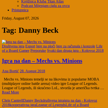
Knjižnica Kluba Titan Atlas
Podcast Mijenjam ciglu za ovcu
Pristupnica
Friday, August 07, 2026
Tag:
Danny Beck
Društvena igra
Esport
Igre na ploči
Igre za računala i konzole
Life
of a Board Gamer
Preporuke
Svaki dan druga igra - Kolovoz 2018
Igra na dan – Mechs vs. Minions
Ana Bortić
28. August 2018
Mechs vs. Minions temelji se na likovima iz popularne MOBA
(multiplayer online battle arena) video igre League of Legends.
League of Legends, ili skraćeno LoL, stvorila je američka tvrtka …
Read More
Chris Cantrell
Danny Beck
društvena igra
igra na dan - Kolovoz
2018
kooperativna igra
League of Legends
Life of a Board