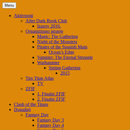
Menu
Aktivnosti
After Dark Book Club
Izazov 2016.
Organizirano igranje
Magic: The Gathering
Night of the Monsters
Pirates of the Spanish Main
Ocean’s Edge
Vampire: The Eternal Struggle
Warhammer
Spring Gathering
2015
Tim Titan Atlas
TV
ZFIF
1. Finalni ZFIF
2. Finalni ZFIF
Clash of the Titans
Događaji
Fantasy Day
Fantasy Day 3
Fantasy Day 4