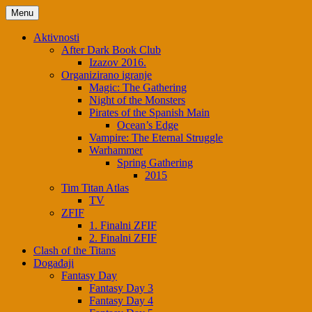
Menu
Aktivnosti
After Dark Book Club
Izazov 2016.
Organizirano igranje
Magic: The Gathering
Night of the Monsters
Pirates of the Spanish Main
Ocean’s Edge
Vampire: The Eternal Struggle
Warhammer
Spring Gathering
2015
Tim Titan Atlas
TV
ZFIF
1. Finalni ZFIF
2. Finalni ZFIF
Clash of the Titans
Događaji
Fantasy Day
Fantasy Day 3
Fantasy Day 4