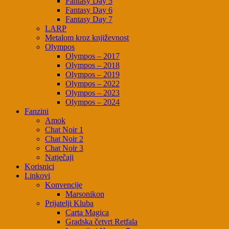
Fantasy Day 5
Fantasy Day 6
Fantasy Day 7
LARP
Metalom kroz književnost
Olympos
Olympos – 2017
Olympos – 2018
Olympos – 2019
Olympos – 2022
Olympos – 2023
Olympos – 2024
Fanzini
Amok
Chat Noir 1
Chat Noir 2
Chat Noir 3
Natječaji
Korisnici
Linkovi
Konvencije
Marsonikon
Prijatelji Kluba
Carta Magica
Gradska četvrt Retfala