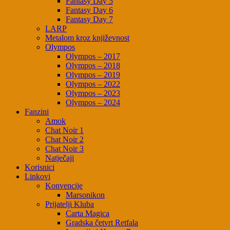
Fantasy Day 5
Fantasy Day 6
Fantasy Day 7
LARP
Metalom kroz književnost
Olympos
Olympos – 2017
Olympos – 2018
Olympos – 2019
Olympos – 2022
Olympos – 2023
Olympos – 2024
Fanzini
Amok
Chat Noir 1
Chat Noir 2
Chat Noir 3
Natječaji
Korisnici
Linkovi
Konvencije
Marsonikon
Prijatelji Kluba
Carta Magica
Gradska četvrt Retfala