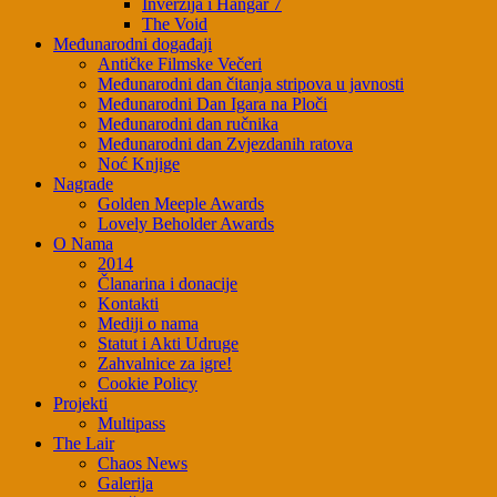
Inverzija i Hangar 7
The Void
Međunarodni događaji
Antičke Filmske Večeri
Međunarodni dan čitanja stripova u javnosti
Međunarodni Dan Igara na Ploči
Međunarodni dan ručnika
Međunarodni dan Zvjezdanih ratova
Noć Knjige
Nagrade
Golden Meeple Awards
Lovely Beholder Awards
O Nama
2014
Članarina i donacije
Kontakti
Mediji o nama
Statut i Akti Udruge
Zahvalnice za igre!
Cookie Policy
Projekti
Multipass
The Lair
Chaos News
Galerija