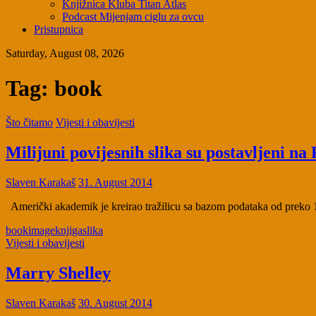
Knjižnica Kluba Titan Atlas
Podcast Mijenjam ciglu za ovcu
Pristupnica
Saturday, August 08, 2026
Tag:
book
Što čitamo
Vijesti i obavijesti
Milijuni povijesnih slika su postavljeni na 
Slaven Karakaš
31. August 2014
Američki akademik je kreirao tražilicu sa bazom podataka od preko 12 
book
image
knjiga
slika
Vijesti i obavijesti
Marry Shelley
Slaven Karakaš
30. August 2014