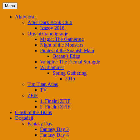
Skip
Menu
to
content
Aktivnosti
After Dark Book Club
Izazov 2016.
Organizirano igranje
Magic: The Gathering
Night of the Monsters
Pirates of the Spanish Main
Ocean’s Edge
Vampire: The Eternal Struggle
Warhammer
Spring Gathering
2015
Tim Titan Atlas
TV
ZFIF
1. Finalni ZFIF
2. Finalni ZFIF
Clash of the Titans
Događaji
Fantasy Day
Fantasy Day 3
Fantasy Day 4