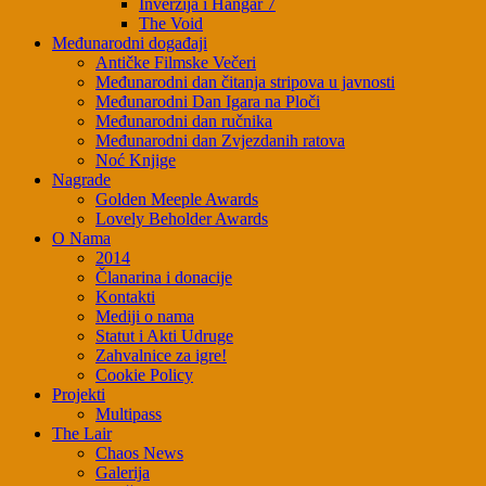
Inverzija i Hangar 7
The Void
Međunarodni događaji
Antičke Filmske Večeri
Međunarodni dan čitanja stripova u javnosti
Međunarodni Dan Igara na Ploči
Međunarodni dan ručnika
Međunarodni dan Zvjezdanih ratova
Noć Knjige
Nagrade
Golden Meeple Awards
Lovely Beholder Awards
O Nama
2014
Članarina i donacije
Kontakti
Mediji o nama
Statut i Akti Udruge
Zahvalnice za igre!
Cookie Policy
Projekti
Multipass
The Lair
Chaos News
Galerija