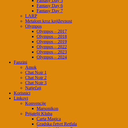
Fantasy Day 5
Fantasy Day 6
Fantasy Day 7
LARP
Metalom kroz književnost
Olympos
Olympos – 2017
Olympos – 2018
Olympos – 2019
Olympos – 2022
Olympos – 2023
Olympos – 2024
Fanzini
Amok
Chat Noir 1
Chat Noir 2
Chat Noir 3
Natječaji
Korisnici
Linkovi
Konvencije
Marsonikon
Prijatelji Kluba
Carta Magica
Gradska četvrt Retfala