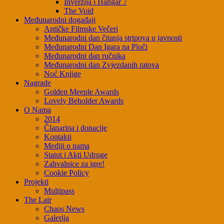
Inverzija i Hangar 7
The Void
Međunarodni događaji
Antičke Filmske Večeri
Međunarodni dan čitanja stripova u javnosti
Međunarodni Dan Igara na Ploči
Međunarodni dan ručnika
Međunarodni dan Zvjezdanih ratova
Noć Knjige
Nagrade
Golden Meeple Awards
Lovely Beholder Awards
O Nama
2014
Članarina i donacije
Kontakti
Mediji o nama
Statut i Akti Udruge
Zahvalnice za igre!
Cookie Policy
Projekti
Multipass
The Lair
Chaos News
Galerija