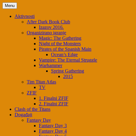
Menu
Aktivnosti
After Dark Book Club
Izazov 2016.
Organizirano igranje
Magic: The Gathering
Night of the Monsters
Pirates of the Spanish Main
Ocean’s Edge
Vampire: The Eternal Struggle
Warhammer
Spring Gathering
2015
Tim Titan Atlas
TV
ZFIF
1. Finalni ZFIF
2. Finalni ZFIF
Clash of the Titans
Događaji
Fantasy Day
Fantasy Day 3
Fantasy Day 4