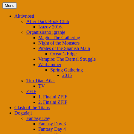
Skip
Menu
to
content
Aktivnosti
After Dark Book Club
Izazov 2016.
Organizirano igranje
Magic: The Gathering
Night of the Monsters
Pirates of the Spanish Main
Ocean’s Edge
Vampire: The Eternal Struggle
Warhammer
Spring Gathering
2015
Tim Titan Atlas
TV
ZFIF
1. Finalni ZFIF
2. Finalni ZFIF
Clash of the Titans
Događaji
Fantasy Day
Fantasy Day 3
Fantasy Day 4