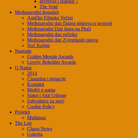
Inverzija i Hangar 7
The Void
Međunarodni događaji
Antičke Filmske Večeri
Međunarodni dan čitanja stripova u javnosti
Međunarodni Dan Igara na Ploči
Međunarodni dan ručnika
Međunarodni dan Zvjezdanih ratova
Noć Knjige
Nagrade
Golden Meeple Awards
Lovely Beholder Awards
O Nama
2014
Članarina i donacije
Kontakti
Mediji o nama
Statut i Akti Udruge
Zahvalnice za igre!
Cookie Policy
Projekti
Multipass
The Lair
Chaos News
Galerija