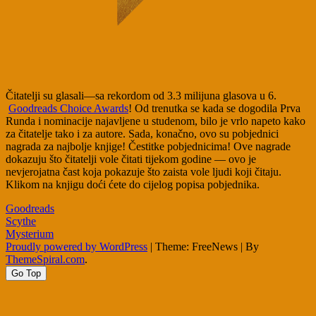
Čitatelji su glasali—sa rekordom od 3.3 milijuna glasova u 6.
Goodreads Choice Awards
! Od trenutka se kada se dogodila Prva
Runda i nominacije najavljene u studenom, bilo je vrlo napeto kako
za čitatelje tako i za autore. Sada, konačno, ovo su pobjednici
nagrada za najbolje knjige! Čestitke pobjednicima! Ove nagrade
dokazuju što čitatelji vole čitati tijekom godine — ovo je
nevjerojatna čast koja pokazuje što zaista vole ljudi koji čitaju.
Klikom na knjigu doći ćete do cijelog popisa pobjednika.
Goodreads
Post
Scythe
Mysterium
navigation
Proudly powered by WordPress
|
Theme: FreeNews
|
By
ThemeSpiral.com
.
Go Top