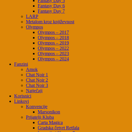
Fantasy Day 5
Fantasy Day 6
Fantasy Day 7
LARP
Metalom kroz književnost
Olympos
Olympos – 2017
Olympos – 2018
Olympos – 2019
Olympos – 2022
Olympos – 2023
Olympos – 2024
Fanzini
Amok
Chat Noir 1
Chat Noir 2
Chat Noir 3
Natječaji
Korisnici
Linkovi
Konvencije
Marsonikon
Prijatelji Kluba
Carta Magica
Gradska četvrt Retfala