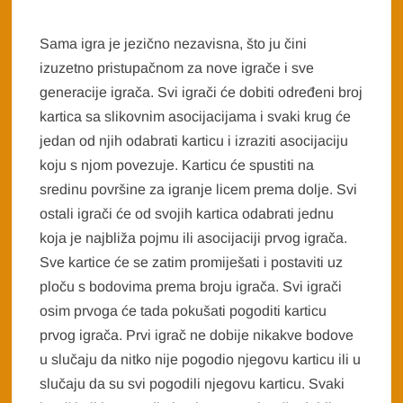
Sama igra je jezično nezavisna, što ju čini
izuzetno pristupačnom za nove igrače i sve
generacije igrača. Svi igrači će dobiti određeni broj
kartica sa slikovnim asocijacijama i svaki krug će
jedan od njih odabrati karticu i izraziti asocijaciju
koju s njom povezuje. Karticu će spustiti na
sredinu površine za igranje licem prema dolje. Svi
ostali igrači će od svojih kartica odabrati jednu
koja je najbliža pojmu ili asocijaciji prvog igrača.
Sve kartice će se zatim promiješati i postaviti uz
ploču s bodovima prema broju igrača. Svi igrači
osim prvoga će tada pokušati pogoditi karticu
prvog igrača. Prvi igrač ne dobije nikakve bodove
u slučaju da nitko nije pogodio njegovu karticu ili u
slučaju da su svi pogodili njegovu karticu. Svaki