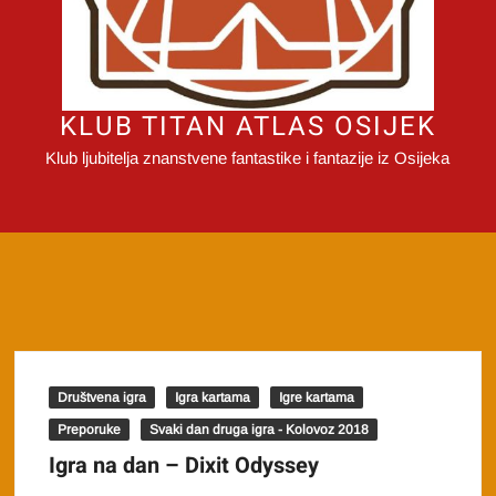
KLUB TITAN ATLAS OSIJEK
Klub ljubitelja znanstvene fantastike i fantazije iz Osijeka
Društvena igra
Igra kartama
Igre kartama
Preporuke
Svaki dan druga igra - Kolovoz 2018
Igra na dan – Dixit Odyssey