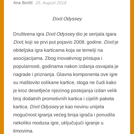
Ana Bortić
25. August 2018
Dixit Odyssey
Društvena igra
Dixit Odyssey
dio je serijala igara
Dixit
, koji se prvi put pojavio 2008. godine.
Dixit
je
obiteljska igra karticama koja se temelji na
asocijacijama. Zbog inovativnog pristupa i
popularnosti, godinama nakon izdanja osvajala je
nagrade i priznanja. Glavna komponenta ove igre
su maštovito oslikane kartice, stoga ne čudi kako
je kroz desetljeće njezinog postojanja izdan velik
broj dodatnih promotivnih kartica i cijelih paketa
kartica.
Dixit Odyssey
je kao novinu unijela
mogućnost igranja većeg broja igrača i ponudila
nekoliko modusa igre, uključujući igranje u
timovima.