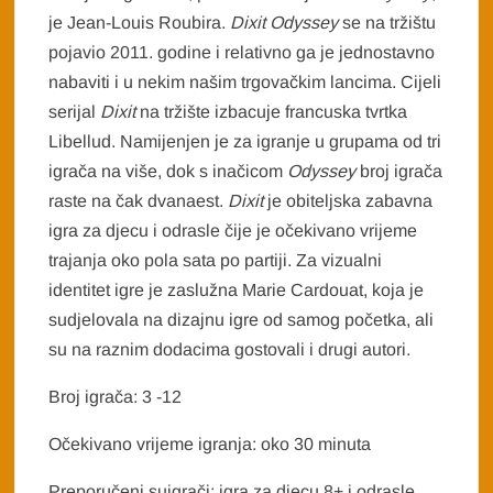
je Jean-Louis Roubira.
Dixit Odyssey
se na tržištu
pojavio 2011. godine i relativno ga je jednostavno
nabaviti i u nekim našim trgovačkim lancima. Cijeli
serijal
Dixit
na tržište izbacuje francuska tvrtka
Libellud. Namijenjen je za igranje u grupama od tri
igrača na više, dok s inačicom
Odyssey
broj igrača
raste na čak dvanaest.
Dixit
je obiteljska zabavna
igra za djecu i odrasle čije je očekivano vrijeme
trajanja oko pola sata po partiji. Za vizualni
identitet igre je zaslužna Marie Cardouat, koja je
sudjelovala na dizajnu igre od samog početka, ali
su na raznim dodacima gostovali i drugi autori.
Broj igrača: 3 -12
Očekivano vrijeme igranja: oko 30 minuta
Preporučeni suigrači: igra za djecu 8+ i odrasle