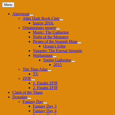
Skip
Menu
to
content
Aktivnosti
After Dark Book Club
Izazov 2016.
Organizirano igranje
Magic: The Gathering
Night of the Monsters
Pirates of the Spanish Main
Ocean’s Edge
Vampire: The Eternal Struggle
Warhammer
Spring Gathering
2015
Tim Titan Atlas
TV
ZFIF
1. Finalni ZFIF
2. Finalni ZFIF
Clash of the Titans
Događaji
Fantasy Day
Fantasy Day 3
Fantasy Day 4