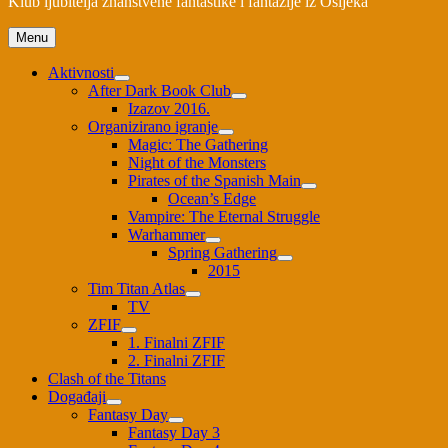
Klub ljubitelja znanstvene fantastike i fantazije iz Osijeka
Menu
Aktivnosti
After Dark Book Club
Izazov 2016.
Organizirano igranje
Magic: The Gathering
Night of the Monsters
Pirates of the Spanish Main
Ocean’s Edge
Vampire: The Eternal Struggle
Warhammer
Spring Gathering
2015
Tim Titan Atlas
TV
ZFIF
1. Finalni ZFIF
2. Finalni ZFIF
Clash of the Titans
Događaji
Fantasy Day
Fantasy Day 3