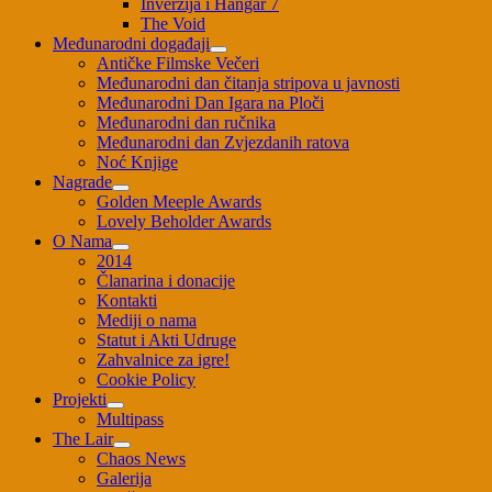
Inverzija i Hangar 7
The Void
Međunarodni događaji
Antičke Filmske Večeri
Međunarodni dan čitanja stripova u javnosti
Međunarodni Dan Igara na Ploči
Međunarodni dan ručnika
Međunarodni dan Zvjezdanih ratova
Noć Knjige
Nagrade
Golden Meeple Awards
Lovely Beholder Awards
O Nama
2014
Članarina i donacije
Kontakti
Mediji o nama
Statut i Akti Udruge
Zahvalnice za igre!
Cookie Policy
Projekti
Multipass
The Lair
Chaos News
Galerija