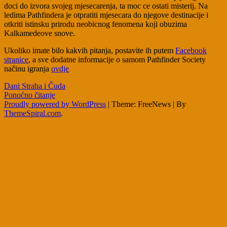
doci do izvora svojeg mjesecarenja, ta moc ce ostati misterij. Na
ledima Pathfindera je otpratiti mjesecara do njegove destinacije i
otkriti istinsku prirodu neobicnog fenomena koji obuzima
Kalkamedeove snove.
Ukoliko imate bilo kakvih pitanja, postavite ih putem
Facebook
stranice
, a sve dodatne informacije o samom Pathfinder Society
načinu igranja
ovdje
Post
Dani Straha i Čuda
Ponoćno čitanje
navigation
Proudly powered by WordPress
|
Theme: FreeNews
|
By
ThemeSpiral.com
.