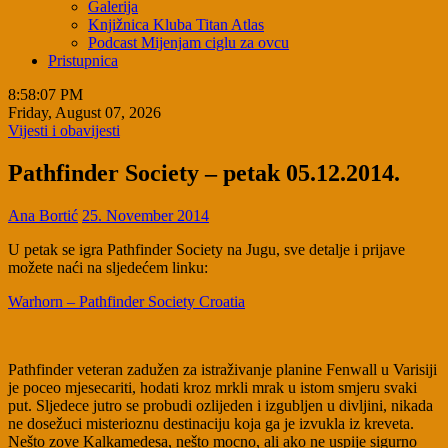
Galerija
Knjižnica Kluba Titan Atlas
Podcast Mijenjam ciglu za ovcu
Pristupnica
8:58:08 PM
Friday, August 07, 2026
Vijesti i obavijesti
Pathfinder Society – petak 05.12.2014.
Ana Bortić
25. November 2014
U petak se igra Pathfinder Society na Jugu, sve detalje i prijave
možete naći na sljedećem linku:
Warhorn – Pathfinder Society Croatia
Pathfinder veteran zadužen za istraživanje planine Fenwall u Varisiji
je poceo mjesecariti, hodati kroz mrkli mrak u istom smjeru svaki
put. Sljedece jutro se probudi ozlijeden i izgubljen u divljini, nikada
ne dosežuci misterioznu destinaciju koja ga je izvukla iz kreveta.
Nešto zove Kalkamedesa, nešto mocno, ali ako ne uspije sigurno