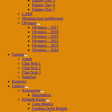
Fantasy Day 5
Fantasy Day 6
Fantasy Day 7
LARP
Metalom kroz književnost
Olympos
Olympos – 2017
Olympos – 2018
Olympos – 2019
Olympos – 2022
Olympos – 2023
Olympos – 2024
Fanzini
Amok
Chat Noir 1
Chat Noir 2
Chat Noir 3
Natječaji
Korisnici
Linkovi
Konvencije
Marsonikon
Prijatelji Kluba
Carta Magica
Gradska četvrt Retfala