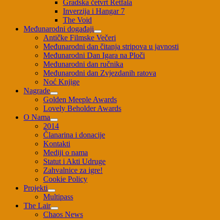
Gradska četvrt Retfala
Inverzija i Hangar 7
The Void
Međunarodni događaji
Antičke Filmske Večeri
Međunarodni dan čitanja stripova u javnosti
Međunarodni Dan Igara na Ploči
Međunarodni dan ručnika
Međunarodni dan Zvjezdanih ratova
Noć Knjige
Nagrade
Golden Meeple Awards
Lovely Beholder Awards
O Nama
2014
Članarina i donacije
Kontakti
Mediji o nama
Statut i Akti Udruge
Zahvalnice za igre!
Cookie Policy
Projekti
Multipass
The Lair
Chaos News