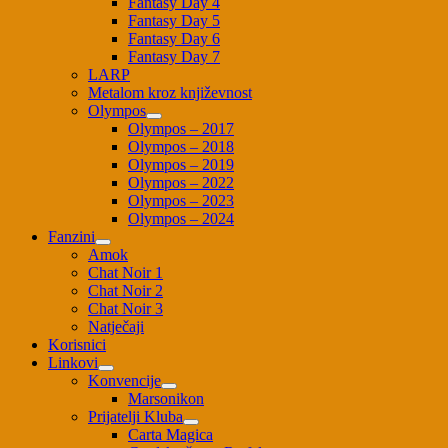
Fantasy Day 4
Fantasy Day 5
Fantasy Day 6
Fantasy Day 7
LARP
Metalom kroz književnost
Olympos
Olympos – 2017
Olympos – 2018
Olympos – 2019
Olympos – 2022
Olympos – 2023
Olympos – 2024
Fanzini
Amok
Chat Noir 1
Chat Noir 2
Chat Noir 3
Natječaji
Korisnici
Linkovi
Konvencije
Marsonikon
Prijatelji Kluba
Carta Magica