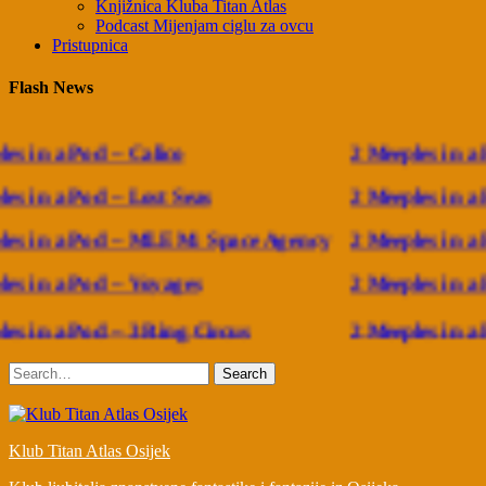
Knjižnica Kluba Titan Atlas
Podcast Mijenjam ciglu za ovcu
Pristupnica
Flash News
s in a Pod – Calico
2 Meeples in a P
s in a Pod – Lost Seas
2 Meeples in a P
es in a Pod – MLEM: Space Agency
2 Meeples in a
s in a Pod – Voyages
2 Meeples in a 
s in a Pod – 3 Ring Circus
2 Meeples in a P
Search
Klub Titan Atlas Osijek