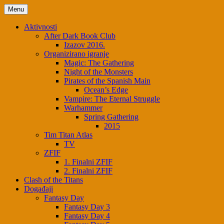
Skip
Menu
to
content
Aktivnosti
After Dark Book Club
Izazov 2016.
Organizirano igranje
Magic: The Gathering
Night of the Monsters
Pirates of the Spanish Main
Ocean’s Edge
Vampire: The Eternal Struggle
Warhammer
Spring Gathering
2015
Tim Titan Atlas
TV
ZFIF
1. Finalni ZFIF
2. Finalni ZFIF
Clash of the Titans
Događaji
Fantasy Day
Fantasy Day 3
Fantasy Day 4