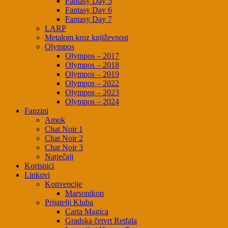
Fantasy Day 5
Fantasy Day 6
Fantasy Day 7
LARP
Metalom kroz književnost
Olympos
Olympos – 2017
Olympos – 2018
Olympos – 2019
Olympos – 2022
Olympos – 2023
Olympos – 2024
Fanzini
Amok
Chat Noir 1
Chat Noir 2
Chat Noir 3
Natječaji
Korisnici
Linkovi
Konvencije
Marsonikon
Prijatelji Kluba
Carta Magica
Gradska četvrt Retfala