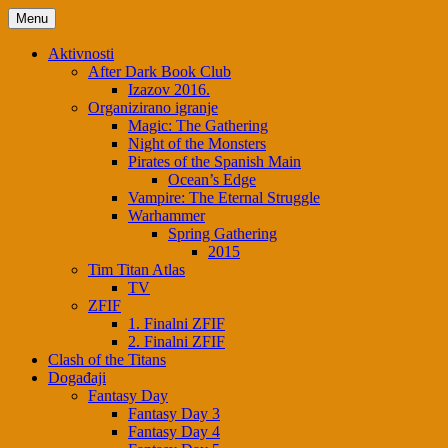
Menu
Aktivnosti
After Dark Book Club
Izazov 2016.
Organizirano igranje
Magic: The Gathering
Night of the Monsters
Pirates of the Spanish Main
Ocean’s Edge
Vampire: The Eternal Struggle
Warhammer
Spring Gathering
2015
Tim Titan Atlas
TV
ZFIF
1. Finalni ZFIF
2. Finalni ZFIF
Clash of the Titans
Događaji
Fantasy Day
Fantasy Day 3
Fantasy Day 4