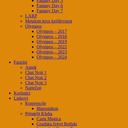
Fantasy Day 5
Fantasy Day 6
Fantasy Day 7
LARP
Metalom kroz književnost
Olympos
Olympos – 2017
Olympos – 2018
Olympos – 2019
Olympos – 2022
Olympos – 2023
Olympos – 2024
Fanzini
Amok
Chat Noir 1
Chat Noir 2
Chat Noir 3
Natječaji
Korisnici
Linkovi
Konvencije
Marsonikon
Prijatelji Kluba
Carta Magica
Gradska četvrt Retfala