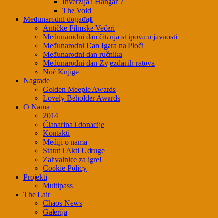
Inverzija i Hangar 7
The Void
Međunarodni događaji
Antičke Filmske Večeri
Međunarodni dan čitanja stripova u javnosti
Međunarodni Dan Igara na Ploči
Međunarodni dan ručnika
Međunarodni dan Zvjezdanih ratova
Noć Knjige
Nagrade
Golden Meeple Awards
Lovely Beholder Awards
O Nama
2014
Članarina i donacije
Kontakti
Mediji o nama
Statut i Akti Udruge
Zahvalnice za igre!
Cookie Policy
Projekti
Multipass
The Lair
Chaos News
Galerija