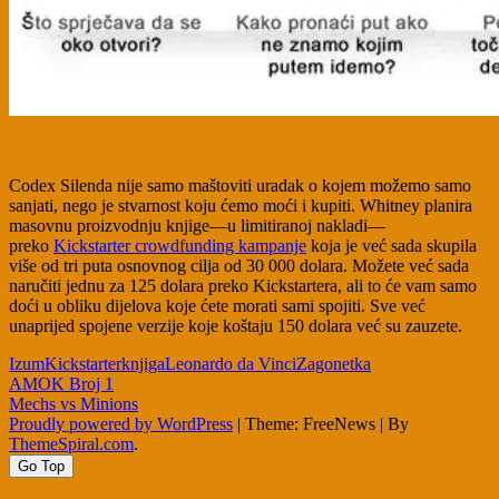
Codex Silenda nije samo maštoviti uradak o kojem možemo samo
sanjati, nego je stvarnost koju ćemo moći i kupiti. Whitney planira
masovnu proizvodnju knjige—u limitiranoj nakladi—
preko
Kickstarter crowdfunding kampanje
koja je već sada skupila
više od tri puta osnovnog cilja od 30 000 dolara. Možete već sada
naručiti jednu za 125 dolara preko Kickstartera, ali to će vam samo
doći u obliku dijelova koje ćete morati sami spojiti. Sve već
unaprijed spojene verzije koje koštaju 150 dolara već su zauzete.
Izum
Kickstarter
knjiga
Leonardo da Vinci
Zagonetka
Post
AMOK Broj 1
Mechs vs Minions
navigation
Proudly powered by WordPress
|
Theme: FreeNews
|
By
ThemeSpiral.com
.
Go Top