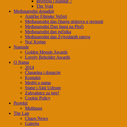
Inverzija i Hangar 7
The Void
Međunarodni događaji
Antičke Filmske Večeri
Međunarodni dan čitanja stripova u javnosti
Međunarodni Dan Igara na Ploči
Međunarodni dan ručnika
Međunarodni dan Zvjezdanih ratova
Noć Knjige
Nagrade
Golden Meeple Awards
Lovely Beholder Awards
O Nama
2014
Članarina i donacije
Kontakti
Mediji o nama
Statut i Akti Udruge
Zahvalnice za igre!
Cookie Policy
Projekti
Multipass
The Lair
Chaos News
Galerija