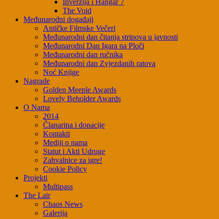
Inverzija i Hangar 7
The Void
Međunarodni događaji
Antičke Filmske Večeri
Međunarodni dan čitanja stripova u javnosti
Međunarodni Dan Igara na Ploči
Međunarodni dan ručnika
Međunarodni dan Zvjezdanih ratova
Noć Knjige
Nagrade
Golden Meeple Awards
Lovely Beholder Awards
O Nama
2014
Članarina i donacije
Kontakti
Mediji o nama
Statut i Akti Udruge
Zahvalnice za igre!
Cookie Policy
Projekti
Multipass
The Lair
Chaos News
Galerija