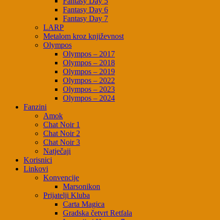
Fantasy Day 5
Fantasy Day 6
Fantasy Day 7
LARP
Metalom kroz književnost
Olympos
Olympos – 2017
Olympos – 2018
Olympos – 2019
Olympos – 2022
Olympos – 2023
Olympos – 2024
Fanzini
Amok
Chat Noir 1
Chat Noir 2
Chat Noir 3
Natječaji
Korisnici
Linkovi
Konvencije
Marsonikon
Prijatelji Kluba
Carta Magica
Gradska četvrt Retfala