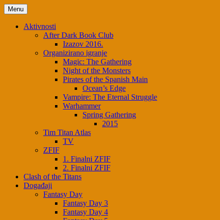
Menu
Aktivnosti
After Dark Book Club
Izazov 2016.
Organizirano igranje
Magic: The Gathering
Night of the Monsters
Pirates of the Spanish Main
Ocean’s Edge
Vampire: The Eternal Struggle
Warhammer
Spring Gathering
2015
Tim Titan Atlas
TV
ZFIF
1. Finalni ZFIF
2. Finalni ZFIF
Clash of the Titans
Događaji
Fantasy Day
Fantasy Day 3
Fantasy Day 4