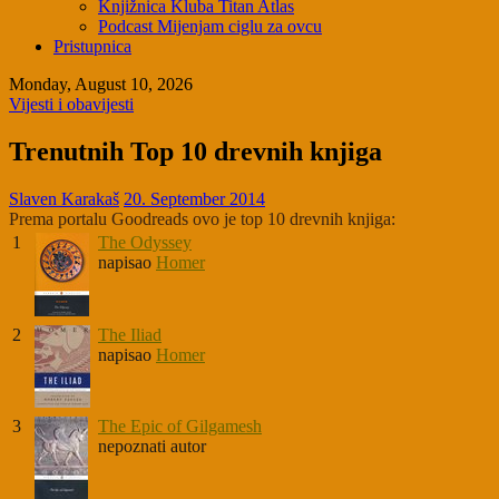
Knjižnica Kluba Titan Atlas
Podcast Mijenjam ciglu za ovcu
Pristupnica
Monday, August 10, 2026
Vijesti i obavijesti
Trenutnih Top 10 drevnih knjiga
Slaven Karakaš
20. September 2014
Prema portalu Goodreads ovo je top 10 drevnih knjiga:
1
The Odyssey
napisao
Homer
2
The Iliad
napisao
Homer
3
The Epic of Gilgamesh
nepoznati autor