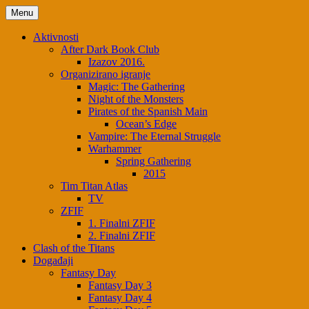
Skip
Menu
to
content
Aktivnosti
After Dark Book Club
Izazov 2016.
Organizirano igranje
Magic: The Gathering
Night of the Monsters
Pirates of the Spanish Main
Ocean’s Edge
Vampire: The Eternal Struggle
Warhammer
Spring Gathering
2015
Tim Titan Atlas
TV
ZFIF
1. Finalni ZFIF
2. Finalni ZFIF
Clash of the Titans
Događaji
Fantasy Day
Fantasy Day 3
Fantasy Day 4