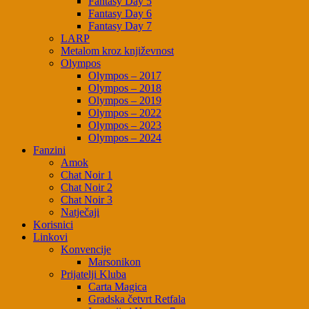
Fantasy Day 5
Fantasy Day 6
Fantasy Day 7
LARP
Metalom kroz književnost
Olympos
Olympos – 2017
Olympos – 2018
Olympos – 2019
Olympos – 2022
Olympos – 2023
Olympos – 2024
Fanzini
Amok
Chat Noir 1
Chat Noir 2
Chat Noir 3
Natječaji
Korisnici
Linkovi
Konvencije
Marsonikon
Prijatelji Kluba
Carta Magica
Gradska četvrt Retfala