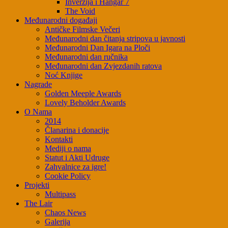
Inverzija i Hangar 7
The Void
Međunarodni događaji
Antičke Filmske Večeri
Međunarodni dan čitanja stripova u javnosti
Međunarodni Dan Igara na Ploči
Međunarodni dan ručnika
Međunarodni dan Zvjezdanih ratova
Noć Knjige
Nagrade
Golden Meeple Awards
Lovely Beholder Awards
O Nama
2014
Članarina i donacije
Kontakti
Mediji o nama
Statut i Akti Udruge
Zahvalnice za igre!
Cookie Policy
Projekti
Multipass
The Lair
Chaos News
Galerija