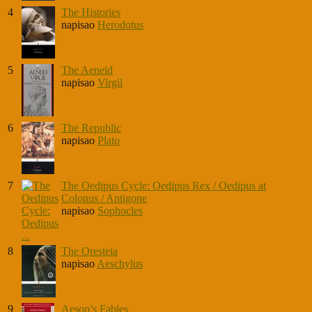
4
The Histories
napisao
Herodotus
5
The Aeneid
napisao
Virgil
6
The Republic
napisao
Plato
7
The Oedipus Cycle: Oedipus Rex / Oedipus at
Colonus / Antigone
napisao
Sophocles
8
The Oresteia
napisao
Aeschylus
9
Aesop’s Fables