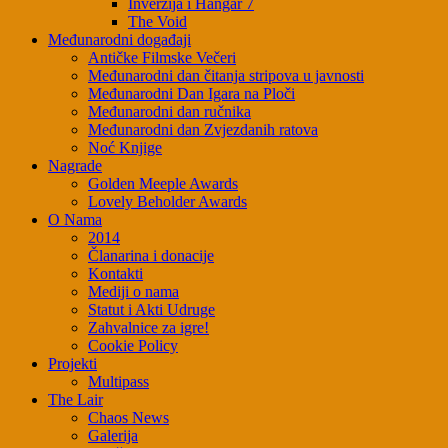
Inverzija i Hangar 7
The Void
Međunarodni događaji
Antičke Filmske Večeri
Međunarodni dan čitanja stripova u javnosti
Međunarodni Dan Igara na Ploči
Međunarodni dan ručnika
Međunarodni dan Zvjezdanih ratova
Noć Knjige
Nagrade
Golden Meeple Awards
Lovely Beholder Awards
O Nama
2014
Članarina i donacije
Kontakti
Mediji o nama
Statut i Akti Udruge
Zahvalnice za igre!
Cookie Policy
Projekti
Multipass
The Lair
Chaos News
Galerija