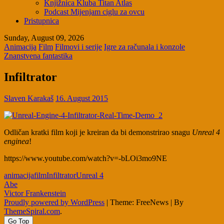
Knjižnica Kluba Titan Atlas
Podcast Mijenjam ciglu za ovcu
Pristupnica
Sunday, August 09, 2026
Animacija
Film
Filmovi i serije
Igre za računala i konzole
Znanstvena fantastika
Infiltrator
Slaven Karakaš
16. August 2015
Odličan kratki film koji je kreiran da bi demonstrirao snagu
Unreal 4
enginea
!
https://www.youtube.com/watch?v=-bLOi3mo9NE
animacija
film
Infiltrator
Unreal 4
Post
Abe
Victor Frankenstein
navigation
Proudly powered by WordPress
|
Theme: FreeNews
|
By
ThemeSpiral.com
.
Go Top