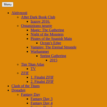
Menu
Aktivnosti
After Dark Book Club
Izazov 2016.
Organizirano igranje
Magic: The Gathering
Night of the Monsters
Pirates of the Spanish Main
Ocean’s Edge
Vampire: The Eternal Struggle
Warhammer
Spring Gathering
2015
Tim Titan Atlas
TV
ZFIF
1. Finalni ZFIF
2. Finalni ZFIF
Clash of the Titans
Događaji
Fantasy Day
Fantasy Day 3
Fantasy Day 4