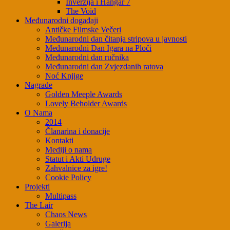
Inverzija i Hangar 7
The Void
Međunarodni događaji
Antičke Filmske Večeri
Međunarodni dan čitanja stripova u javnosti
Međunarodni Dan Igara na Ploči
Međunarodni dan ručnika
Međunarodni dan Zvjezdanih ratova
Noć Knjige
Nagrade
Golden Meeple Awards
Lovely Beholder Awards
O Nama
2014
Članarina i donacije
Kontakti
Mediji o nama
Statut i Akti Udruge
Zahvalnice za igre!
Cookie Policy
Projekti
Multipass
The Lair
Chaos News
Galerija