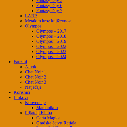
Fantasy Day 5
Fantasy Day 6
Fantasy Day 7
LARP
Metalom kroz književnost
Olympos
Olympos – 2017
Olympos – 2018
Olympos – 2019
Olympos – 2022
Olympos – 2023
Olympos – 2024
Fanzini
Amok
Chat Noir 1
Chat Noir 2
Chat Noir 3
Natječaji
Korisnici
Linkovi
Konvencije
Marsonikon
Prijatelji Kluba
Carta Magica
Gradska četvrt Retfala