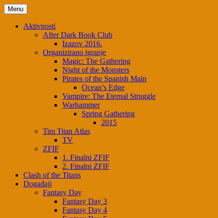
Skip
Menu
to
content
Aktivnosti
After Dark Book Club
Izazov 2016.
Organizirano igranje
Magic: The Gathering
Night of the Monsters
Pirates of the Spanish Main
Ocean’s Edge
Vampire: The Eternal Struggle
Warhammer
Spring Gathering
2015
Tim Titan Atlas
TV
ZFIF
1. Finalni ZFIF
2. Finalni ZFIF
Clash of the Titans
Događaji
Fantasy Day
Fantasy Day 3
Fantasy Day 4