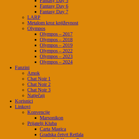
Fantasy Day 5
Fantasy Day 6
Fantasy Day 7
LARP
Metalom kroz književnost
Olympos
Olympos – 2017
Olympos – 2018
Olympos – 2019
Olympos – 2022
Olympos – 2023
Olympos – 2024
Fanzini
Amok
Chat Noir 1
Chat Noir 2
Chat Noir 3
Natječaji
Korisnici
Linkovi
Konvencije
Marsonikon
Prijatelji Kluba
Carta Magica
Gradska četvrt Retfala