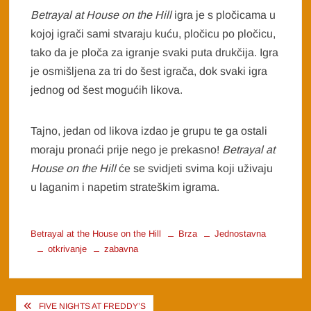
Betrayal at House on the Hill
igra je s pločicama u
kojoj igrači sami stvaraju kuću, pločicu po pločicu,
tako da je ploča za igranje svaki puta drukčija. Igra
je osmišljena za tri do šest igrača, dok svaki igra
jednog od šest mogućih likova.
Tajno, jedan od likova izdao je grupu te ga ostali
moraju pronaći prije nego je prekasno!
Betrayal at
House on the Hill
će se svidjeti svima koji uživaju
u laganim i napetim strateškim igrama.
Betrayal at the House on the Hill
Brza
Jednostavna
otkrivanje
zabavna
Post
FIVE NIGHTS AT FREDDY’S