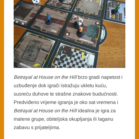
Betrayal at House on the Hill
brzo gradi napetost i
uzbuđenje dok igrači istražuju ukletu kuću,
susreću duhove te strašne znakove budućnosti.
Predviđeno vrijeme igranja je oko sat vremena i
Betrayal at House on the Hill
idealna je igra za
malene grupe, obiteljska okupljanja ili laganu
zabavu s prijateljima.