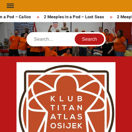
Skip
to
 a Pod – Calico
2 Meeples in a Pod – Lost Seas
2 Meepl
content
Search