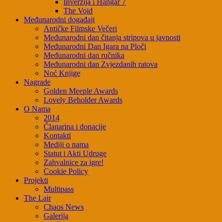
Inverzija i Hangar 7
The Void
Međunarodni događaji
Antičke Filmske Večeri
Međunarodni dan čitanja stripova u javnosti
Međunarodni Dan Igara na Ploči
Međunarodni dan ručnika
Međunarodni dan Zvjezdanih ratova
Noć Knjige
Nagrade
Golden Meeple Awards
Lovely Beholder Awards
O Nama
2014
Članarina i donacije
Kontakti
Mediji o nama
Statut i Akti Udruge
Zahvalnice za igre!
Cookie Policy
Projekti
Multipass
The Lair
Chaos News
Galerija