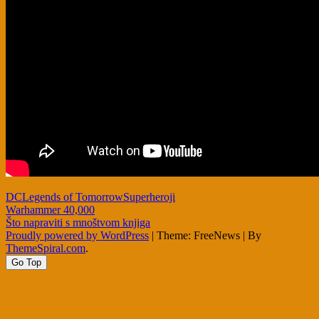
DC
Legends of Tomorrow
Superheroji
Post
Warhammer 40,000
Što napraviti s mnoštvom knjiga
navigation
Proudly powered by WordPress
|
Theme: FreeNews
|
By
ThemeSpiral.com
.
Go Top