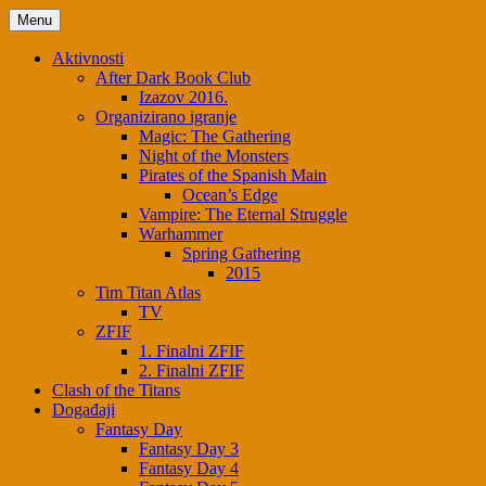
Skip
Menu
to
content
Aktivnosti
After Dark Book Club
Izazov 2016.
Organizirano igranje
Magic: The Gathering
Night of the Monsters
Pirates of the Spanish Main
Ocean’s Edge
Vampire: The Eternal Struggle
Warhammer
Spring Gathering
2015
Tim Titan Atlas
TV
ZFIF
1. Finalni ZFIF
2. Finalni ZFIF
Clash of the Titans
Događaji
Fantasy Day
Fantasy Day 3
Fantasy Day 4