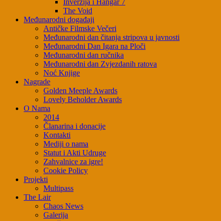
Inverzija i Hangar 7
The Void
Međunarodni događaji
Antičke Filmske Večeri
Međunarodni dan čitanja stripova u javnosti
Međunarodni Dan Igara na Ploči
Međunarodni dan ručnika
Međunarodni dan Zvjezdanih ratova
Noć Knjige
Nagrade
Golden Meeple Awards
Lovely Beholder Awards
O Nama
2014
Članarina i donacije
Kontakti
Mediji o nama
Statut i Akti Udruge
Zahvalnice za igre!
Cookie Policy
Projekti
Multipass
The Lair
Chaos News
Galerija