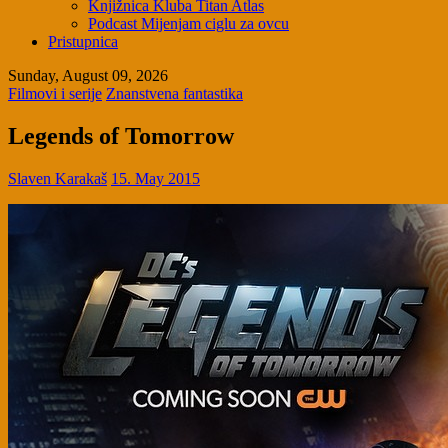
Knjižnica Kluba Titan Atlas
Podcast Mijenjam ciglu za ovcu
Pristupnica
Sunday, August 09, 2026
Filmovi i serije
Znanstvena fantastika
Legends of Tomorrow
Slaven Karakaš
15. May 2015