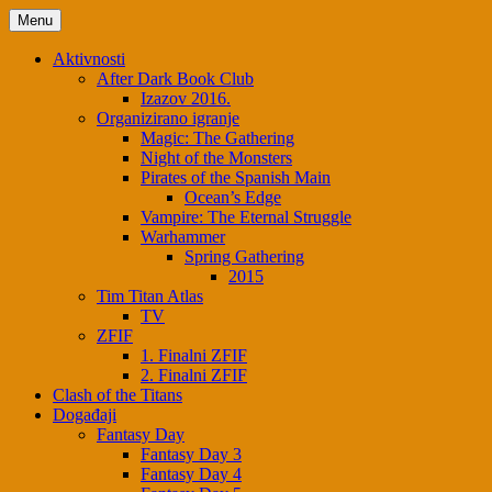
Menu
Aktivnosti
After Dark Book Club
Izazov 2016.
Organizirano igranje
Magic: The Gathering
Night of the Monsters
Pirates of the Spanish Main
Ocean’s Edge
Vampire: The Eternal Struggle
Warhammer
Spring Gathering
2015
Tim Titan Atlas
TV
ZFIF
1. Finalni ZFIF
2. Finalni ZFIF
Clash of the Titans
Događaji
Fantasy Day
Fantasy Day 3
Fantasy Day 4