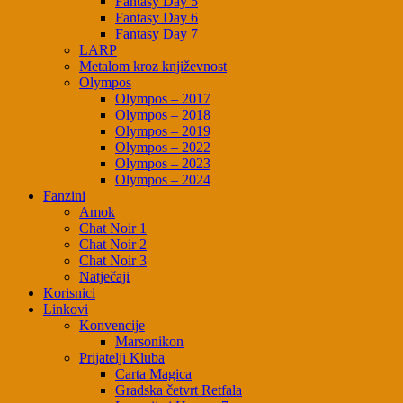
Fantasy Day 5
Fantasy Day 6
Fantasy Day 7
LARP
Metalom kroz književnost
Olympos
Olympos – 2017
Olympos – 2018
Olympos – 2019
Olympos – 2022
Olympos – 2023
Olympos – 2024
Fanzini
Amok
Chat Noir 1
Chat Noir 2
Chat Noir 3
Natječaji
Korisnici
Linkovi
Konvencije
Marsonikon
Prijatelji Kluba
Carta Magica
Gradska četvrt Retfala