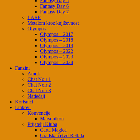
Fantasy Day 5
Fantasy Day 6
Fantasy Day 7
LARP
Metalom kroz književnost
Olympos
Olympos – 2017
Olympos – 2018
Olympos – 2019
Olympos – 2022
Olympos – 2023
Olympos – 2024
Fanzini
Amok
Chat Noir 1
Chat Noir 2
Chat Noir 3
Natječaji
Korisnici
Linkovi
Konvencije
Marsonikon
Prijatelji Kluba
Carta Magica
Gradska četvrt Retfala