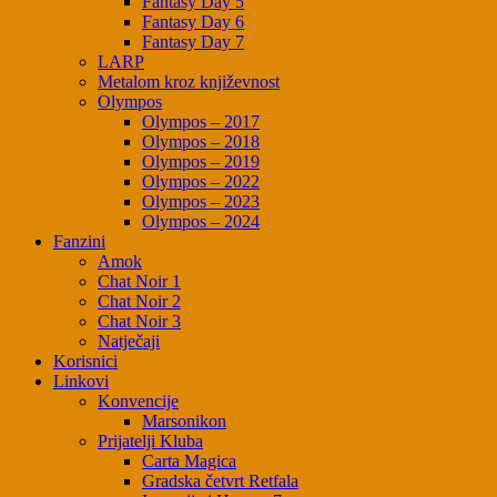
Fantasy Day 5
Fantasy Day 6
Fantasy Day 7
LARP
Metalom kroz književnost
Olympos
Olympos – 2017
Olympos – 2018
Olympos – 2019
Olympos – 2022
Olympos – 2023
Olympos – 2024
Fanzini
Amok
Chat Noir 1
Chat Noir 2
Chat Noir 3
Natječaji
Korisnici
Linkovi
Konvencije
Marsonikon
Prijatelji Kluba
Carta Magica
Gradska četvrt Retfala