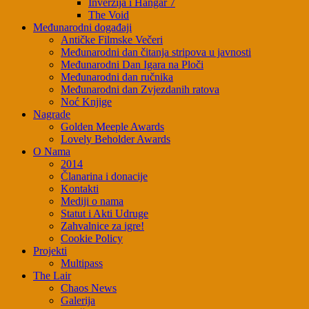
Inverzija i Hangar 7
The Void
Međunarodni događaji
Antičke Filmske Večeri
Međunarodni dan čitanja stripova u javnosti
Međunarodni Dan Igara na Ploči
Međunarodni dan ručnika
Međunarodni dan Zvjezdanih ratova
Noć Knjige
Nagrade
Golden Meeple Awards
Lovely Beholder Awards
O Nama
2014
Članarina i donacije
Kontakti
Mediji o nama
Statut i Akti Udruge
Zahvalnice za igre!
Cookie Policy
Projekti
Multipass
The Lair
Chaos News
Galerija