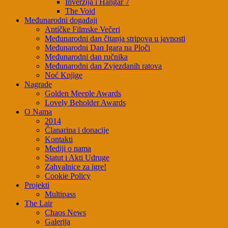
Inverzija i Hangar 7
The Void
Međunarodni događaji
Antičke Filmske Večeri
Međunarodni dan čitanja stripova u javnosti
Međunarodni Dan Igara na Ploči
Međunarodni dan ručnika
Međunarodni dan Zvjezdanih ratova
Noć Knjige
Nagrade
Golden Meeple Awards
Lovely Beholder Awards
O Nama
2014
Članarina i donacije
Kontakti
Mediji o nama
Statut i Akti Udruge
Zahvalnice za igre!
Cookie Policy
Projekti
Multipass
The Lair
Chaos News
Galerija