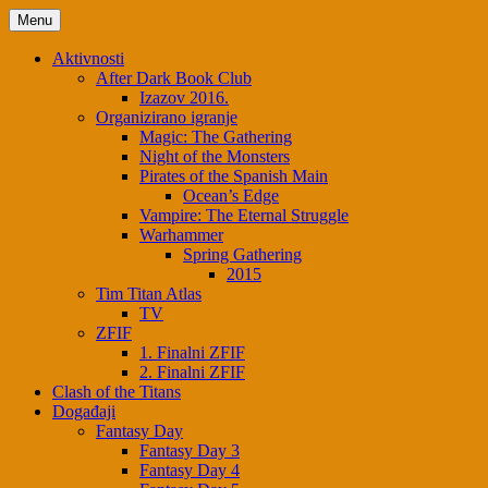
Skip
Menu
to
content
Aktivnosti
After Dark Book Club
Izazov 2016.
Organizirano igranje
Magic: The Gathering
Night of the Monsters
Pirates of the Spanish Main
Ocean’s Edge
Vampire: The Eternal Struggle
Warhammer
Spring Gathering
2015
Tim Titan Atlas
TV
ZFIF
1. Finalni ZFIF
2. Finalni ZFIF
Clash of the Titans
Događaji
Fantasy Day
Fantasy Day 3
Fantasy Day 4