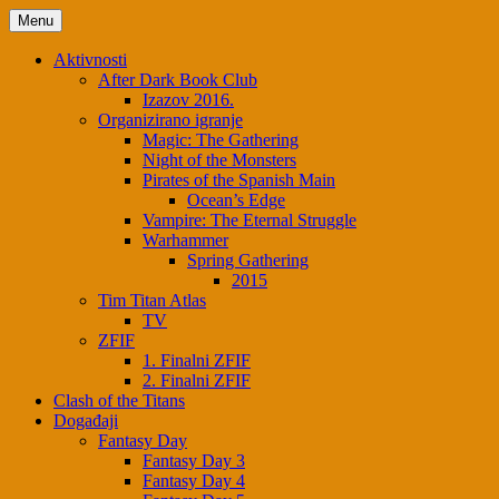
Menu
Aktivnosti
After Dark Book Club
Izazov 2016.
Organizirano igranje
Magic: The Gathering
Night of the Monsters
Pirates of the Spanish Main
Ocean’s Edge
Vampire: The Eternal Struggle
Warhammer
Spring Gathering
2015
Tim Titan Atlas
TV
ZFIF
1. Finalni ZFIF
2. Finalni ZFIF
Clash of the Titans
Događaji
Fantasy Day
Fantasy Day 3
Fantasy Day 4