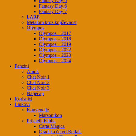
Fantasy Day 5
Fantasy Day 6
Fantasy Day 7
LARP
Metalom kroz književnost
Olympos
Olympos – 2017
Olympos – 2018
Olympos – 2019
Olympos – 2022
Olympos – 2023
Olympos – 2024
Fanzini
Amok
Chat Noir 1
Chat Noir 2
Chat Noir 3
Natječaji
Korisnici
Linkovi
Konvencije
Marsonikon
Prijatelji Kluba
Carta Magica
Gradska četvrt Retfala