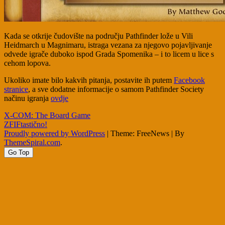
Kada se otkrije čudovište na području Pathfinder lože u Vili
Heidmarch u Magnimaru, istraga vezana za njegovo pojavljivanje
odvede igrače duboko ispod Grada Spomenika – i to licem u lice s
cehom lopova.
Ukoliko imate bilo kakvih pitanja, postavite ih putem
Facebook
stranice
, a sve dodatne informacije o samom Pathfinder Society
načinu igranja
ovdje
Post
X-COM: The Board Game
ZFIFtastično!
navigation
Proudly powered by WordPress
|
Theme: FreeNews
|
By
ThemeSpiral.com
.
Go Top