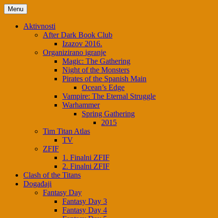
Skip
Menu
to
content
Aktivnosti
After Dark Book Club
Izazov 2016.
Organizirano igranje
Magic: The Gathering
Night of the Monsters
Pirates of the Spanish Main
Ocean’s Edge
Vampire: The Eternal Struggle
Warhammer
Spring Gathering
2015
Tim Titan Atlas
TV
ZFIF
1. Finalni ZFIF
2. Finalni ZFIF
Clash of the Titans
Događaji
Fantasy Day
Fantasy Day 3
Fantasy Day 4