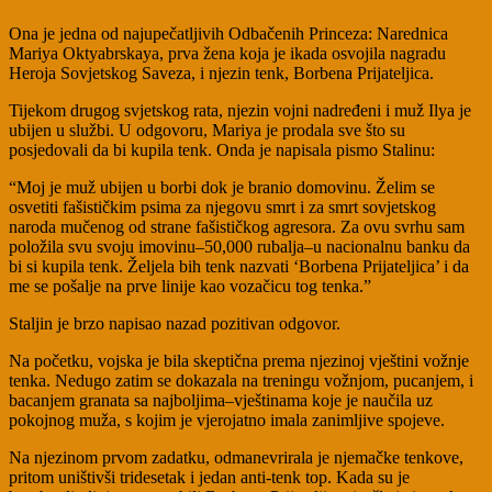
Ona je jedna od najupečatljivih Odbačenih Princeza: Narednica
Mariya Oktyabrskaya, prva žena koja je ikada osvojila nagradu
Heroja Sovjetskog Saveza, i njezin tenk, Borbena Prijateljica.
Tijekom drugog svjetskog rata, njezin vojni nadređeni i muž Ilya je
ubijen u službi. U odgovoru, Mariya je prodala sve što su
posjedovali da bi kupila tenk. Onda je napisala pismo Stalinu:
“Moj je muž ubijen u borbi dok je branio domovinu. Želim se
osvetiti fašističkim psima za njegovu smrt i za smrt sovjetskog
naroda mučenog od strane fašističkog agresora. Za ovu svrhu sam
položila svu svoju imovinu–50,000 rubalja–u nacionalnu banku da
bi si kupila tenk. Željela bih tenk nazvati ‘Borbena Prijateljica’ i da
me se pošalje na prve linije kao vozačicu tog tenka.”
Staljin je brzo napisao nazad pozitivan odgovor.
Na početku, vojska je bila skeptična prema njezinoj vještini vožnje
tenka. Nedugo zatim se dokazala na treningu vožnjom, pucanjem, i
bacanjem granata sa najboljima–vještinama koje je naučila uz
pokojnog muža, s kojim je vjerojatno imala zanimljive spojeve.
Na njezinom prvom zadatku, odmanevrirala je njemačke tenkove,
pritom uništivši tridesetak i jedan anti-tenk top. Kada su je