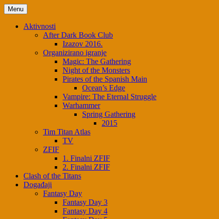
Menu
Aktivnosti
After Dark Book Club
Izazov 2016.
Organizirano igranje
Magic: The Gathering
Night of the Monsters
Pirates of the Spanish Main
Ocean’s Edge
Vampire: The Eternal Struggle
Warhammer
Spring Gathering
2015
Tim Titan Atlas
TV
ZFIF
1. Finalni ZFIF
2. Finalni ZFIF
Clash of the Titans
Događaji
Fantasy Day
Fantasy Day 3
Fantasy Day 4