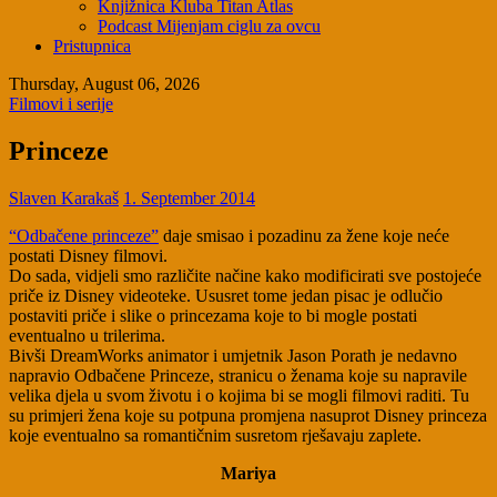
Knjižnica Kluba Titan Atlas
Podcast Mijenjam ciglu za ovcu
Pristupnica
Thursday, August 06, 2026
Filmovi i serije
Princeze
Slaven Karakaš
1. September 2014
“Odbačene princeze”
daje smisao i pozadinu za žene koje neće
postati Disney filmovi.
Do sada, vidjeli smo različite načine kako modificirati sve postojeće
priče iz Disney videoteke. Ususret tome jedan pisac je odlučio
postaviti priče i slike o princezama koje to bi mogle postati
eventualno u trilerima.
Bivši DreamWorks animator i umjetnik Jason Porath je nedavno
napravio Odbačene Princeze, stranicu o ženama koje su napravile
velika djela u svom životu i o kojima bi se mogli filmovi raditi. Tu
su primjeri žena koje su potpuna promjena nasuprot Disney princeza
koje eventualno sa romantičnim susretom rješavaju zaplete.
Mariya