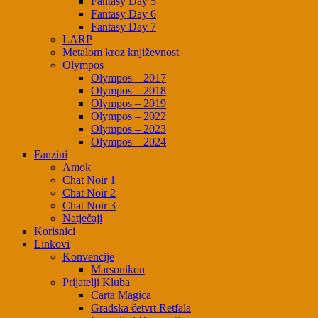
Fantasy Day 5
Fantasy Day 6
Fantasy Day 7
LARP
Metalom kroz književnost
Olympos
Olympos – 2017
Olympos – 2018
Olympos – 2019
Olympos – 2022
Olympos – 2023
Olympos – 2024
Fanzini
Amok
Chat Noir 1
Chat Noir 2
Chat Noir 3
Natječaji
Korisnici
Linkovi
Konvencije
Marsonikon
Prijatelji Kluba
Carta Magica
Gradska četvrt Retfala