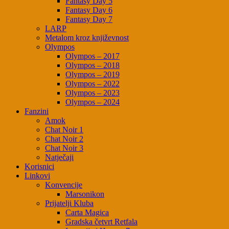
Fantasy Day 5
Fantasy Day 6
Fantasy Day 7
LARP
Metalom kroz književnost
Olympos
Olympos – 2017
Olympos – 2018
Olympos – 2019
Olympos – 2022
Olympos – 2023
Olympos – 2024
Fanzini
Amok
Chat Noir 1
Chat Noir 2
Chat Noir 3
Natječaji
Korisnici
Linkovi
Konvencije
Marsonikon
Prijatelji Kluba
Carta Magica
Gradska četvrt Retfala