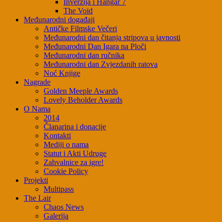
Inverzija i Hangar 7
The Void
Međunarodni događaji
Antičke Filmske Večeri
Međunarodni dan čitanja stripova u javnosti
Međunarodni Dan Igara na Ploči
Međunarodni dan ručnika
Međunarodni dan Zvjezdanih ratova
Noć Knjige
Nagrade
Golden Meeple Awards
Lovely Beholder Awards
O Nama
2014
Članarina i donacije
Kontakti
Mediji o nama
Statut i Akti Udruge
Zahvalnice za igre!
Cookie Policy
Projekti
Multipass
The Lair
Chaos News
Galerija