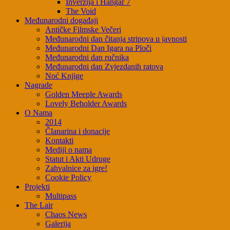
Inverzija i Hangar 7
The Void
Međunarodni događaji
Antičke Filmske Večeri
Međunarodni dan čitanja stripova u javnosti
Međunarodni Dan Igara na Ploči
Međunarodni dan ručnika
Međunarodni dan Zvjezdanih ratova
Noć Knjige
Nagrade
Golden Meeple Awards
Lovely Beholder Awards
O Nama
2014
Članarina i donacije
Kontakti
Mediji o nama
Statut i Akti Udruge
Zahvalnice za igre!
Cookie Policy
Projekti
Multipass
The Lair
Chaos News
Galerija