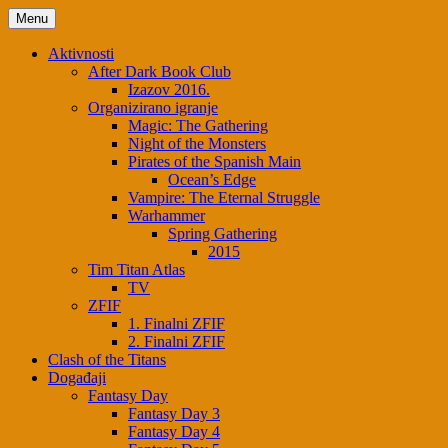
Menu
Aktivnosti
After Dark Book Club
Izazov 2016.
Organizirano igranje
Magic: The Gathering
Night of the Monsters
Pirates of the Spanish Main
Ocean’s Edge
Vampire: The Eternal Struggle
Warhammer
Spring Gathering
2015
Tim Titan Atlas
TV
ZFIF
1. Finalni ZFIF
2. Finalni ZFIF
Clash of the Titans
Događaji
Fantasy Day
Fantasy Day 3
Fantasy Day 4