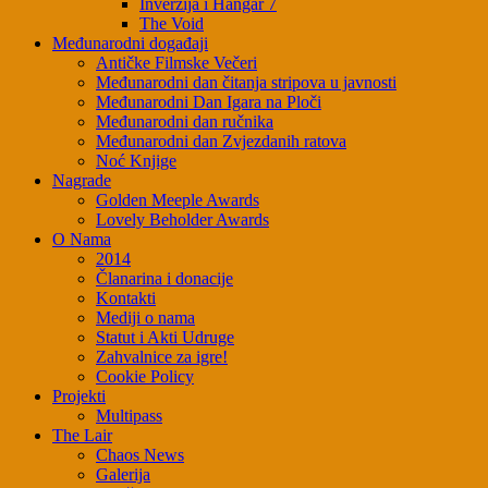
Inverzija i Hangar 7
The Void
Međunarodni događaji
Antičke Filmske Večeri
Međunarodni dan čitanja stripova u javnosti
Međunarodni Dan Igara na Ploči
Međunarodni dan ručnika
Međunarodni dan Zvjezdanih ratova
Noć Knjige
Nagrade
Golden Meeple Awards
Lovely Beholder Awards
O Nama
2014
Članarina i donacije
Kontakti
Mediji o nama
Statut i Akti Udruge
Zahvalnice za igre!
Cookie Policy
Projekti
Multipass
The Lair
Chaos News
Galerija