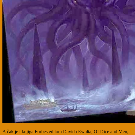
A čak je i knjiga Forbes editora Davida Ewalta, Of Dice and Men,