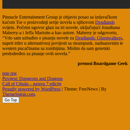
Pinnacle Entertainment Group je objavio posao sa izdavačkom
kućom Tor o proizvodnji serije novela u njihovom
Deadlands
svijetu. Početni ugovor glasi na tri novele, uključujući Jonathana
Maberry-a i Jeffa Mariotte-a kao autore. Maberry je odgovorio,
“Vrlo sam uzbuđen o pisanju novele za
Deadlands: Ghostwalkers
,
napeti triler u alternativnoj povijesti sa steampunk, nadnaravnim te
western pucačinama sa zombijima. Mislim da sam genetski
predodređen za pisanje ovih novela.”
prenosi Boardgame Geek
pnp rpg
Post
Povijest: Dungeons and Dragons
Call of Cthulu – najava 7 edicije
navigation
Proudly powered by WordPress
|
Theme: FreeNews
|
By
ThemeSpiral.com
.
Go Top