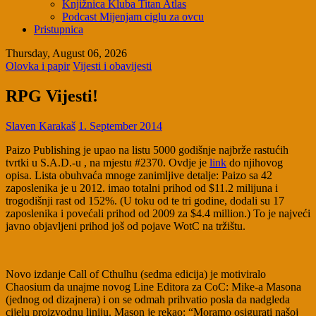
Knjižnica Kluba Titan Atlas
Podcast Mijenjam ciglu za ovcu
Pristupnica
Thursday, August 06, 2026
Olovka i papir
Vijesti i obavijesti
RPG Vijesti!
Slaven Karakaš
1. September 2014
Paizo Publishing je upao na listu 5000 godišnje najbrže rastućih
tvrtki u S.A.D.-u , na mjestu #2370. Ovdje je
link
do njihovog
opisa. Lista obuhvaća mnoge zanimljive detalje: Paizo sa 42
zaposlenika je u 2012. imao totalni prihod od $11.2 milijuna i
trogodišnji rast od 152%. (U toku od te tri godine, dodali su 17
zaposlenika i povećali prihod od 2009 za $4.4 million.) To je najveći
javno objavljeni prihod još od pojave WotC na tržištu.
Novo izdanje Call of Cthulhu (sedma edicija) je motiviralo
Chaosium da unajme novog Line Editora za CoC: Mike-a Masona
(jednog od dizajnera) i on se odmah prihvatio posla da nadgleda
cijelu proizvodnu liniju. Mason je rekao: “Moramo osigurati našoj