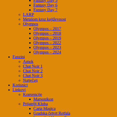
Fantasy Day 5
Fantasy Day 6
Fantasy Day 7
LARP
Metalom kroz književnost
Olympos
Olympos – 2017
Olympos – 2018
Olympos – 2019
Olympos – 2022
Olympos – 2023
Olympos – 2024
Fanzini
Amok
Chat Noir 1
Chat Noir 2
Chat Noir 3
Natječaji
Korisnici
Linkovi
Konvencije
Marsonikon
Prijatelji Kluba
Carta Magica
Gradska četvrt Retfala