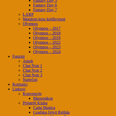
Fantasy Day 5
Fantasy Day 6
Fantasy Day 7
LARP
Metalom kroz književnost
Olympos
Olympos – 2017
Olympos – 2018
Olympos – 2019
Olympos – 2022
Olympos – 2023
Olympos – 2024
Fanzini
Amok
Chat Noir 1
Chat Noir 2
Chat Noir 3
Natječaji
Korisnici
Linkovi
Konvencije
Marsonikon
Prijatelji Kluba
Carta Magica
Gradska četvrt Retfala