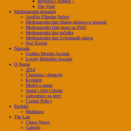
Inverzija i Hangar 7
The Void
Međunarodni događaji
Antičke Filmske Večeri
Međunarodni dan čitanja stripova u javnosti
Međunarodni Dan Igara na Ploči
Međunarodni dan ručnika
Međunarodni dan Zvjezdanih ratova
Noć Knjige
Nagrade
Golden Meeple Awards
Lovely Beholder Awards
O Nama
2014
Članarina i donacije
Kontakti
Mediji o nama
Statut i Akti Udruge
Zahvalnice za igre!
Cookie Policy
Projekti
Multipass
The Lair
Chaos News
Galerija