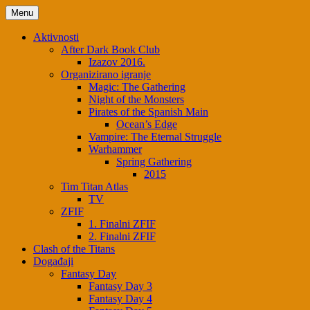
Skip
Menu
to
content
Aktivnosti
After Dark Book Club
Izazov 2016.
Organizirano igranje
Magic: The Gathering
Night of the Monsters
Pirates of the Spanish Main
Ocean’s Edge
Vampire: The Eternal Struggle
Warhammer
Spring Gathering
2015
Tim Titan Atlas
TV
ZFIF
1. Finalni ZFIF
2. Finalni ZFIF
Clash of the Titans
Događaji
Fantasy Day
Fantasy Day 3
Fantasy Day 4