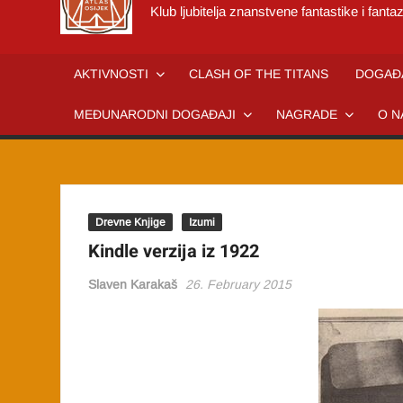
Klub ljubitelja znanstvene fantastike i fantaz
AKTIVNOSTI
CLASH OF THE TITANS
DOGAĐ
MEĐUNARODNI DOGAĐAJI
NAGRADE
O N
Drevne Knjige
Izumi
Kindle verzija iz 1922
Slaven Karakaš
26. February 2015