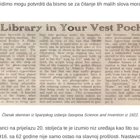
idimo mogu potvrditi da bismo se za čitanje tih malih slova mora
Članak skeniran iz lipanjskog izdanja časopisa Science and Invention iz 1922.
ci na prijelazu 20. stoljeća te je izumio niz uređaja kao što su r
916. sa 62 godine nije samo ostao na slavnoj prošlosti. Nastavio