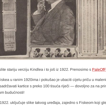
lite stariju verziju Kindlea i to još iz 1922. Prenosimo s
PaleOfF
iskea u ranim 1920ima i pokušao je ubaciti cijelu priču u malen
e sadržavati kartice s preko 100 tisuća riječi — dovoljno za na pr
zum budućnosti!
 1922. uključuje slike takvog uređaja, zajedno s Fiskeom koji gled