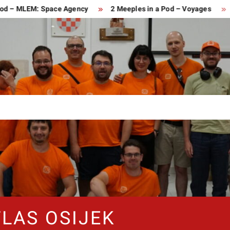
 – MLEM: Space Agency
2 Meeples in a Pod – Voyages
2 M
TLAS OSIJEK