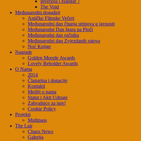
Inverzija i Hangar 7
The Void
Međunarodni događaji
Antičke Filmske Večeri
Međunarodni dan čitanja stripova u javnosti
Međunarodni Dan Igara na Ploči
Međunarodni dan ručnika
Međunarodni dan Zvjezdanih ratova
Noć Knjige
Nagrade
Golden Meeple Awards
Lovely Beholder Awards
O Nama
2014
Članarina i donacije
Kontakti
Mediji o nama
Statut i Akti Udruge
Zahvalnice za igre!
Cookie Policy
Projekti
Multipass
The Lair
Chaos News
Galerija