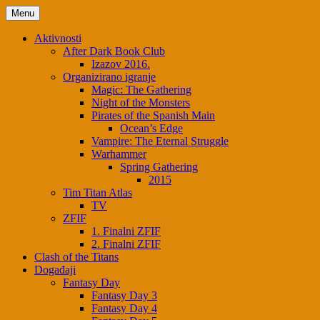
Menu
Aktivnosti
After Dark Book Club
Izazov 2016.
Organizirano igranje
Magic: The Gathering
Night of the Monsters
Pirates of the Spanish Main
Ocean’s Edge
Vampire: The Eternal Struggle
Warhammer
Spring Gathering
2015
Tim Titan Atlas
TV
ZFIF
1. Finalni ZFIF
2. Finalni ZFIF
Clash of the Titans
Događaji
Fantasy Day
Fantasy Day 3
Fantasy Day 4