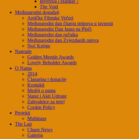
Inverzija i Hangar 7
The Void
Međunarodni događaji
Antičke Filmske Večeri
Međunarodni dan čitanja stripova u javnosti
Međunarodni Dan Igara na Ploči
Međunarodni dan ručnika
Međunarodni dan Zvjezdanih ratova
Noć Knjige
Nagrade
Golden Meeple Awards
Lovely Beholder Awards
O Nama
2014
Članarina i donacije
Kontakti
Mediji o nama
Statut i Akti Udruge
Zahvalnice za igre!
Cookie Policy
Projekti
Multipass
The Lair
Chaos News
Galerija