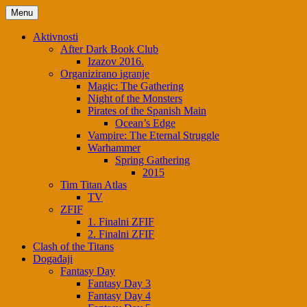
Skip
Menu
to
content
Aktivnosti
After Dark Book Club
Izazov 2016.
Organizirano igranje
Magic: The Gathering
Night of the Monsters
Pirates of the Spanish Main
Ocean’s Edge
Vampire: The Eternal Struggle
Warhammer
Spring Gathering
2015
Tim Titan Atlas
TV
ZFIF
1. Finalni ZFIF
2. Finalni ZFIF
Clash of the Titans
Događaji
Fantasy Day
Fantasy Day 3
Fantasy Day 4