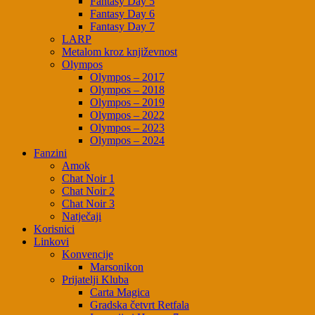
Fantasy Day 5
Fantasy Day 6
Fantasy Day 7
LARP
Metalom kroz književnost
Olympos
Olympos – 2017
Olympos – 2018
Olympos – 2019
Olympos – 2022
Olympos – 2023
Olympos – 2024
Fanzini
Amok
Chat Noir 1
Chat Noir 2
Chat Noir 3
Natječaji
Korisnici
Linkovi
Konvencije
Marsonikon
Prijatelji Kluba
Carta Magica
Gradska četvrt Retfala