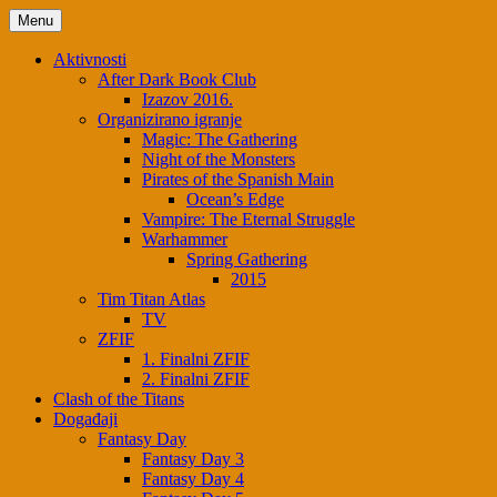
Skip
Menu
to
content
Aktivnosti
After Dark Book Club
Izazov 2016.
Organizirano igranje
Magic: The Gathering
Night of the Monsters
Pirates of the Spanish Main
Ocean’s Edge
Vampire: The Eternal Struggle
Warhammer
Spring Gathering
2015
Tim Titan Atlas
TV
ZFIF
1. Finalni ZFIF
2. Finalni ZFIF
Clash of the Titans
Događaji
Fantasy Day
Fantasy Day 3
Fantasy Day 4