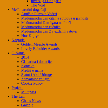
Inverzija i Hangar 7
The Void
Međunarodni događaji
Antičke Filmske Večeri
Međunarodni dan čitanja stripova u javnosti
Međunarodni Dan Igara na Ploči
Međunarodni dan ručnika
Međunarodni dan Zvjezdanih ratova
Noć Knjige
Nagrade
Golden Meeple Awards
Lovely Beholder Awards
O Nama
2014
Članarina i donacije
Kontakti
Mediji o nama
Statut i Akti Udruge
Zahvalnice za igre!
Cookie Policy
Projekti
Multipass
The Lair
Chaos News
Galerija