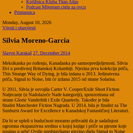
Knjižnica Kluba Titan Atlas
Podcast Mijenjam ciglu za ovcu
Pristupnica
Monday, August 10, 2026
Vijesti i obavijesti
Silvia Moreno-Garcia
Slaven Karakaš
27. December 2014
Meksikanka po rođenju, Kanađanka po samoopredjeljenosti. Silvia
živi u predivnoj Britanskoj Kolumbiji. Njezina prva kolekcija priča,
This Strange Way of Dying, je bila izdana u 2013. Jedinstvena
priča, Signal to Noise, biti će izdana 2015 od strane Solarisa.
U 2011, Silvia je osvojila Carter V. Cooper/Exile Short Fiction
Natjecanje (u Nadolazeće Nade kategoriji), sponzorirana od
strane Glorie Vanderbilt i Exile Quarterly. Također je bila
finalist Manchester Fiction Nagrada. U 2014, bila je finalist za The
Sunburst Award for Excellence u Kanadskoj Fantastičnoj Literaturi.
Da bi se upleli u budućnost moramo prihvatiti da je sadašnjost
ogromna ekspanzivna sredina u kojoj knjige i priče su pjesme koje
nosimo u sebi! Ovdje predstavljamo njezino djelo Signal to Noise