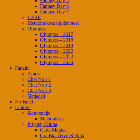
Fantasy Day 5
Fantasy Day 6
Fantasy Day 7
LARP
Metalom kroz književnost
Olympos
Olympos – 2017
Olympos – 2018
Olympos – 2019
Olympos – 2022
Olympos – 2023
Olympos – 2024
Fanzini
Amok
Chat Noir 1
Chat Noir 2
Chat Noir 3
Natječaji
Korisnici
Linkovi
Konvencije
Marsonikon
Prijatelji Kluba
Carta Magica
Gradska četvrt Retfala