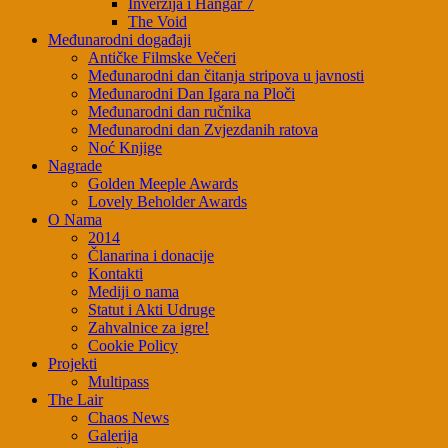
Inverzija i Hangar 7
The Void
Međunarodni događaji
Antičke Filmske Večeri
Međunarodni dan čitanja stripova u javnosti
Međunarodni Dan Igara na Ploči
Međunarodni dan ručnika
Međunarodni dan Zvjezdanih ratova
Noć Knjige
Nagrade
Golden Meeple Awards
Lovely Beholder Awards
O Nama
2014
Članarina i donacije
Kontakti
Mediji o nama
Statut i Akti Udruge
Zahvalnice za igre!
Cookie Policy
Projekti
Multipass
The Lair
Chaos News
Galerija