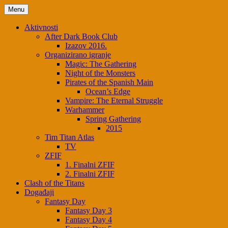
Menu
Aktivnosti
After Dark Book Club
Izazov 2016.
Organizirano igranje
Magic: The Gathering
Night of the Monsters
Pirates of the Spanish Main
Ocean’s Edge
Vampire: The Eternal Struggle
Warhammer
Spring Gathering
2015
Tim Titan Atlas
TV
ZFIF
1. Finalni ZFIF
2. Finalni ZFIF
Clash of the Titans
Događaji
Fantasy Day
Fantasy Day 3
Fantasy Day 4