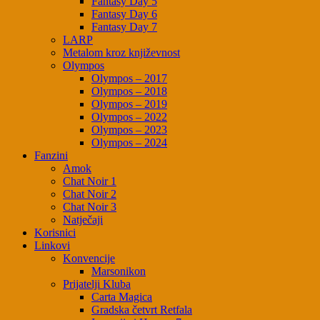
Fantasy Day 5
Fantasy Day 6
Fantasy Day 7
LARP
Metalom kroz književnost
Olympos
Olympos – 2017
Olympos – 2018
Olympos – 2019
Olympos – 2022
Olympos – 2023
Olympos – 2024
Fanzini
Amok
Chat Noir 1
Chat Noir 2
Chat Noir 3
Natječaji
Korisnici
Linkovi
Konvencije
Marsonikon
Prijatelji Kluba
Carta Magica
Gradska četvrt Retfala