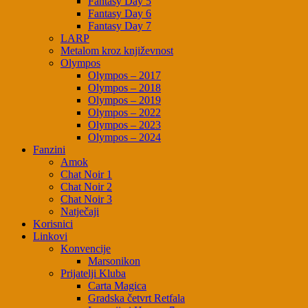
Fantasy Day 5
Fantasy Day 6
Fantasy Day 7
LARP
Metalom kroz književnost
Olympos
Olympos – 2017
Olympos – 2018
Olympos – 2019
Olympos – 2022
Olympos – 2023
Olympos – 2024
Fanzini
Amok
Chat Noir 1
Chat Noir 2
Chat Noir 3
Natječaji
Korisnici
Linkovi
Konvencije
Marsonikon
Prijatelji Kluba
Carta Magica
Gradska četvrt Retfala