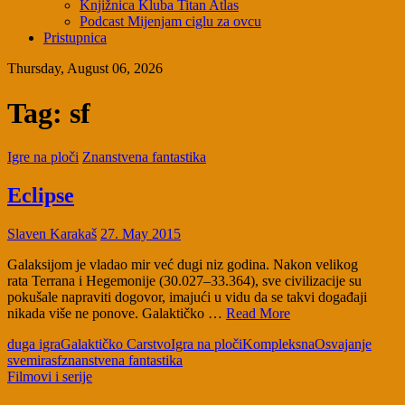
Knjižnica Kluba Titan Atlas
Podcast Mijenjam ciglu za ovcu
Pristupnica
Thursday, August 06, 2026
Tag:
sf
Igre na ploči
Znanstvena fantastika
Eclipse
Slaven Karakaš
27. May 2015
Galaksijom je vladao mir već dugi niz godina. Nakon velikog
rata Terrana i Hegemonije (30.027–33.364), sve civilizacije su
pokušale napraviti dogovor, imajući u vidu da se takvi događaji
nikada više ne ponove. Galaktičko …
Read More
duga igra
Galaktičko Carstvo
Igra na ploči
Kompleksna
Osvajanje
svemira
sf
znanstvena fantastika
Filmovi i serije