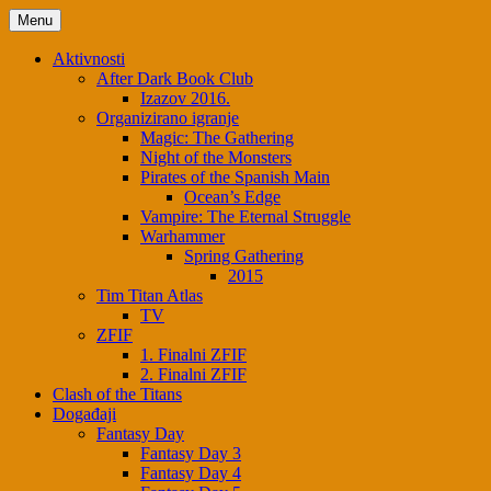
Menu
Aktivnosti
After Dark Book Club
Izazov 2016.
Organizirano igranje
Magic: The Gathering
Night of the Monsters
Pirates of the Spanish Main
Ocean’s Edge
Vampire: The Eternal Struggle
Warhammer
Spring Gathering
2015
Tim Titan Atlas
TV
ZFIF
1. Finalni ZFIF
2. Finalni ZFIF
Clash of the Titans
Događaji
Fantasy Day
Fantasy Day 3
Fantasy Day 4