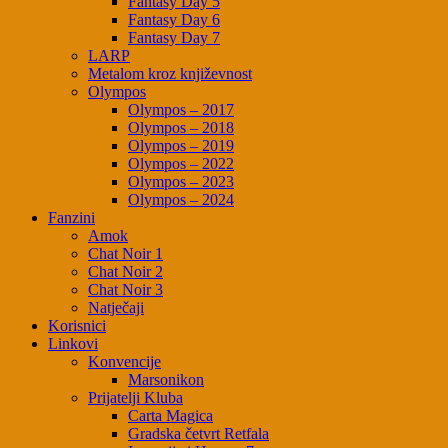
Fantasy Day 5
Fantasy Day 6
Fantasy Day 7
LARP
Metalom kroz književnost
Olympos
Olympos – 2017
Olympos – 2018
Olympos – 2019
Olympos – 2022
Olympos – 2023
Olympos – 2024
Fanzini
Amok
Chat Noir 1
Chat Noir 2
Chat Noir 3
Natječaji
Korisnici
Linkovi
Konvencije
Marsonikon
Prijatelji Kluba
Carta Magica
Gradska četvrt Retfala