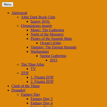
Skip
Menu
to
content
Aktivnosti
After Dark Book Club
Izazov 2016.
Organizirano igranje
Magic: The Gathering
Night of the Monsters
Pirates of the Spanish Main
Ocean’s Edge
Vampire: The Eternal Struggle
Warhammer
Spring Gathering
2015
Tim Titan Atlas
TV
ZFIF
1. Finalni ZFIF
2. Finalni ZFIF
Clash of the Titans
Događaji
Fantasy Day
Fantasy Day 3
Fantasy Day 4