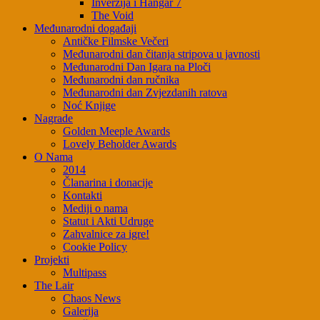
Inverzija i Hangar 7
The Void
Međunarodni događaji
Antičke Filmske Večeri
Međunarodni dan čitanja stripova u javnosti
Međunarodni Dan Igara na Ploči
Međunarodni dan ručnika
Međunarodni dan Zvjezdanih ratova
Noć Knjige
Nagrade
Golden Meeple Awards
Lovely Beholder Awards
O Nama
2014
Članarina i donacije
Kontakti
Mediji o nama
Statut i Akti Udruge
Zahvalnice za igre!
Cookie Policy
Projekti
Multipass
The Lair
Chaos News
Galerija