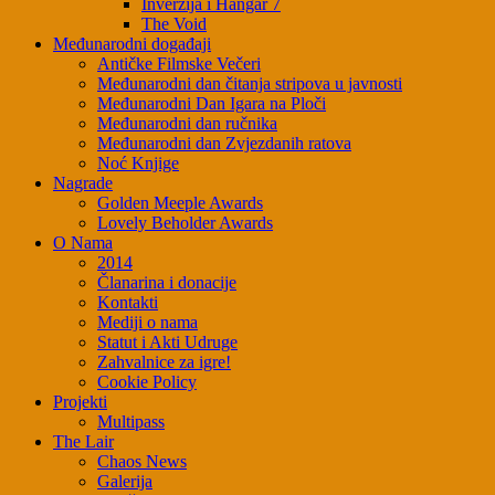
Inverzija i Hangar 7
The Void
Međunarodni događaji
Antičke Filmske Večeri
Međunarodni dan čitanja stripova u javnosti
Međunarodni Dan Igara na Ploči
Međunarodni dan ručnika
Međunarodni dan Zvjezdanih ratova
Noć Knjige
Nagrade
Golden Meeple Awards
Lovely Beholder Awards
O Nama
2014
Članarina i donacije
Kontakti
Mediji o nama
Statut i Akti Udruge
Zahvalnice za igre!
Cookie Policy
Projekti
Multipass
The Lair
Chaos News
Galerija