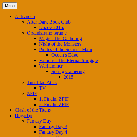
Skip
Menu
to
content
Aktivnosti
After Dark Book Club
Izazov 2016.
Organizirano igranje
Magic: The Gathering
Night of the Monsters
Pirates of the Spanish Main
Ocean’s Edge
Vampire: The Eternal Struggle
Warhammer
Spring Gathering
2015
Tim Titan Atlas
TV
ZFIF
1. Finalni ZFIF
2. Finalni ZFIF
Clash of the Titans
Događaji
Fantasy Day
Fantasy Day 3
Fantasy Day 4