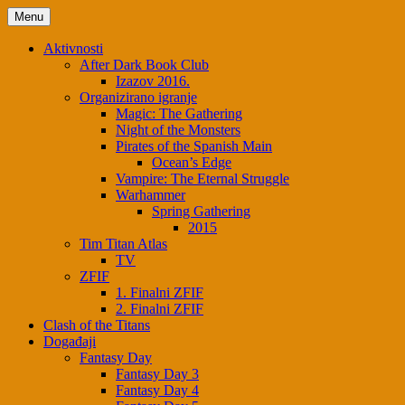
Menu
Aktivnosti
After Dark Book Club
Izazov 2016.
Organizirano igranje
Magic: The Gathering
Night of the Monsters
Pirates of the Spanish Main
Ocean’s Edge
Vampire: The Eternal Struggle
Warhammer
Spring Gathering
2015
Tim Titan Atlas
TV
ZFIF
1. Finalni ZFIF
2. Finalni ZFIF
Clash of the Titans
Događaji
Fantasy Day
Fantasy Day 3
Fantasy Day 4