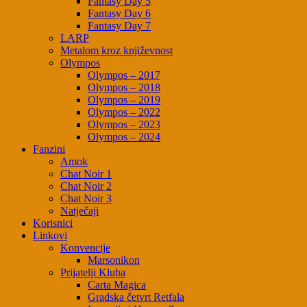
Fantasy Day 5
Fantasy Day 6
Fantasy Day 7
LARP
Metalom kroz književnost
Olympos
Olympos – 2017
Olympos – 2018
Olympos – 2019
Olympos – 2022
Olympos – 2023
Olympos – 2024
Fanzini
Amok
Chat Noir 1
Chat Noir 2
Chat Noir 3
Natječaji
Korisnici
Linkovi
Konvencije
Marsonikon
Prijatelji Kluba
Carta Magica
Gradska četvrt Retfala