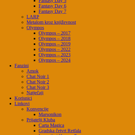
Fantasy Day 5
Fantasy Day 6
Fantasy Day 7
LARP
Metalom kroz književnost
Olympos
Olympos – 2017
Olympos – 2018
Olympos – 2019
Olympos – 2022
Olympos – 2023
Olympos – 2024
Fanzini
Amok
Chat Noir 1
Chat Noir 2
Chat Noir 3
Natječaji
Korisnici
Linkovi
Konvencije
Marsonikon
Prijatelji Kluba
Carta Magica
Gradska četvrt Retfala