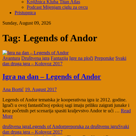
Knjižnica Kluba Titan Atlas
Podcast Mijenjam ciglu za ovcu
Pristupnica
Sunday, August 09, 2026
Tag:
Legends of Andor
Avantura
Društvena igra
Fantazija
Igre na ploči
Preporuke
Svaki
dan druga igra – Kolovoz 2017
Igra na dan – Legends of Andor
Ana Bortić
19. August 2017
Legends of Andor tematska je kooperativna igra iz 2012. godine.
Igrači u ovoj fantastičnoj epskoj sagi imaju priliku zaigrati junake i
kroz početnih pet scenarija spasiti kraljevstvo Andor te ući …
Read
More
društvena igra
Legends of Andor
preporuka za društvenu igru
Svaki
dan druga igra – Kolovoz 2017