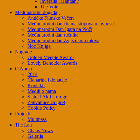
Inverzija i Hangar 7
The Void
Međunarodni događaji
Antičke Filmske Večeri
Međunarodni dan čitanja stripova u javnosti
Međunarodni Dan Igara na Ploči
Međunarodni dan ručnika
Međunarodni dan Zvjezdanih ratova
Noć Knjige
Nagrade
Golden Meeple Awards
Lovely Beholder Awards
O Nama
2014
Članarina i donacije
Kontakti
Mediji o nama
Statut i Akti Udruge
Zahvalnice za igre!
Cookie Policy
Projekti
Multipass
The Lair
Chaos News
Galerija