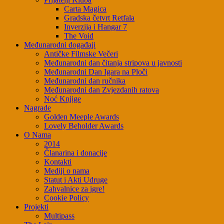
Carta Magica
Gradska četvrt Retfala
Inverzija i Hangar 7
The Void
Međunarodni događaji
Antičke Filmske Večeri
Međunarodni dan čitanja stripova u javnosti
Međunarodni Dan Igara na Ploči
Međunarodni dan ručnika
Međunarodni dan Zvjezdanih ratova
Noć Knjige
Nagrade
Golden Meeple Awards
Lovely Beholder Awards
O Nama
2014
Članarina i donacije
Kontakti
Mediji o nama
Statut i Akti Udruge
Zahvalnice za igre!
Cookie Policy
Projekti
Multipass