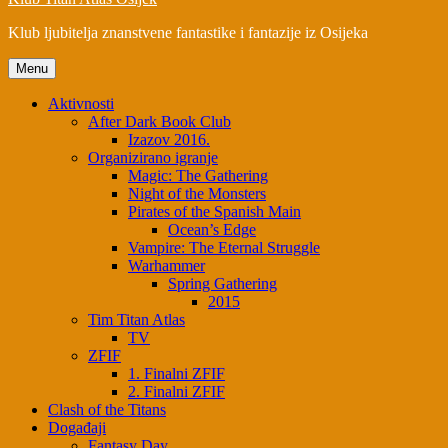
Klub ljubitelja znanstvene fantastike i fantazije iz Osijeka
Menu
Aktivnosti
After Dark Book Club
Izazov 2016.
Organizirano igranje
Magic: The Gathering
Night of the Monsters
Pirates of the Spanish Main
Ocean’s Edge
Vampire: The Eternal Struggle
Warhammer
Spring Gathering
2015
Tim Titan Atlas
TV
ZFIF
1. Finalni ZFIF
2. Finalni ZFIF
Clash of the Titans
Događaji
Fantasy Day