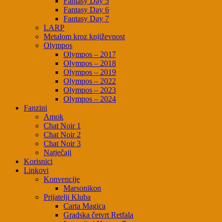
Fantasy Day 5
Fantasy Day 6
Fantasy Day 7
LARP
Metalom kroz književnost
Olympos
Olympos – 2017
Olympos – 2018
Olympos – 2019
Olympos – 2022
Olympos – 2023
Olympos – 2024
Fanzini
Amok
Chat Noir 1
Chat Noir 2
Chat Noir 3
Natječaji
Korisnici
Linkovi
Konvencije
Marsonikon
Prijatelji Kluba
Carta Magica
Gradska četvrt Retfala