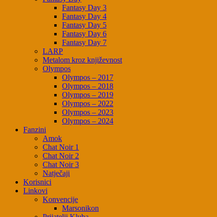
Fantasy Day 3
Fantasy Day 4
Fantasy Day 5
Fantasy Day 6
Fantasy Day 7
LARP
Metalom kroz književnost
Olympos
Olympos – 2017
Olympos – 2018
Olympos – 2019
Olympos – 2022
Olympos – 2023
Olympos – 2024
Fanzini
Amok
Chat Noir 1
Chat Noir 2
Chat Noir 3
Natječaji
Korisnici
Linkovi
Konvencije
Marsonikon
Prijatelji Kluba