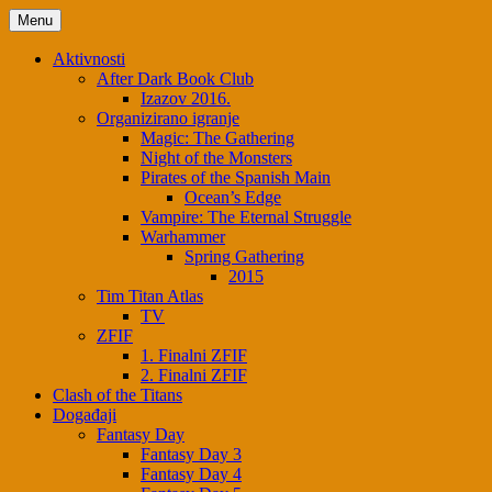
Skip
Menu
to
content
Aktivnosti
After Dark Book Club
Izazov 2016.
Organizirano igranje
Magic: The Gathering
Night of the Monsters
Pirates of the Spanish Main
Ocean’s Edge
Vampire: The Eternal Struggle
Warhammer
Spring Gathering
2015
Tim Titan Atlas
TV
ZFIF
1. Finalni ZFIF
2. Finalni ZFIF
Clash of the Titans
Događaji
Fantasy Day
Fantasy Day 3
Fantasy Day 4