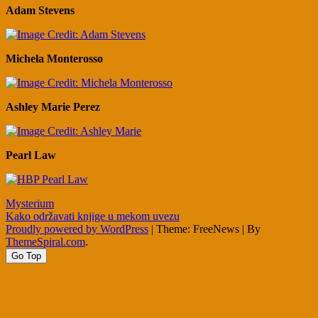
Adam Stevens
Michela Monterosso
Ashley Marie Perez
Pearl Law
Post
Mysterium
Kako održavati knjige u mekom uvezu
navigation
Proudly powered by WordPress
|
Theme: FreeNews
|
By
ThemeSpiral.com
.
Go Top