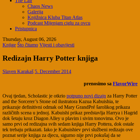
The Lair
Chaos News
Galerija
Knjižnica Kluba Titan Atlas
Podcast Mijenjam ciglu za ovcu
Pristupnica
Thursday, August 06, 2026
Knjige
Što čitamo
Vijesti i obavijesti
Redizajn Harry Potter knjiga
Slaven Karakaš
5. December 2014
prenosimo sa
FlavorWire
Ovaj tjedan, Scholastic je otkrio
potpuno novi dizajn
za Harry Potter
and the Sorcerer’s Stone od ilustratora Kazua Kabuishia, te
prikazuje definitivni odmak od Mary GrandPré šarolikog prikaza
različitih scena u jednoj. Kabuishi prikaz predstavlja Harrya i Hagrid
dok šetaju kroz Diagon Alley u plavim i sivim tonovima. Ovo je
samo prvi od redizajna svih sedam knjiga Harry Pottera, dok ostale
tek trebaju prikazati. Iako je Kabuishiev prvi službeni redizajn ove
poznat serije knjiga za djecu, sigurno nije prvi pokušaj da se