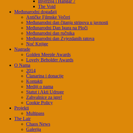
Inverzija i Hangar 7
The Void
Međunarodni događaji
Antičke Filmske Večeri
Međunarodni dan čitanja stripova u javnosti
Međunarodni Dan Igara na Ploči
Međunarodni dan ručnika
Međunarodni dan Zvjezdanih ratova
Noć Knjige
Nagrade
Golden Meeple Awards
Lovely Beholder Awards
O Nama
2014
Članarina i donacije
Kontakti
Mediji o nama
Statut i Akti Udruge
Zahvalnice za igre!
Cookie Policy
Projekti
Multipass
The Lair
Chaos News
Galerija