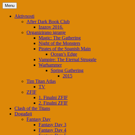
Menu
Aktivnosti
After Dark Book Club
Izazov 2016.
Organizirano igranje
Magic: The Gathering
Night of the Monsters
Pirates of the Spanish Main
Ocean’s Edge
Vampire: The Eternal Struggle
Warhammer
Spring Gathering
2015
Tim Titan Atlas
TV
ZFIF
1. Finalni ZFIF
2. Finalni ZFIF
Clash of the Titans
Događaji
Fantasy Day
Fantasy Day 3
Fantasy Day 4