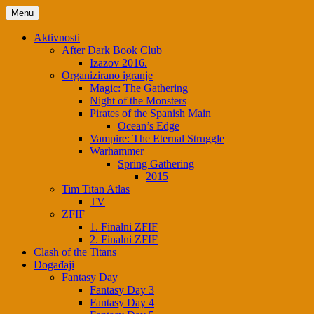
Skip
Menu
to
content
Aktivnosti
After Dark Book Club
Izazov 2016.
Organizirano igranje
Magic: The Gathering
Night of the Monsters
Pirates of the Spanish Main
Ocean’s Edge
Vampire: The Eternal Struggle
Warhammer
Spring Gathering
2015
Tim Titan Atlas
TV
ZFIF
1. Finalni ZFIF
2. Finalni ZFIF
Clash of the Titans
Događaji
Fantasy Day
Fantasy Day 3
Fantasy Day 4