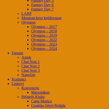
Fantasy Day 5
Fantasy Day 6
Fantasy Day 7
LARP
Metalom kroz književnost
Olympos
Olympos – 2017
Olympos – 2018
Olympos – 2019
Olympos – 2022
Olympos – 2023
Olympos – 2024
Fanzini
Amok
Chat Noir 1
Chat Noir 2
Chat Noir 3
Natječaji
Korisnici
Linkovi
Konvencije
Marsonikon
Prijatelji Kluba
Carta Magica
Gradska četvrt Retfala