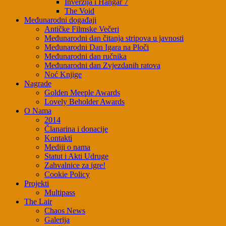
Inverzija i Hangar 7
The Void
Međunarodni događaji
Antičke Filmske Večeri
Međunarodni dan čitanja stripova u javnosti
Međunarodni Dan Igara na Ploči
Međunarodni dan ručnika
Međunarodni dan Zvjezdanih ratova
Noć Knjige
Nagrade
Golden Meeple Awards
Lovely Beholder Awards
O Nama
2014
Članarina i donacije
Kontakti
Mediji o nama
Statut i Akti Udruge
Zahvalnice za igre!
Cookie Policy
Projekti
Multipass
The Lair
Chaos News
Galerija