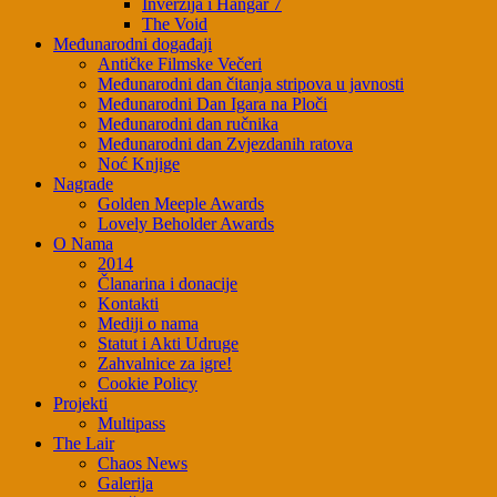
Inverzija i Hangar 7
The Void
Međunarodni događaji
Antičke Filmske Večeri
Međunarodni dan čitanja stripova u javnosti
Međunarodni Dan Igara na Ploči
Međunarodni dan ručnika
Međunarodni dan Zvjezdanih ratova
Noć Knjige
Nagrade
Golden Meeple Awards
Lovely Beholder Awards
O Nama
2014
Članarina i donacije
Kontakti
Mediji o nama
Statut i Akti Udruge
Zahvalnice za igre!
Cookie Policy
Projekti
Multipass
The Lair
Chaos News
Galerija