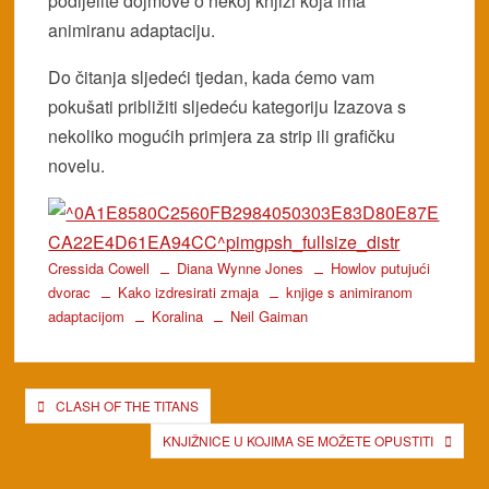
podijelite dojmove o nekoj knjizi koja ima
animiranu adaptaciju.
Do čitanja sljedeći tjedan, kada ćemo vam
pokušati približiti sljedeću kategoriju Izazova s
nekoliko mogućih primjera za strip ili grafičku
novelu.
Cressida Cowell
Diana Wynne Jones
Howlov putujući
dvorac
Kako izdresirati zmaja
knjige s animiranom
adaptacijom
Koralina
Neil Gaiman
Post
CLASH OF THE TITANS
navigation
KNJIŽNICE U KOJIMA SE MOŽETE OPUSTITI