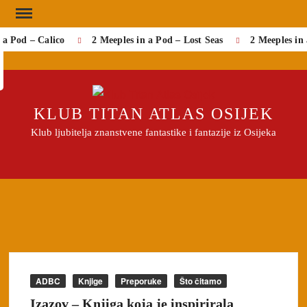
Skip
to
a Pod – Calico
2 Meeples in a Pod – Lost Seas
2 Meeples in
Search
content
KLUB TITAN ATLAS OSIJEK
Klub ljubitelja znanstvene fantastike i fantazije iz Osijeka
ADBC
Knjige
Preporuke
Što čitamo
Izazov – Knjiga koja je inspirirala