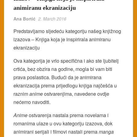
animiranu ekranizaciju
Ana Bortić
2. March 2016
Predstavljamo sljedeću kategoriju našeg knjižnog
izazova – Knjiga koja je inspirirala animiranu
ekranizaciju
Ova kategorija je vrlo specifična i ako ste ljubitelj
crtića, bez obzira na godine, mogla bi vam biti
prava poslastica. Budući da je animirana
ekranizacija prema prijedlogu knjiga najčešća u
raznim
anime
ostvarenjima, navedene ovdje
nećemo navoditi.
Anime
ostvarenja nastala prema novelama i
romanima ulaze u ovu kategoriju izazova, dok
animirani serijali i filmovi nastali prema
manga