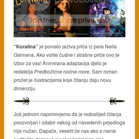
“Koralina”
je pomalo jeziva priča iz pera Neila
Gaimana. Ako volite čudne i strašne priče ovo je
izbor za vas! Animirana adaptacija djelo je
redatelja
Predbožićne noćne more
. Sam roman
prožet je ilustracijama koje čitanju daju novu
dimenziju.
Još jednom napominjemo da je redoslijed čitanja
proizvoljan i odabir nekog od navedenih prijedloga
nije nužan. Dapače, veselit će nas ako s nama