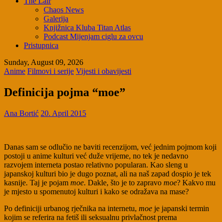
The Lair
Chaos News
Galerija
Knjižnica Kluba Titan Atlas
Podcast Mijenjam ciglu za ovcu
Pristupnica
Sunday, August 09, 2026
Anime
Filmovi i serije
Vijesti i obavijesti
Definicija pojma “moe”
Ana Bortić
20. April 2015
Danas sam se odlučio ne baviti recenzijom, već jednim pojmom koji
postoji u anime kulturi već duže vrijeme, no tek je nedavno
razvojem interneta postao relativno popularan. Kao sleng u
japanskoj kulturi bio je dugo poznat, ali na naš zapad dospio je tek
kasnije. Taj je pojam
moe
. Dakle, što je to zapravo
moe
? Kakvo mu
je mjesto u spomenutoj kulturi i kako se odražava na mase?
Po definiciji urbanog rječnika na internetu,
moe
je japanski termin
kojim se referira na fetiš ili seksualnu privlačnost prema