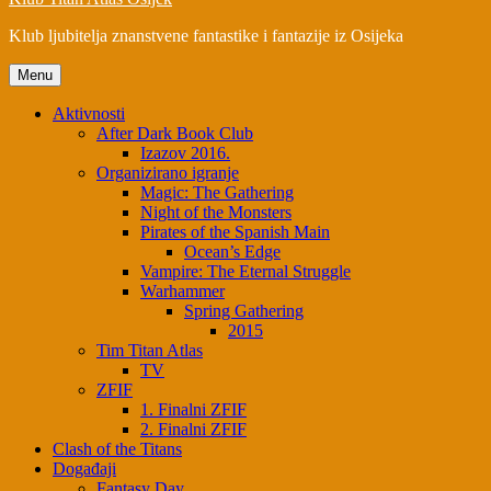
Klub ljubitelja znanstvene fantastike i fantazije iz Osijeka
Menu
Aktivnosti
After Dark Book Club
Izazov 2016.
Organizirano igranje
Magic: The Gathering
Night of the Monsters
Pirates of the Spanish Main
Ocean’s Edge
Vampire: The Eternal Struggle
Warhammer
Spring Gathering
2015
Tim Titan Atlas
TV
ZFIF
1. Finalni ZFIF
2. Finalni ZFIF
Clash of the Titans
Događaji
Fantasy Day