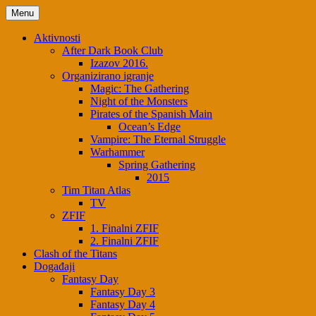
Skip
Menu
to
content
Aktivnosti
After Dark Book Club
Izazov 2016.
Organizirano igranje
Magic: The Gathering
Night of the Monsters
Pirates of the Spanish Main
Ocean’s Edge
Vampire: The Eternal Struggle
Warhammer
Spring Gathering
2015
Tim Titan Atlas
TV
ZFIF
1. Finalni ZFIF
2. Finalni ZFIF
Clash of the Titans
Događaji
Fantasy Day
Fantasy Day 3
Fantasy Day 4