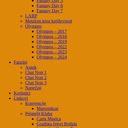
Fantasy Day 5
Fantasy Day 6
Fantasy Day 7
LARP
Metalom kroz književnost
Olympos
Olympos – 2017
Olympos – 2018
Olympos – 2019
Olympos – 2022
Olympos – 2023
Olympos – 2024
Fanzini
Amok
Chat Noir 1
Chat Noir 2
Chat Noir 3
Natječaji
Korisnici
Linkovi
Konvencije
Marsonikon
Prijatelji Kluba
Carta Magica
Gradska četvrt Retfala