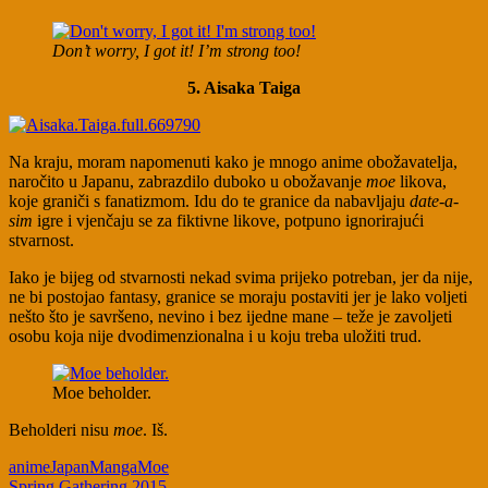
Don’t worry, I got it! I’m strong too!
5. Aisaka Taiga
Na kraju, moram napomenuti kako je mnogo anime obožavatelja,
naročito u Japanu, zabrazdilo duboko u obožavanje
moe
likova,
koje graniči s fanatizmom. Idu do te granice da nabavljaju
date-a-
sim
igre i vjenčaju se za fiktivne likove, potpuno ignorirajući
stvarnost.
Iako je bijeg od stvarnosti nekad svima prijeko potreban, jer da nije,
ne bi postojao fantasy, granice se moraju postaviti jer je lako voljeti
nešto što je savršeno, nevino i bez ijedne mane – teže je zavoljeti
osobu koja nije dvodimenzionalna i u koju treba uložiti trud.
Moe beholder.
Beholderi nisu
moe
. Iš.
anime
Japan
Manga
Moe
Spring Gathering 2015