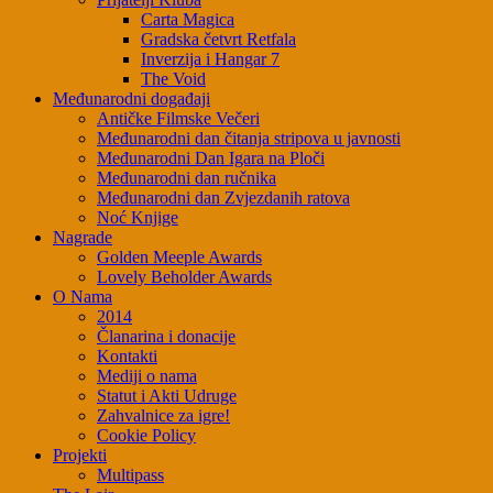
Carta Magica
Gradska četvrt Retfala
Inverzija i Hangar 7
The Void
Međunarodni događaji
Antičke Filmske Večeri
Međunarodni dan čitanja stripova u javnosti
Međunarodni Dan Igara na Ploči
Međunarodni dan ručnika
Međunarodni dan Zvjezdanih ratova
Noć Knjige
Nagrade
Golden Meeple Awards
Lovely Beholder Awards
O Nama
2014
Članarina i donacije
Kontakti
Mediji o nama
Statut i Akti Udruge
Zahvalnice za igre!
Cookie Policy
Projekti
Multipass