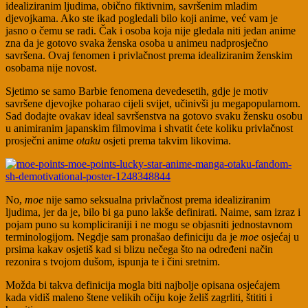
idealiziranim ljudima, obično fiktivnim, savršenim mladim
djevojkama. Ako ste ikad pogledali bilo koji anime, već vam je
jasno o čemu se radi. Čak i osoba koja nije gledala niti jedan anime
zna da je gotovo svaka ženska osoba u animeu nadprosječno
savršena. Ovaj fenomen i privlačnost prema idealiziranim ženskim
osobama nije novost.
Sjetimo se samo Barbie fenomena devedesetih, gdje je motiv
savršene djevojke poharao cijeli svijet, učinivši ju megapopularnom.
Sad dodajte ovakav ideal savršenstva na gotovo svaku žensku osobu
u animiranim japanskim filmovima i shvatit ćete koliku privlačnost
prosječni anime
otaku
osjeti prema takvim likovima.
No,
moe
nije samo seksualna privlačnost prema idealiziranim
ljudima, jer da je, bilo bi ga puno lakše definirati. Naime, sam izraz i
pojam puno su kompliciraniji i ne mogu se objasniti jednostavnom
terminologijom. Negdje sam pronašao definiciju da je
moe
osjećaj u
prsima kakav osjetiš kad si blizu nečega što na određeni način
rezonira s tvojom dušom, ispunja te i čini sretnim.
Možda bi takva definicija mogla biti najbolje opisana osjećajem
kada vidiš maleno štene velikih očiju koje želiš zagrliti, štititi i