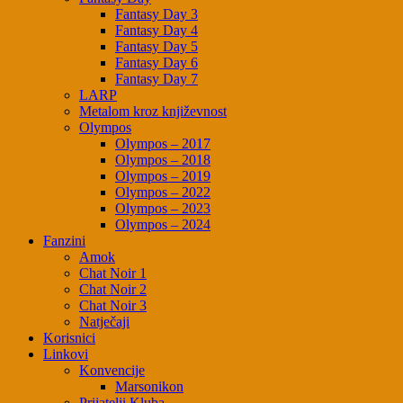
Fantasy Day 3
Fantasy Day 4
Fantasy Day 5
Fantasy Day 6
Fantasy Day 7
LARP
Metalom kroz književnost
Olympos
Olympos – 2017
Olympos – 2018
Olympos – 2019
Olympos – 2022
Olympos – 2023
Olympos – 2024
Fanzini
Amok
Chat Noir 1
Chat Noir 2
Chat Noir 3
Natječaji
Korisnici
Linkovi
Konvencije
Marsonikon
Prijatelji Kluba