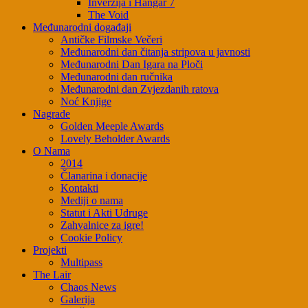
Inverzija i Hangar 7
The Void
Međunarodni događaji
Antičke Filmske Večeri
Međunarodni dan čitanja stripova u javnosti
Međunarodni Dan Igara na Ploči
Međunarodni dan ručnika
Međunarodni dan Zvjezdanih ratova
Noć Knjige
Nagrade
Golden Meeple Awards
Lovely Beholder Awards
O Nama
2014
Članarina i donacije
Kontakti
Mediji o nama
Statut i Akti Udruge
Zahvalnice za igre!
Cookie Policy
Projekti
Multipass
The Lair
Chaos News
Galerija