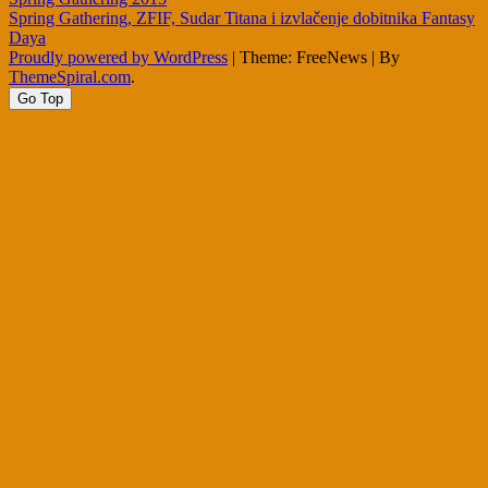
Post
Spring Gathering, ZFIF, Sudar Titana i izvlačenje dobitnika Fantasy
navigation
Daya
Proudly powered by WordPress
|
Theme: FreeNews
|
By
ThemeSpiral.com
.
Go Top