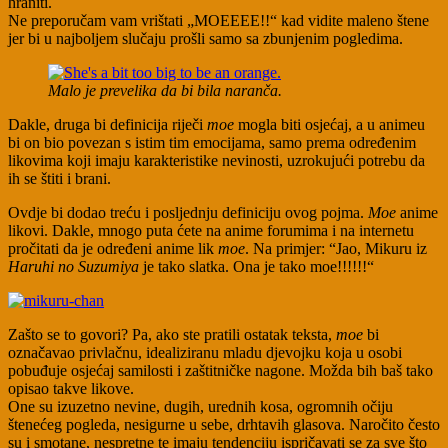
hraniti.
Ne preporučam vam vrištati „MOEEEE!!“ kad vidite maleno štene
jer bi u najboljem slučaju prošli samo sa zbunjenim pogledima.
Malo je prevelika da bi bila naranča.
Dakle, druga bi definicija riječi
moe
mogla biti osjećaj, a u animeu
bi on bio povezan s istim tim emocijama, samo prema određenim
likovima koji imaju karakteristike nevinosti, uzrokujući potrebu da
ih se štiti i brani.
Ovdje bi dodao treću i posljednju definiciju ovog pojma.
Moe
anime
likovi. Dakle, mnogo puta ćete na anime forumima i na internetu
pročitati da je određeni anime lik
moe
. Na primjer: “Jao, Mikuru iz
Haruhi no Suzumiya
je tako slatka. Ona je tako moe!!!!!!“
Zašto se to govori? Pa, ako ste pratili ostatak teksta,
moe
bi
označavao privlačnu, idealiziranu mladu djevojku koja u osobi
pobuđuje osjećaj samilosti i zaštitničke nagone. Možda bih baš tako
opisao takve likove.
One su izuzetno nevine, dugih, urednih kosa, ogromnih očiju
štenećeg pogleda, nesigurne u sebe, drhtavih glasova. Naročito često
su i smotane, nespretne te imaju tendenciju ispričavati se za sve što