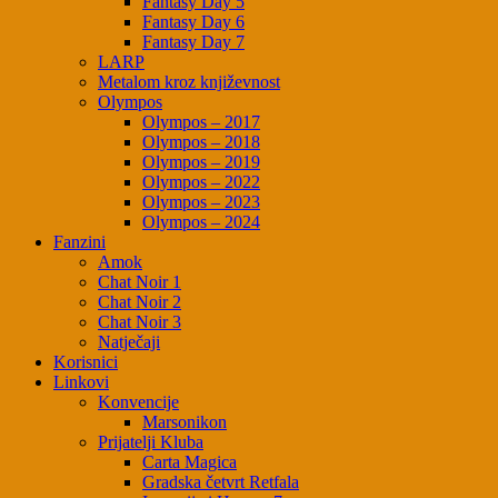
Fantasy Day 5
Fantasy Day 6
Fantasy Day 7
LARP
Metalom kroz književnost
Olympos
Olympos – 2017
Olympos – 2018
Olympos – 2019
Olympos – 2022
Olympos – 2023
Olympos – 2024
Fanzini
Amok
Chat Noir 1
Chat Noir 2
Chat Noir 3
Natječaji
Korisnici
Linkovi
Konvencije
Marsonikon
Prijatelji Kluba
Carta Magica
Gradska četvrt Retfala