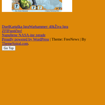
Duel
Kartaška Igra
Warhammer: 40k
Živa Igra
Post
ZFIFtastično!
Napuštene NASA-ine zgrade
navigation
Proudly powered by WordPress
|
Theme: FreeNews
|
By
ThemeSpiral.com
.
Go Top