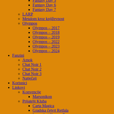
Fantasy Day 5
Fantasy Day 6
Fantasy Day 7
LARP
Metalom kroz književnost
Olympos
Olympos – 2017
Olympos – 2018
Olympos – 2019
Olympos – 2022
Olympos – 2023
Olympos – 2024
Fanzini
Amok
Chat Noir 1
Chat Noir 2
Chat Noir 3
Natječaji
Korisnici
Linkovi
Konvencije
Marsonikon
Prijatelji Kluba
Carta Magica
Gradska četvrt Retfala