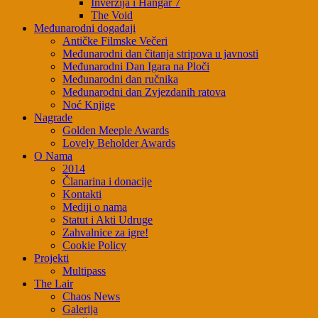
Inverzija i Hangar 7
The Void
Međunarodni događaji
Antičke Filmske Večeri
Međunarodni dan čitanja stripova u javnosti
Međunarodni Dan Igara na Ploči
Međunarodni dan ručnika
Međunarodni dan Zvjezdanih ratova
Noć Knjige
Nagrade
Golden Meeple Awards
Lovely Beholder Awards
O Nama
2014
Članarina i donacije
Kontakti
Mediji o nama
Statut i Akti Udruge
Zahvalnice za igre!
Cookie Policy
Projekti
Multipass
The Lair
Chaos News
Galerija