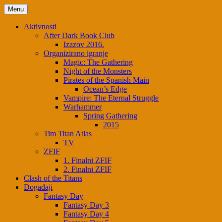
Skip
Menu
to
content
Aktivnosti
After Dark Book Club
Izazov 2016.
Organizirano igranje
Magic: The Gathering
Night of the Monsters
Pirates of the Spanish Main
Ocean’s Edge
Vampire: The Eternal Struggle
Warhammer
Spring Gathering
2015
Tim Titan Atlas
TV
ZFIF
1. Finalni ZFIF
2. Finalni ZFIF
Clash of the Titans
Događaji
Fantasy Day
Fantasy Day 3
Fantasy Day 4