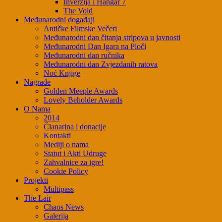
Inverzija i Hangar 7
The Void
Međunarodni događaji
Antičke Filmske Večeri
Međunarodni dan čitanja stripova u javnosti
Međunarodni Dan Igara na Ploči
Međunarodni dan ručnika
Međunarodni dan Zvjezdanih ratova
Noć Knjige
Nagrade
Golden Meeple Awards
Lovely Beholder Awards
O Nama
2014
Članarina i donacije
Kontakti
Mediji o nama
Statut i Akti Udruge
Zahvalnice za igre!
Cookie Policy
Projekti
Multipass
The Lair
Chaos News
Galerija