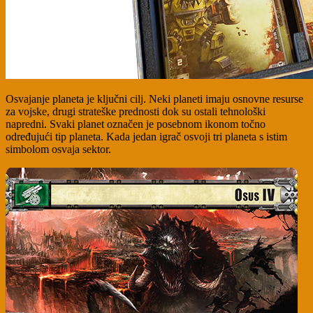
Osvajanje planeta je ključni cilj. Neki planeti imaju osnovne resurse
za vojske, drugi strateške prednosti dok su ostali tehnološki
napredni. Svaki planet označen je posebnom ikonom točno
određujući tip planeta. Kada jedan igrač osvoji tri planeta s istim
simbolom osvaja sektor.