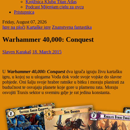
Knjižnica Kluba Titan Atlas
Podcast Mijenjam ciglu za ovcu
Pristupnica
Friday, August 07, 2026
Igre na ploči
Kartaške igre
Znanstvena fantastika
Warhammer 40,000: Conquest
Slaven Karakaš
18. March 2015
U
Warhammer 40,000: Conquest
dva igrača igraju živu kartašku
igru, u kojoj su u ulogama Vođa dok vode svoje vojske do slavne
pobjede. Oni šalju svoje hrabre ratnike u bitku i moraju planirati za
budućnost te osvajaju planete koje gore u plamenu rata. Moraju
osvojiti Traxis sektor u svemiru gdje je rat jedina konstanta.