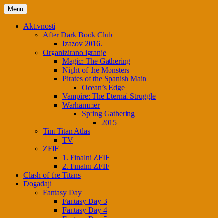
Skip
Menu
to
content
Aktivnosti
After Dark Book Club
Izazov 2016.
Organizirano igranje
Magic: The Gathering
Night of the Monsters
Pirates of the Spanish Main
Ocean’s Edge
Vampire: The Eternal Struggle
Warhammer
Spring Gathering
2015
Tim Titan Atlas
TV
ZFIF
1. Finalni ZFIF
2. Finalni ZFIF
Clash of the Titans
Događaji
Fantasy Day
Fantasy Day 3
Fantasy Day 4