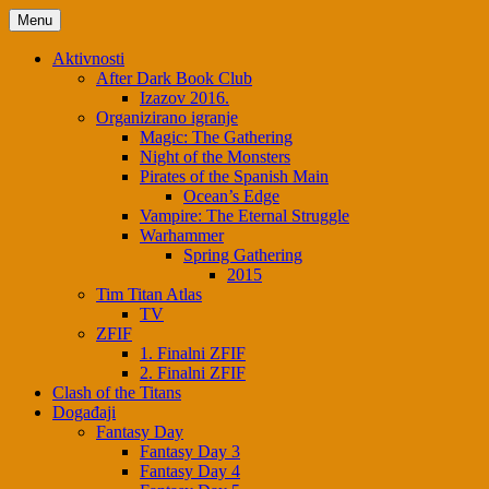
Menu
Aktivnosti
After Dark Book Club
Izazov 2016.
Organizirano igranje
Magic: The Gathering
Night of the Monsters
Pirates of the Spanish Main
Ocean’s Edge
Vampire: The Eternal Struggle
Warhammer
Spring Gathering
2015
Tim Titan Atlas
TV
ZFIF
1. Finalni ZFIF
2. Finalni ZFIF
Clash of the Titans
Događaji
Fantasy Day
Fantasy Day 3
Fantasy Day 4