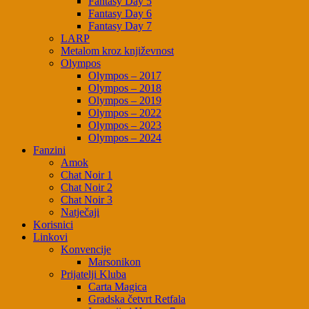
Fantasy Day 5
Fantasy Day 6
Fantasy Day 7
LARP
Metalom kroz književnost
Olympos
Olympos – 2017
Olympos – 2018
Olympos – 2019
Olympos – 2022
Olympos – 2023
Olympos – 2024
Fanzini
Amok
Chat Noir 1
Chat Noir 2
Chat Noir 3
Natječaji
Korisnici
Linkovi
Konvencije
Marsonikon
Prijatelji Kluba
Carta Magica
Gradska četvrt Retfala