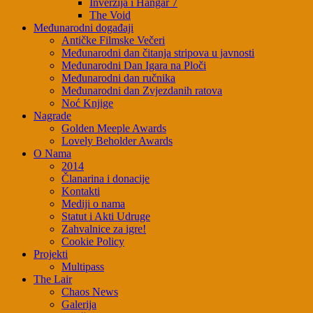
Inverzija i Hangar 7
The Void
Međunarodni događaji
Antičke Filmske Večeri
Međunarodni dan čitanja stripova u javnosti
Međunarodni Dan Igara na Ploči
Međunarodni dan ručnika
Međunarodni dan Zvjezdanih ratova
Noć Knjige
Nagrade
Golden Meeple Awards
Lovely Beholder Awards
O Nama
2014
Članarina i donacije
Kontakti
Mediji o nama
Statut i Akti Udruge
Zahvalnice za igre!
Cookie Policy
Projekti
Multipass
The Lair
Chaos News
Galerija