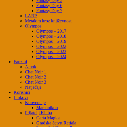
Fantasy Day 5
Fantasy Day 6
Fantasy Day 7
LARP
Metalom kroz književnost
Olympos
Olympos – 2017
Olympos – 2018
Olympos – 2019
Olympos – 2022
Olympos – 2023
Olympos – 2024
Fanzini
Amok
Chat Noir 1
Chat Noir 2
Chat Noir 3
Natječaji
Korisnici
Linkovi
Konvencije
Marsonikon
Prijatelji Kluba
Carta Magica
Gradska četvrt Retfala