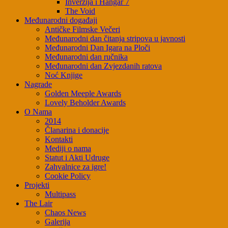
Inverzija i Hangar 7
The Void
Međunarodni događaji
Antičke Filmske Večeri
Međunarodni dan čitanja stripova u javnosti
Međunarodni Dan Igara na Ploči
Međunarodni dan ručnika
Međunarodni dan Zvjezdanih ratova
Noć Knjige
Nagrade
Golden Meeple Awards
Lovely Beholder Awards
O Nama
2014
Članarina i donacije
Kontakti
Mediji o nama
Statut i Akti Udruge
Zahvalnice za igre!
Cookie Policy
Projekti
Multipass
The Lair
Chaos News
Galerija