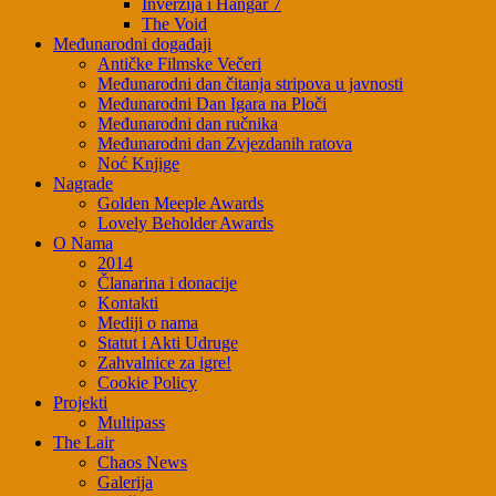
Inverzija i Hangar 7
The Void
Međunarodni događaji
Antičke Filmske Večeri
Međunarodni dan čitanja stripova u javnosti
Međunarodni Dan Igara na Ploči
Međunarodni dan ručnika
Međunarodni dan Zvjezdanih ratova
Noć Knjige
Nagrade
Golden Meeple Awards
Lovely Beholder Awards
O Nama
2014
Članarina i donacije
Kontakti
Mediji o nama
Statut i Akti Udruge
Zahvalnice za igre!
Cookie Policy
Projekti
Multipass
The Lair
Chaos News
Galerija