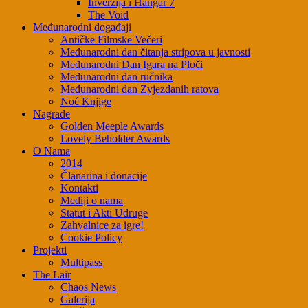
Inverzija i Hangar 7
The Void
Međunarodni događaji
Antičke Filmske Večeri
Međunarodni dan čitanja stripova u javnosti
Međunarodni Dan Igara na Ploči
Međunarodni dan ručnika
Međunarodni dan Zvjezdanih ratova
Noć Knjige
Nagrade
Golden Meeple Awards
Lovely Beholder Awards
O Nama
2014
Članarina i donacije
Kontakti
Mediji o nama
Statut i Akti Udruge
Zahvalnice za igre!
Cookie Policy
Projekti
Multipass
The Lair
Chaos News
Galerija