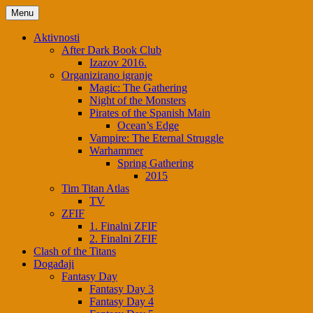
Skip
Menu
to
content
Aktivnosti
After Dark Book Club
Izazov 2016.
Organizirano igranje
Magic: The Gathering
Night of the Monsters
Pirates of the Spanish Main
Ocean’s Edge
Vampire: The Eternal Struggle
Warhammer
Spring Gathering
2015
Tim Titan Atlas
TV
ZFIF
1. Finalni ZFIF
2. Finalni ZFIF
Clash of the Titans
Događaji
Fantasy Day
Fantasy Day 3
Fantasy Day 4