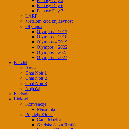
Fantasy Day 5
Fantasy Day 6
Fantasy Day 7
LARP
Metalom kroz književnost
Olympos
Olympos – 2017
Olympos – 2018
Olympos – 2019
Olympos – 2022
Olympos – 2023
Olympos – 2024
Fanzini
Amok
Chat Noir 1
Chat Noir 2
Chat Noir 3
Natječaji
Korisnici
Linkovi
Konvencije
Marsonikon
Prijatelji Kluba
Carta Magica
Gradska četvrt Retfala