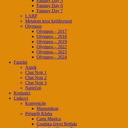
Fantasy Day 5
Fantasy Day 6
Fantasy Day 7
LARP
Metalom kroz književnost
Olympos
Olympos – 2017
Olympos – 2018
Olympos – 2019
Olympos – 2022
Olympos – 2023
Olympos – 2024
Fanzini
Amok
Chat Noir 1
Chat Noir 2
Chat Noir 3
Natječaji
Korisnici
Linkovi
Konvencije
Marsonikon
Prijatelji Kluba
Carta Magica
Gradska četvrt Retfala