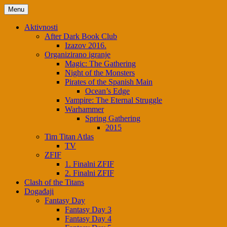
Menu
Aktivnosti
After Dark Book Club
Izazov 2016.
Organizirano igranje
Magic: The Gathering
Night of the Monsters
Pirates of the Spanish Main
Ocean’s Edge
Vampire: The Eternal Struggle
Warhammer
Spring Gathering
2015
Tim Titan Atlas
TV
ZFIF
1. Finalni ZFIF
2. Finalni ZFIF
Clash of the Titans
Događaji
Fantasy Day
Fantasy Day 3
Fantasy Day 4