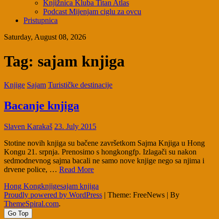
Knjižnica Kluba Titan Atlas
Podcast Mijenjam ciglu za ovcu
Pristupnica
Saturday, August 08, 2026
Tag:
sajam knjiga
Knjige
Sajam
Turističke destinacije
Bacanje knjiga
Slaven Karakaš
23. July 2015
Stotine novih knjiga su bačene završetkom Sajma Knjiga u Hong
Kongu 21. srpnja. Prenosimo s hongkongfp. Izlagači su nakon
sedmodnevnog sajma bacali ne samo nove knjige nego sa njima i
drvene police, …
Read More
Hong Kong
knjige
sajam knjiga
Proudly powered by WordPress
|
Theme: FreeNews
|
By
ThemeSpiral.com
.
Go Top