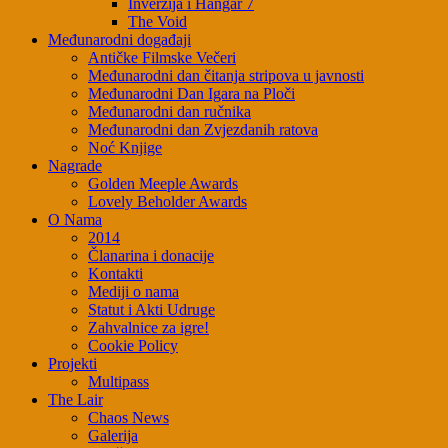
Inverzija i Hangar 7
The Void
Međunarodni događaji
Antičke Filmske Večeri
Međunarodni dan čitanja stripova u javnosti
Međunarodni Dan Igara na Ploči
Međunarodni dan ručnika
Međunarodni dan Zvjezdanih ratova
Noć Knjige
Nagrade
Golden Meeple Awards
Lovely Beholder Awards
O Nama
2014
Članarina i donacije
Kontakti
Mediji o nama
Statut i Akti Udruge
Zahvalnice za igre!
Cookie Policy
Projekti
Multipass
The Lair
Chaos News
Galerija