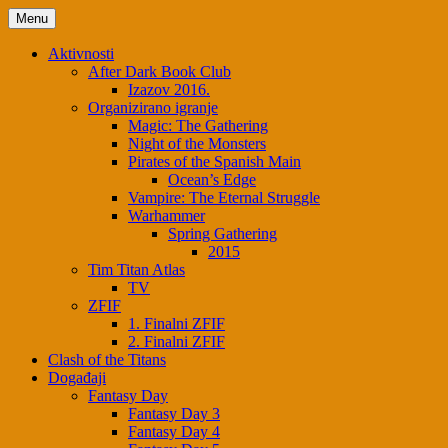
Skip
Menu
to
content
Aktivnosti
After Dark Book Club
Izazov 2016.
Organizirano igranje
Magic: The Gathering
Night of the Monsters
Pirates of the Spanish Main
Ocean’s Edge
Vampire: The Eternal Struggle
Warhammer
Spring Gathering
2015
Tim Titan Atlas
TV
ZFIF
1. Finalni ZFIF
2. Finalni ZFIF
Clash of the Titans
Događaji
Fantasy Day
Fantasy Day 3
Fantasy Day 4