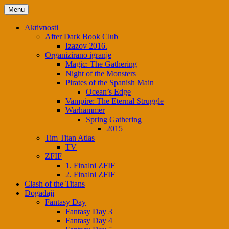
Menu
Aktivnosti
After Dark Book Club
Izazov 2016.
Organizirano igranje
Magic: The Gathering
Night of the Monsters
Pirates of the Spanish Main
Ocean’s Edge
Vampire: The Eternal Struggle
Warhammer
Spring Gathering
2015
Tim Titan Atlas
TV
ZFIF
1. Finalni ZFIF
2. Finalni ZFIF
Clash of the Titans
Događaji
Fantasy Day
Fantasy Day 3
Fantasy Day 4