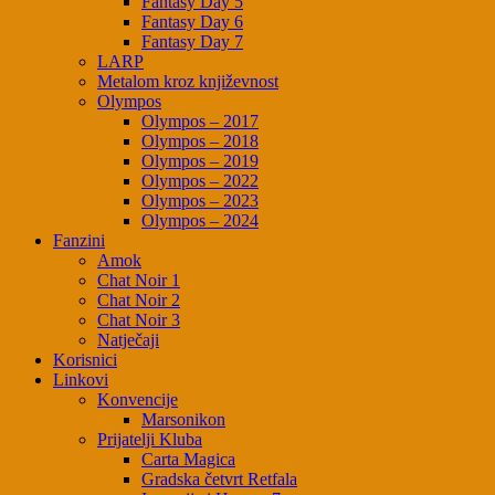
Fantasy Day 5
Fantasy Day 6
Fantasy Day 7
LARP
Metalom kroz književnost
Olympos
Olympos – 2017
Olympos – 2018
Olympos – 2019
Olympos – 2022
Olympos – 2023
Olympos – 2024
Fanzini
Amok
Chat Noir 1
Chat Noir 2
Chat Noir 3
Natječaji
Korisnici
Linkovi
Konvencije
Marsonikon
Prijatelji Kluba
Carta Magica
Gradska četvrt Retfala