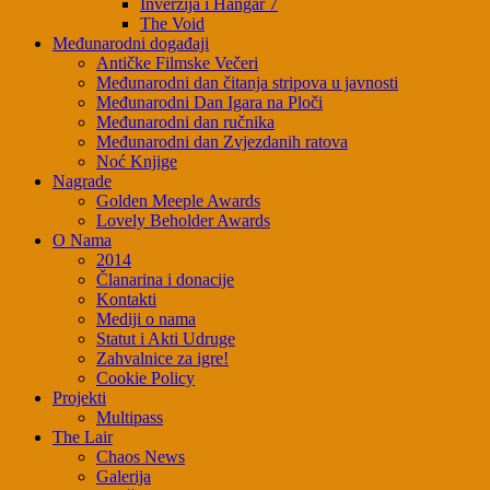
Inverzija i Hangar 7
The Void
Međunarodni događaji
Antičke Filmske Večeri
Međunarodni dan čitanja stripova u javnosti
Međunarodni Dan Igara na Ploči
Međunarodni dan ručnika
Međunarodni dan Zvjezdanih ratova
Noć Knjige
Nagrade
Golden Meeple Awards
Lovely Beholder Awards
O Nama
2014
Članarina i donacije
Kontakti
Mediji o nama
Statut i Akti Udruge
Zahvalnice za igre!
Cookie Policy
Projekti
Multipass
The Lair
Chaos News
Galerija