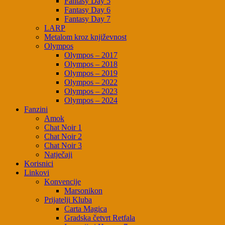
Fantasy Day 5
Fantasy Day 6
Fantasy Day 7
LARP
Metalom kroz književnost
Olympos
Olympos – 2017
Olympos – 2018
Olympos – 2019
Olympos – 2022
Olympos – 2023
Olympos – 2024
Fanzini
Amok
Chat Noir 1
Chat Noir 2
Chat Noir 3
Natječaji
Korisnici
Linkovi
Konvencije
Marsonikon
Prijatelji Kluba
Carta Magica
Gradska četvrt Retfala