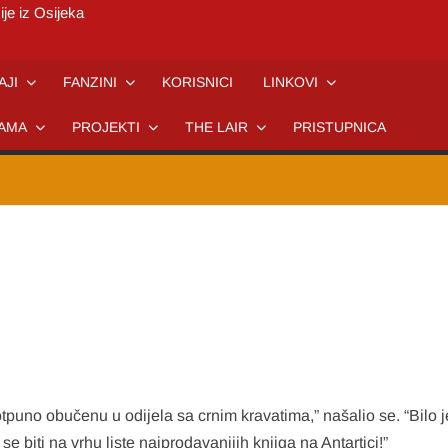
ije iz Osijeka
AJI
FANZINI
KORISNICI
LINKOVI
AMA
PROJEKTI
THE LAIR
PRISTUPNICA
tpuno obučenu u odijela sa crnim kravatima,” našalio se. “Bilo je
e biti na vrhu liste najprodavanijih knjiga na Antartici!”