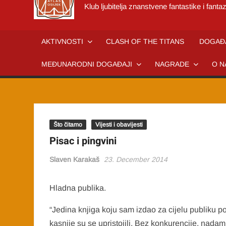
Klub ljubitelja znanstvene fantastike i fantaz
AKTIVNOSTI
CLASH OF THE TITANS
DOGAĐ
MEĐUNARODNI DOGAĐAJI
NAGRADE
O N
Što čitamo
Vijesti i obavijesti
Pisac i pingvini
Slaven Karakaš
23. December 2014
Hladna publika.
“Jedina knjiga koju sam izdao za cijelu publiku po
kasnije su se upristojili. Bez konkurencije, nadam s