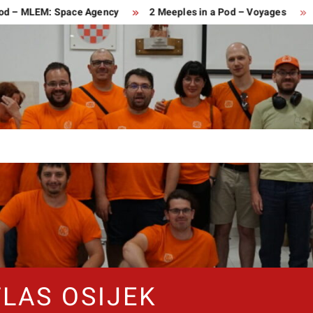
d – MLEM: Space Agency
2 Meeples in a Pod – Voyages
2
TLAS OSIJEK