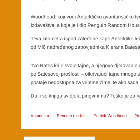
Woodhead, koji vodi Antarktičku avanturističku tvr
Izdavaštva, a koja je i dio Penguin Random Housea
“Dva kilometra ispod zaleđene kape Antarktike le
od MI6 nadređenog zapovjednika Kierana Batesa d
“No Bates krije svoje tajne, a njegovo djelovanj
po Batesovoj prošlosti – otkrivajući tajne mnogo 
postaje nedostupna za vrijeme zime, te ako sada 
Da li se knjiga svidjela pingvinima? Teško je za r
Antarktika
Beneath the Ice
Patrick Woodhead
Pin