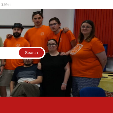
 Meeples in a Pod – 3 Ring Circus
2 Meeples in a Pod – Calic