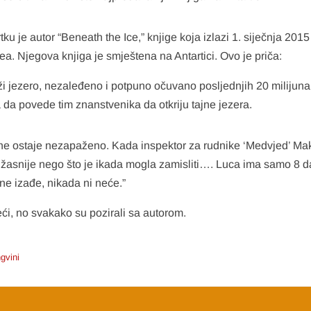
tku je autor “Beneath the Ice,” knjige koja izlazi 1. siječnja 20
. Njegova knjiga je smještena na Antartici. Ovo je priča:
ži jezero, nezaleđeno i potpuno očuvano posljednjih 20 milijun
a povede tim znanstvenika da otkriju tajne jezera.
e ne ostaje nezapaženo. Kada inspektor za rudnike ‘Medvjed’ Ma
užasnije nego što je ikada mogla zamisliti…. Luca ima samo 8 d
ne izađe, nikada ni neće.”
eći, no svakako su pozirali sa autorom.
gvini