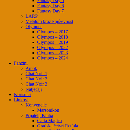
Fantasy Day 5
Fantasy Day 6
Fantasy Day 7
LARP
Metalom kroz književnost
Olympos
Olympos – 2017
Olympos – 2018
Olympos – 2019
Olympos – 2022
Olympos – 2023
Olympos – 2024
Fanzini
Amok
Chat Noir 1
Chat Noir 2
Chat Noir 3
Natječaji
Korisnici
Linkovi
Konvencije
Marsonikon
Prijatelji Kluba
Carta Magica
Gradska četvrt Retfala