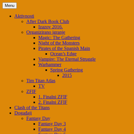
Menu
Aktivnosti
After Dark Book Club
Izazov 2016.
Organizirano igranje
Magic: The Gathering
Night of the Monsters
Pirates of the Spanish Main
Ocean’s Edge
Vampire: The Eternal Struggle
Warhammer
Spring Gathering
2015
Tim Titan Atlas
TV
ZFIF
1. Finalni ZFIF
2. Finalni ZFIF
Clash of the Titans
Događaji
Fantasy Day
Fantasy Day 3
Fantasy Day 4