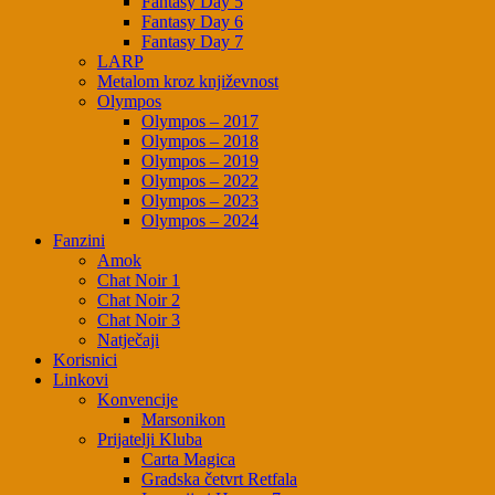
Fantasy Day 5
Fantasy Day 6
Fantasy Day 7
LARP
Metalom kroz književnost
Olympos
Olympos – 2017
Olympos – 2018
Olympos – 2019
Olympos – 2022
Olympos – 2023
Olympos – 2024
Fanzini
Amok
Chat Noir 1
Chat Noir 2
Chat Noir 3
Natječaji
Korisnici
Linkovi
Konvencije
Marsonikon
Prijatelji Kluba
Carta Magica
Gradska četvrt Retfala