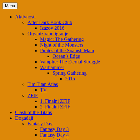
Skip
Menu
to
content
Aktivnosti
After Dark Book Club
Izazov 2016.
Organizirano igranje
Magic: The Gathering
Night of the Monsters
Pirates of the Spanish Main
Ocean’s Edge
Vampire: The Eternal Struggle
Warhammer
Spring Gathering
2015
Tim Titan Atlas
TV
ZFIF
1. Finalni ZFIF
2. Finalni ZFIF
Clash of the Titans
Događaji
Fantasy Day
Fantasy Day 3
Fantasy Day 4