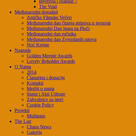
Inverzija i Hangar 7
The Void
Međunarodni događaji
Antičke Filmske Večeri
Međunarodni dan čitanja stripova u javnosti
Međunarodni Dan Igara na Ploči
Međunarodni dan ručnika
Međunarodni dan Zvjezdanih ratova
Noć Knjige
Nagrade
Golden Meeple Awards
Lovely Beholder Awards
O Nama
2014
Članarina i donacije
Kontakti
Mediji o nama
Statut i Akti Udruge
Zahvalnice za igre!
Cookie Policy
Projekti
Multipass
The Lair
Chaos News
Galerija