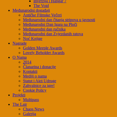
Inverzija i Hangar 7
The Void
Međunarodni događaji
Antičke Filmske Večeri
Međunarodni dan čitanja stripova u javnosti
Međunarodni Dan Igara na Ploči
Međunarodni dan ručnika
Međunarodni dan Zvjezdanih ratova
Noć Knjige
Nagrade
Golden Meeple Awards
Lovely Beholder Awards
O Nama
2014
Članarina i donacije
Kontakti
Mediji o nama
Statut i Akti Udruge
Zahvalnice za igre!
Cookie Policy
Projekti
Multipass
The Lair
Chaos News
Galerija