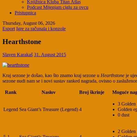
Knjižnica Kluba Titan Atlas
Podcast Mijenjam ciglu za ovcu
Pristupnica
Thursday, August 06, 2026
Esport
Igre za računala i konzole
Hearthstone
Slaven Karakaš
31. August 2015
Kraj sezone je došao, kao što znamo kraj sezone u
Hearthstone
je uje
sezone nudi nam se i novi sustav ranked nagrada, ovisno o zasluženo
Rank
Naslov
Broj škrinje
Moguće na
3 Golden
Legend
Sea Giant’s Treasure (Legend)
4
Golden ep
0 dust
2 Golden
5-1
Sea Giant’s Treasure
4
Golden ep