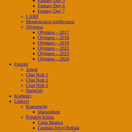
Fantasy Day 5
Fantasy Day 6
Fantasy Day 7
LARP
Metalom kroz književnost
Olympos
Olympos – 2017
Olympos – 2018
Olympos – 2019
Olympos – 2022
Olympos – 2023
Olympos – 2024
Fanzini
Amok
Chat Noir 1
Chat Noir 2
Chat Noir 3
Natječaji
Korisnici
Linkovi
Konvencije
Marsonikon
Prijatelji Kluba
Carta Magica
Gradska četvrt Retfala