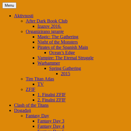
Menu
Aktivnosti
After Dark Book Club
Izazov 2016.
Organizirano igranje
Magic: The Gathering
Night of the Monsters
Pirates of the Spanish Main
Ocean’s Edge
Vampire: The Eternal Struggle
Warhammer
Spring Gathering
2015
Tim Titan Atlas
TV
ZFIF
1. Finalni ZFIF
2. Finalni ZFIF
Clash of the Titans
Događaji
Fantasy Day
Fantasy Day 3
Fantasy Day 4