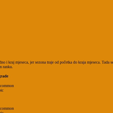
dno i kraj mjeseca, jer sezona traje od početka do kraja mjeseca. Tada
m ranku.
grade
 common
ic
 common
ic