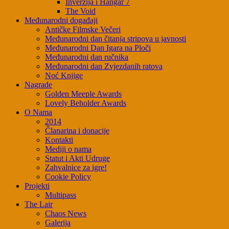
Inverzija i Hangar 7
The Void
Međunarodni događaji
Antičke Filmske Večeri
Međunarodni dan čitanja stripova u javnosti
Međunarodni Dan Igara na Ploči
Međunarodni dan ručnika
Međunarodni dan Zvjezdanih ratova
Noć Knjige
Nagrade
Golden Meeple Awards
Lovely Beholder Awards
O Nama
2014
Članarina i donacije
Kontakti
Mediji o nama
Statut i Akti Udruge
Zahvalnice za igre!
Cookie Policy
Projekti
Multipass
The Lair
Chaos News
Galerija