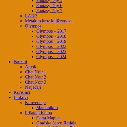
Fantasy Day 5
Fantasy Day 6
Fantasy Day 7
LARP
Metalom kroz književnost
Olympos
Olympos – 2017
Olympos – 2018
Olympos – 2019
Olympos – 2022
Olympos – 2023
Olympos – 2024
Fanzini
Amok
Chat Noir 1
Chat Noir 2
Chat Noir 3
Natječaji
Korisnici
Linkovi
Konvencije
Marsonikon
Prijatelji Kluba
Carta Magica
Gradska četvrt Retfala