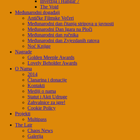
Inverzija i Hangar 7
The Void
Međunarodni događaji
Antičke Filmske Večeri
Međunarodni dan čitanja stripova u javnosti
Međunarodni Dan Igara na Ploči
Međunarodni dan ručnika
Međunarodni dan Zvjezdanih ratova
Noć Knjige
Nagrade
Golden Meeple Awards
Lovely Beholder Awards
O Nama
2014
Članarina i donacije
Kontakti
Mediji o nama
Statut i Akti Udruge
Zahvalnice za igre!
Cookie Policy
Projekti
Multipass
The Lair
Chaos News
Galerija