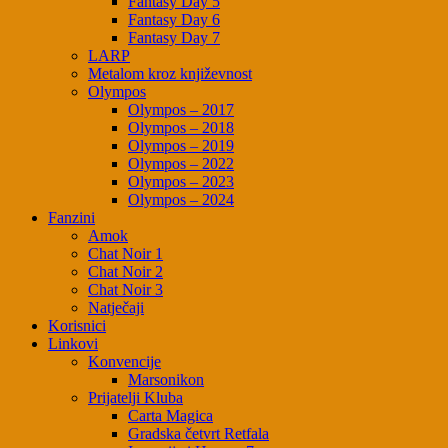
Fantasy Day 5
Fantasy Day 6
Fantasy Day 7
LARP
Metalom kroz književnost
Olympos
Olympos – 2017
Olympos – 2018
Olympos – 2019
Olympos – 2022
Olympos – 2023
Olympos – 2024
Fanzini
Amok
Chat Noir 1
Chat Noir 2
Chat Noir 3
Natječaji
Korisnici
Linkovi
Konvencije
Marsonikon
Prijatelji Kluba
Carta Magica
Gradska četvrt Retfala