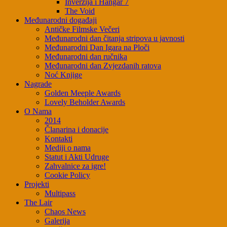
Inverzija i Hangar 7
The Void
Međunarodni događaji
Antičke Filmske Večeri
Međunarodni dan čitanja stripova u javnosti
Međunarodni Dan Igara na Ploči
Međunarodni dan ručnika
Međunarodni dan Zvjezdanih ratova
Noć Knjige
Nagrade
Golden Meeple Awards
Lovely Beholder Awards
O Nama
2014
Članarina i donacije
Kontakti
Mediji o nama
Statut i Akti Udruge
Zahvalnice za igre!
Cookie Policy
Projekti
Multipass
The Lair
Chaos News
Galerija