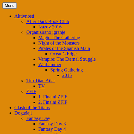
Menu
Aktivnosti
After Dark Book Club
Izazov 2016.
Organizirano igranje
Magic: The Gathering
Night of the Monsters
Pirates of the Spanish Main
Ocean’s Edge
Vampire: The Eternal Struggle
Warhammer
Spring Gathering
2015
Tim Titan Atlas
TV
ZFIF
1. Finalni ZFIF
2. Finalni ZFIF
Clash of the Titans
Događaji
Fantasy Day
Fantasy Day 3
Fantasy Day 4