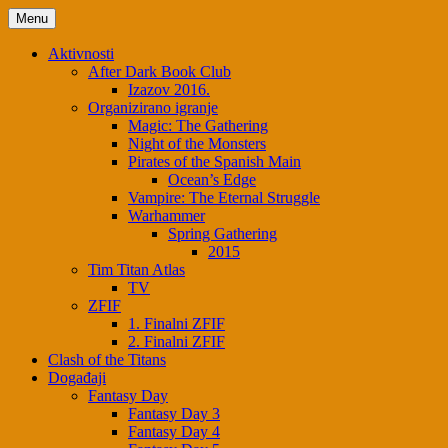
Skip
Menu
to
content
Aktivnosti
After Dark Book Club
Izazov 2016.
Organizirano igranje
Magic: The Gathering
Night of the Monsters
Pirates of the Spanish Main
Ocean’s Edge
Vampire: The Eternal Struggle
Warhammer
Spring Gathering
2015
Tim Titan Atlas
TV
ZFIF
1. Finalni ZFIF
2. Finalni ZFIF
Clash of the Titans
Događaji
Fantasy Day
Fantasy Day 3
Fantasy Day 4