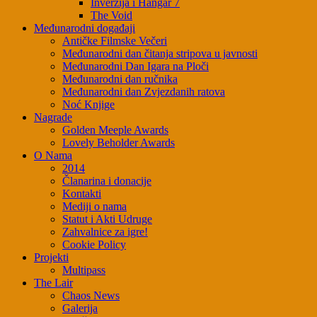
Inverzija i Hangar 7
The Void
Međunarodni događaji
Antičke Filmske Večeri
Međunarodni dan čitanja stripova u javnosti
Međunarodni Dan Igara na Ploči
Međunarodni dan ručnika
Međunarodni dan Zvjezdanih ratova
Noć Knjige
Nagrade
Golden Meeple Awards
Lovely Beholder Awards
O Nama
2014
Članarina i donacije
Kontakti
Mediji o nama
Statut i Akti Udruge
Zahvalnice za igre!
Cookie Policy
Projekti
Multipass
The Lair
Chaos News
Galerija