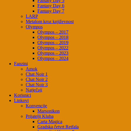
Fantasy Day 5
Fantasy Day 6
Fantasy Day 7
LARP
Metalom kroz književnost
Olympos
Olympos – 2017
Olympos – 2018
Olympos – 2019
Olympos – 2022
Olympos – 2023
Olympos – 2024
Fanzini
Amok
Chat Noir 1
Chat Noir 2
Chat Noir 3
Natječaji
Korisnici
Linkovi
Konvencije
Marsonikon
Prijatelji Kluba
Carta Magica
Gradska četvrt Retfala