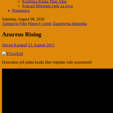
Knjižnica Kluba Titan Atlas
Podcast Mijenjam ciglu za ovcu
Pristupnica
Saturday, August 08, 2026
Animacija
Film
Filmovi i serije
Znanstvena fantastika
Azureus Rising
Slaven Karakaš
23. August 2015
Donosimo još jedna kratki film vrijedan vaše pozornosti!