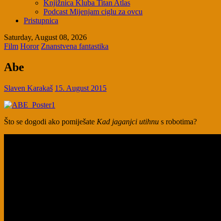
Knjižnica Kluba Titan Atlas
Podcast Mijenjam ciglu za ovcu
Pristupnica
Saturday, August 08, 2026
Film
Horor
Znanstvena fantastika
Abe
Slaven Karakaš
15. August 2015
Što se dogodi ako pomiješate
Kad jaganjci utihnu
s robotima?