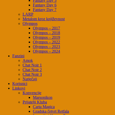
Fantasy Day 5
Fantasy Day 6
Fantasy Day 7
LARP
Metalom kroz književnost
Olympos
Olympos – 2017
Olympos – 2018
Olympos – 2019
Olympos – 2022
Olympos – 2023
Olympos – 2024
Fanzini
Amok
Chat Noir 1
Chat Noir 2
Chat Noir 3
Natječaji
Korisnici
Linkovi
Konvencije
Marsonikon
Prijatelji Kluba
Carta Magica
Gradska četvrt Retfala