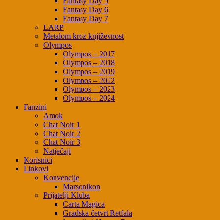
Fantasy Day 5
Fantasy Day 6
Fantasy Day 7
LARP
Metalom kroz književnost
Olympos
Olympos – 2017
Olympos – 2018
Olympos – 2019
Olympos – 2022
Olympos – 2023
Olympos – 2024
Fanzini
Amok
Chat Noir 1
Chat Noir 2
Chat Noir 3
Natječaji
Korisnici
Linkovi
Konvencije
Marsonikon
Prijatelji Kluba
Carta Magica
Gradska četvrt Retfala