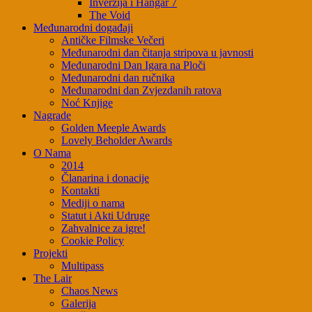
Inverzija i Hangar 7
The Void
Međunarodni događaji
Antičke Filmske Večeri
Međunarodni dan čitanja stripova u javnosti
Međunarodni Dan Igara na Ploči
Međunarodni dan ručnika
Međunarodni dan Zvjezdanih ratova
Noć Knjige
Nagrade
Golden Meeple Awards
Lovely Beholder Awards
O Nama
2014
Članarina i donacije
Kontakti
Mediji o nama
Statut i Akti Udruge
Zahvalnice za igre!
Cookie Policy
Projekti
Multipass
The Lair
Chaos News
Galerija