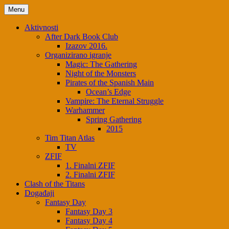
Skip
Menu
to
content
Aktivnosti
After Dark Book Club
Izazov 2016.
Organizirano igranje
Magic: The Gathering
Night of the Monsters
Pirates of the Spanish Main
Ocean’s Edge
Vampire: The Eternal Struggle
Warhammer
Spring Gathering
2015
Tim Titan Atlas
TV
ZFIF
1. Finalni ZFIF
2. Finalni ZFIF
Clash of the Titans
Događaji
Fantasy Day
Fantasy Day 3
Fantasy Day 4