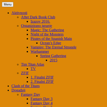
Menu
Aktivnosti
After Dark Book Club
Izazov 2016.
Organizirano igranje
Magic: The Gathering
Night of the Monsters
Pirates of the Spanish Main
Ocean’s Edge
Vampire: The Eternal Struggle
Warhammer
Spring Gathering
2015
Tim Titan Atlas
TV
ZFIF
1. Finalni ZFIF
2. Finalni ZFIF
Clash of the Titans
Događaji
Fantasy Day
Fantasy Day 3
Fantasy Day 4