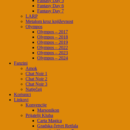
Fantasy Day 5
Fantasy Day 6
Fantasy Day 7
LARP
Metalom kroz književnost
Olympos
Olympos – 2017
Olympos – 2018
Olympos – 2019
Olympos – 2022
Olympos – 2023
Olympos – 2024
Fanzini
Amok
Chat Noir 1
Chat Noir 2
Chat Noir 3
Natječaji
Korisnici
Linkovi
Konvencije
Marsonikon
Prijatelji Kluba
Carta Magica
Gradska četvrt Retfala