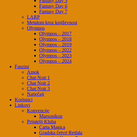
Fantasy Day 5
Fantasy Day 6
Fantasy Day 7
LARP
Metalom kroz književnost
Olympos
Olympos – 2017
Olympos – 2018
Olympos – 2019
Olympos – 2022
Olympos – 2023
Olympos – 2024
Fanzini
Amok
Chat Noir 1
Chat Noir 2
Chat Noir 3
Natječaji
Korisnici
Linkovi
Konvencije
Marsonikon
Prijatelji Kluba
Carta Magica
Gradska četvrt Retfala