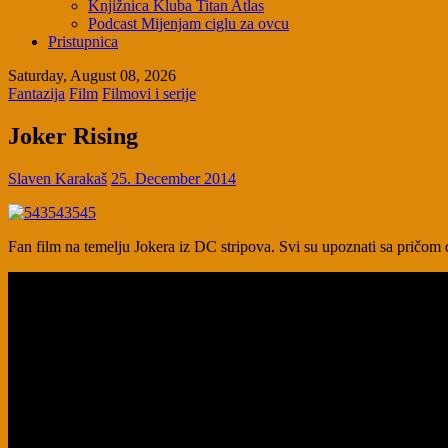
Knjižnica Kluba Titan Atlas
Podcast Mijenjam ciglu za ovcu
Pristupnica
Saturday, August 08, 2026
Fantazija
Film
Filmovi i serije
Joker Rising
Slaven Karakaš
25. December 2014
Fan film na temelju Jokera iz DC stripova. Svi su upoznati sa pričom