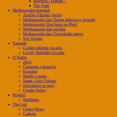
Inverzija i Hangar 7
The Void
Međunarodni događaji
Antičke Filmske Večeri
Međunarodni dan čitanja stripova u javnosti
Međunarodni Dan Igara na Ploči
Međunarodni dan ručnika
Međunarodni dan Zvjezdanih ratova
Noć Knjige
Nagrade
Golden Meeple Awards
Lovely Beholder Awards
O Nama
2014
Članarina i donacije
Kontakti
Mediji o nama
Statut i Akti Udruge
Zahvalnice za igre!
Cookie Policy
Projekti
Multipass
The Lair
Chaos News
Galerija