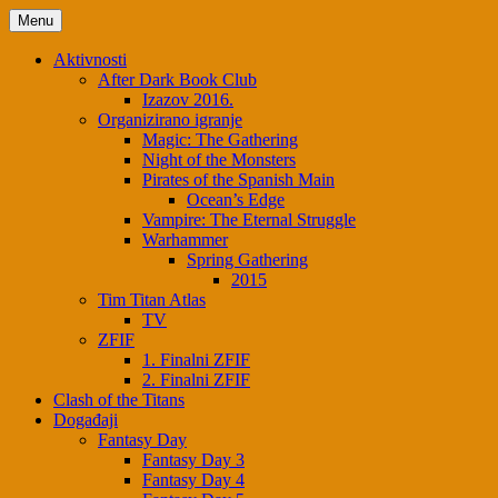
Menu
Aktivnosti
After Dark Book Club
Izazov 2016.
Organizirano igranje
Magic: The Gathering
Night of the Monsters
Pirates of the Spanish Main
Ocean’s Edge
Vampire: The Eternal Struggle
Warhammer
Spring Gathering
2015
Tim Titan Atlas
TV
ZFIF
1. Finalni ZFIF
2. Finalni ZFIF
Clash of the Titans
Događaji
Fantasy Day
Fantasy Day 3
Fantasy Day 4