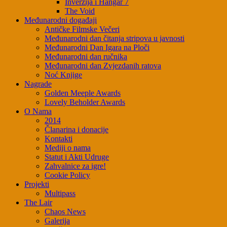
Inverzija i Hangar 7
The Void
Međunarodni događaji
Antičke Filmske Večeri
Međunarodni dan čitanja stripova u javnosti
Međunarodni Dan Igara na Ploči
Međunarodni dan ručnika
Međunarodni dan Zvjezdanih ratova
Noć Knjige
Nagrade
Golden Meeple Awards
Lovely Beholder Awards
O Nama
2014
Članarina i donacije
Kontakti
Mediji o nama
Statut i Akti Udruge
Zahvalnice za igre!
Cookie Policy
Projekti
Multipass
The Lair
Chaos News
Galerija