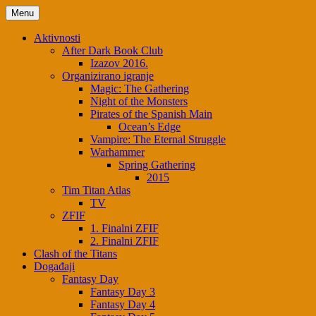
Skip
Menu
to
content
Aktivnosti
After Dark Book Club
Izazov 2016.
Organizirano igranje
Magic: The Gathering
Night of the Monsters
Pirates of the Spanish Main
Ocean’s Edge
Vampire: The Eternal Struggle
Warhammer
Spring Gathering
2015
Tim Titan Atlas
TV
ZFIF
1. Finalni ZFIF
2. Finalni ZFIF
Clash of the Titans
Događaji
Fantasy Day
Fantasy Day 3
Fantasy Day 4