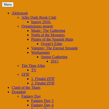
Menu
Aktivnosti
After Dark Book Club
Izazov 2016.
Organizirano igranje
Magic: The Gathering
Night of the Monsters
Pirates of the Spanish Main
Ocean’s Edge
Vampire: The Eternal Struggle
Warhammer
Spring Gathering
2015
Tim Titan Atlas
TV
ZFIF
1. Finalni ZFIF
2. Finalni ZFIF
Clash of the Titans
Događaji
Fantasy Day
Fantasy Day 3
Fantasy Day 4