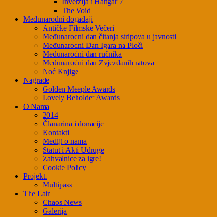
Inverzija i Hangar 7
The Void
Međunarodni događaji
Antičke Filmske Večeri
Međunarodni dan čitanja stripova u javnosti
Međunarodni Dan Igara na Ploči
Međunarodni dan ručnika
Međunarodni dan Zvjezdanih ratova
Noć Knjige
Nagrade
Golden Meeple Awards
Lovely Beholder Awards
O Nama
2014
Članarina i donacije
Kontakti
Mediji o nama
Statut i Akti Udruge
Zahvalnice za igre!
Cookie Policy
Projekti
Multipass
The Lair
Chaos News
Galerija