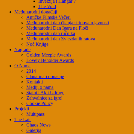
Inverzija i Hangar 7
The Void
Međunarodni događaji
Antičke Filmske Večeri
Međunarodni dan čitanja stripova u javnosti
Međunarodni Dan Igara na Ploči
Međunarodni dan ručnika
Međunarodni dan Zvjezdanih ratova
Noć Knjige
Nagrade
Golden Meeple Awards
Lovely Beholder Awards
O Nama
2014
Članarina i donacije
Kontakti
Mediji o nama
Statut i Akti Udruge
Zahvalnice za igre!
Cookie Policy
Projekti
Multipass
The Lair
Chaos News
Galerija