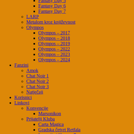
Fantasy Day 5
Fantasy Day 6
Fantasy Day 7
LARP
Metalom kroz književnost
Olympos
Olympos – 2017
Olympos – 2018
Olympos – 2019
Olympos – 2022
Olympos – 2023
Olympos – 2024
Fanzini
Amok
Chat Noir 1
Chat Noir 2
Chat Noir 3
Natječaji
Korisnici
Linkovi
Konvencije
Marsonikon
Prijatelji Kluba
Carta Magica
Gradska četvrt Retfala