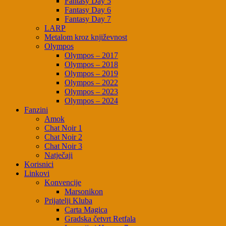
Fantasy Day 5
Fantasy Day 6
Fantasy Day 7
LARP
Metalom kroz književnost
Olympos
Olympos – 2017
Olympos – 2018
Olympos – 2019
Olympos – 2022
Olympos – 2023
Olympos – 2024
Fanzini
Amok
Chat Noir 1
Chat Noir 2
Chat Noir 3
Natječaji
Korisnici
Linkovi
Konvencije
Marsonikon
Prijatelji Kluba
Carta Magica
Gradska četvrt Retfala