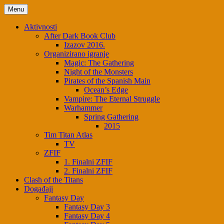
Skip
Menu
to
content
Aktivnosti
After Dark Book Club
Izazov 2016.
Organizirano igranje
Magic: The Gathering
Night of the Monsters
Pirates of the Spanish Main
Ocean’s Edge
Vampire: The Eternal Struggle
Warhammer
Spring Gathering
2015
Tim Titan Atlas
TV
ZFIF
1. Finalni ZFIF
2. Finalni ZFIF
Clash of the Titans
Događaji
Fantasy Day
Fantasy Day 3
Fantasy Day 4