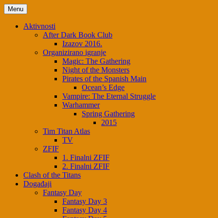
Skip
Menu
to
content
Aktivnosti
After Dark Book Club
Izazov 2016.
Organizirano igranje
Magic: The Gathering
Night of the Monsters
Pirates of the Spanish Main
Ocean’s Edge
Vampire: The Eternal Struggle
Warhammer
Spring Gathering
2015
Tim Titan Atlas
TV
ZFIF
1. Finalni ZFIF
2. Finalni ZFIF
Clash of the Titans
Događaji
Fantasy Day
Fantasy Day 3
Fantasy Day 4