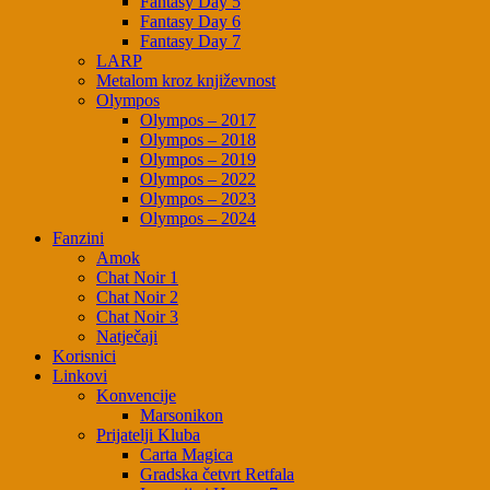
Fantasy Day 5
Fantasy Day 6
Fantasy Day 7
LARP
Metalom kroz književnost
Olympos
Olympos – 2017
Olympos – 2018
Olympos – 2019
Olympos – 2022
Olympos – 2023
Olympos – 2024
Fanzini
Amok
Chat Noir 1
Chat Noir 2
Chat Noir 3
Natječaji
Korisnici
Linkovi
Konvencije
Marsonikon
Prijatelji Kluba
Carta Magica
Gradska četvrt Retfala