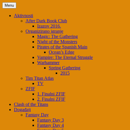
Menu
Aktivnosti
After Dark Book Club
Izazov 2016.
Organizirano igranje
Magic: The Gathering
Night of the Monsters
Pirates of the Spanish Main
Ocean’s Edge
Vampire: The Eternal Struggle
Warhammer
Spring Gathering
2015
Tim Titan Atlas
TV
ZFIF
1. Finalni ZFIF
2. Finalni ZFIF
Clash of the Titans
Događaji
Fantasy Day
Fantasy Day 3
Fantasy Day 4