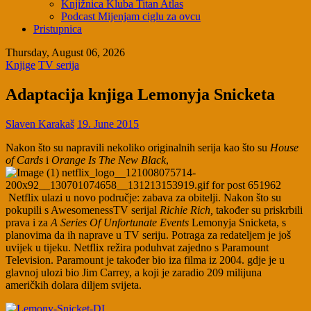
Knjižnica Kluba Titan Atlas
Podcast Mijenjam ciglu za ovcu
Pristupnica
Thursday, August 06, 2026
Knjige
TV serija
Adaptacija knjiga Lemonyja Snicketa
Slaven Karakaš
19. June 2015
Nakon što su napravili nekoliko originalnih serija kao što su
House
of Cards
i
Orange Is The New Black
,
Netflix ulazi u novo područje: zabava za obitelji. Nakon što su
pokupili s AwesomenessTV serijal
Richie Rich,
također su priskrbili
prava i za
A Series Of Unfortunate Events
Lemonyja Snicketa, s
planovima da ih naprave u TV seriju. Potraga za redateljem je još
uvijek u tijeku. Netflix režira poduhvat zajedno s Paramount
Television. Paramount je također bio iza filma iz 2004. gdje je u
glavnoj ulozi bio Jim Carrey, a koji je zaradio 209 milijuna
američkih dolara diljem svijeta.