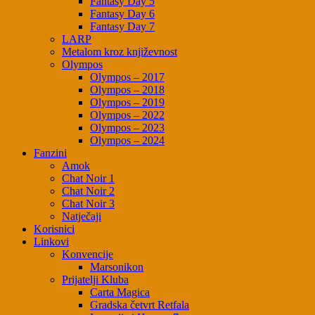
Fantasy Day 5
Fantasy Day 6
Fantasy Day 7
LARP
Metalom kroz književnost
Olympos
Olympos – 2017
Olympos – 2018
Olympos – 2019
Olympos – 2022
Olympos – 2023
Olympos – 2024
Fanzini
Amok
Chat Noir 1
Chat Noir 2
Chat Noir 3
Natječaji
Korisnici
Linkovi
Konvencije
Marsonikon
Prijatelji Kluba
Carta Magica
Gradska četvrt Retfala