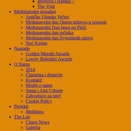
Inverzija i Hangar 7
The Void
Međunarodni događaji
Antičke Filmske Večeri
Međunarodni dan čitanja stripova u javnosti
Međunarodni Dan Igara na Ploči
Međunarodni dan ručnika
Međunarodni dan Zvjezdanih ratova
Noć Knjige
Nagrade
Golden Meeple Awards
Lovely Beholder Awards
O Nama
2014
Članarina i donacije
Kontakti
Mediji o nama
Statut i Akti Udruge
Zahvalnice za igre!
Cookie Policy
Projekti
Multipass
The Lair
Chaos News
Galerija