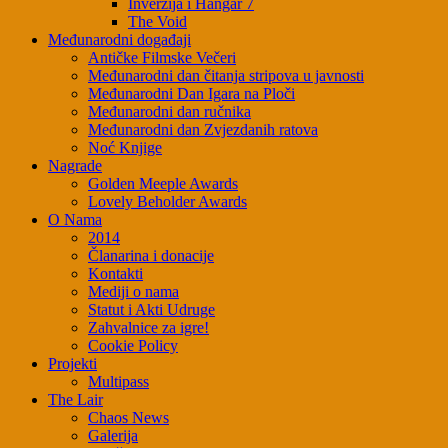
Inverzija i Hangar 7
The Void
Međunarodni događaji
Antičke Filmske Večeri
Međunarodni dan čitanja stripova u javnosti
Međunarodni Dan Igara na Ploči
Međunarodni dan ručnika
Međunarodni dan Zvjezdanih ratova
Noć Knjige
Nagrade
Golden Meeple Awards
Lovely Beholder Awards
O Nama
2014
Članarina i donacije
Kontakti
Mediji o nama
Statut i Akti Udruge
Zahvalnice za igre!
Cookie Policy
Projekti
Multipass
The Lair
Chaos News
Galerija