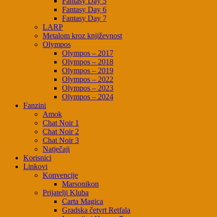
Fantasy Day 5
Fantasy Day 6
Fantasy Day 7
LARP
Metalom kroz književnost
Olympos
Olympos – 2017
Olympos – 2018
Olympos – 2019
Olympos – 2022
Olympos – 2023
Olympos – 2024
Fanzini
Amok
Chat Noir 1
Chat Noir 2
Chat Noir 3
Natječaji
Korisnici
Linkovi
Konvencije
Marsonikon
Prijatelji Kluba
Carta Magica
Gradska četvrt Retfala