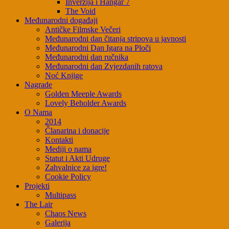
Inverzija i Hangar 7
The Void
Međunarodni događaji
Antičke Filmske Večeri
Međunarodni dan čitanja stripova u javnosti
Međunarodni Dan Igara na Ploči
Međunarodni dan ručnika
Međunarodni dan Zvjezdanih ratova
Noć Knjige
Nagrade
Golden Meeple Awards
Lovely Beholder Awards
O Nama
2014
Članarina i donacije
Kontakti
Mediji o nama
Statut i Akti Udruge
Zahvalnice za igre!
Cookie Policy
Projekti
Multipass
The Lair
Chaos News
Galerija