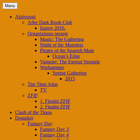
Skip
Menu
to
content
Aktivnosti
After Dark Book Club
Izazov 2016.
Organizirano igranje
Magic: The Gathering
Night of the Monsters
Pirates of the Spanish Main
Ocean’s Edge
Vampire: The Eternal Struggle
Warhammer
Spring Gathering
2015
Tim Titan Atlas
TV
ZFIF
1. Finalni ZFIF
2. Finalni ZFIF
Clash of the Titans
Događaji
Fantasy Day
Fantasy Day 3
Fantasy Day 4