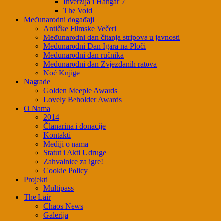
Inverzija i Hangar 7
The Void
Međunarodni događaji
Antičke Filmske Večeri
Međunarodni dan čitanja stripova u javnosti
Međunarodni Dan Igara na Ploči
Međunarodni dan ručnika
Međunarodni dan Zvjezdanih ratova
Noć Knjige
Nagrade
Golden Meeple Awards
Lovely Beholder Awards
O Nama
2014
Članarina i donacije
Kontakti
Mediji o nama
Statut i Akti Udruge
Zahvalnice za igre!
Cookie Policy
Projekti
Multipass
The Lair
Chaos News
Galerija