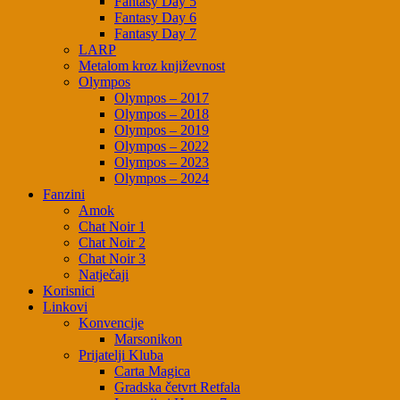
Fantasy Day 5
Fantasy Day 6
Fantasy Day 7
LARP
Metalom kroz književnost
Olympos
Olympos – 2017
Olympos – 2018
Olympos – 2019
Olympos – 2022
Olympos – 2023
Olympos – 2024
Fanzini
Amok
Chat Noir 1
Chat Noir 2
Chat Noir 3
Natječaji
Korisnici
Linkovi
Konvencije
Marsonikon
Prijatelji Kluba
Carta Magica
Gradska četvrt Retfala