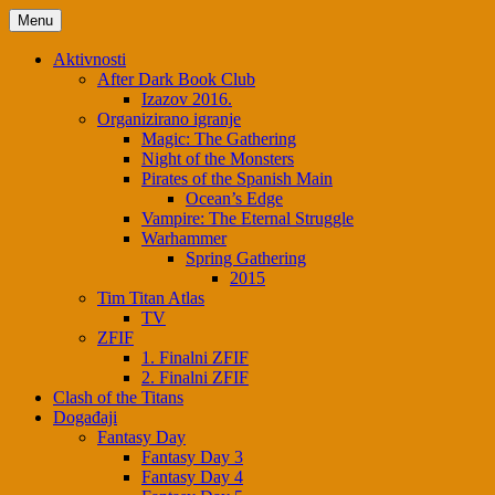
Menu
Aktivnosti
After Dark Book Club
Izazov 2016.
Organizirano igranje
Magic: The Gathering
Night of the Monsters
Pirates of the Spanish Main
Ocean’s Edge
Vampire: The Eternal Struggle
Warhammer
Spring Gathering
2015
Tim Titan Atlas
TV
ZFIF
1. Finalni ZFIF
2. Finalni ZFIF
Clash of the Titans
Događaji
Fantasy Day
Fantasy Day 3
Fantasy Day 4