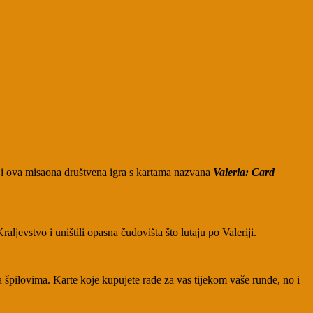
je i ova misaona društvena igra s kartama nazvana
Valeria: Card
raljevstvo i uništili opasna čudovišta što lutaju po Valeriji.
 sa špilovima. Karte koje kupujete rade za vas tijekom vaše runde, no i