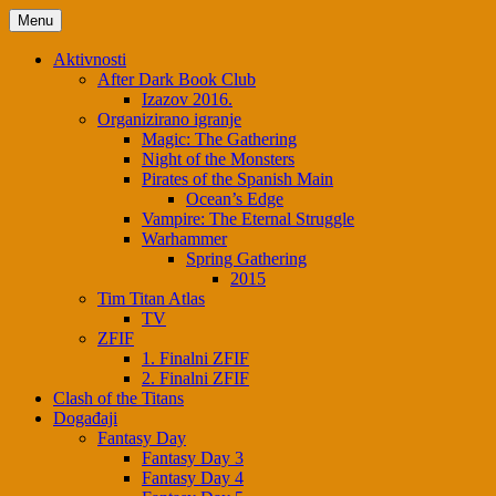
Menu
Aktivnosti
After Dark Book Club
Izazov 2016.
Organizirano igranje
Magic: The Gathering
Night of the Monsters
Pirates of the Spanish Main
Ocean’s Edge
Vampire: The Eternal Struggle
Warhammer
Spring Gathering
2015
Tim Titan Atlas
TV
ZFIF
1. Finalni ZFIF
2. Finalni ZFIF
Clash of the Titans
Događaji
Fantasy Day
Fantasy Day 3
Fantasy Day 4