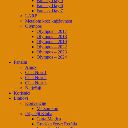
Fantasy Day 5
Fantasy Day 6
Fantasy Day 7
LARP
Metalom kroz književnost
Olympos
Olympos – 2017
Olympos – 2018
Olympos – 2019
Olympos – 2022
Olympos – 2023
Olympos – 2024
Fanzini
Amok
Chat Noir 1
Chat Noir 2
Chat Noir 3
Natječaji
Korisnici
Linkovi
Konvencije
Marsonikon
Prijatelji Kluba
Carta Magica
Gradska četvrt Retfala