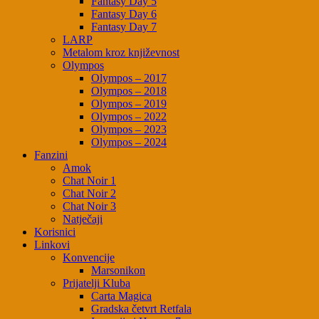
Fantasy Day 5
Fantasy Day 6
Fantasy Day 7
LARP
Metalom kroz književnost
Olympos
Olympos – 2017
Olympos – 2018
Olympos – 2019
Olympos – 2022
Olympos – 2023
Olympos – 2024
Fanzini
Amok
Chat Noir 1
Chat Noir 2
Chat Noir 3
Natječaji
Korisnici
Linkovi
Konvencije
Marsonikon
Prijatelji Kluba
Carta Magica
Gradska četvrt Retfala