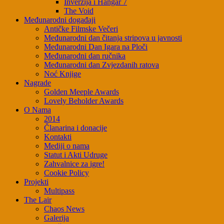
Inverzija i Hangar 7
The Void
Međunarodni događaji
Antičke Filmske Večeri
Međunarodni dan čitanja stripova u javnosti
Međunarodni Dan Igara na Ploči
Međunarodni dan ručnika
Međunarodni dan Zvjezdanih ratova
Noć Knjige
Nagrade
Golden Meeple Awards
Lovely Beholder Awards
O Nama
2014
Članarina i donacije
Kontakti
Mediji o nama
Statut i Akti Udruge
Zahvalnice za igre!
Cookie Policy
Projekti
Multipass
The Lair
Chaos News
Galerija