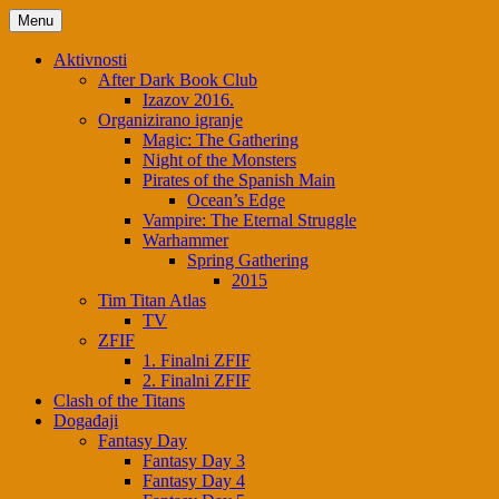
Skip
Menu
to
content
Aktivnosti
After Dark Book Club
Izazov 2016.
Organizirano igranje
Magic: The Gathering
Night of the Monsters
Pirates of the Spanish Main
Ocean’s Edge
Vampire: The Eternal Struggle
Warhammer
Spring Gathering
2015
Tim Titan Atlas
TV
ZFIF
1. Finalni ZFIF
2. Finalni ZFIF
Clash of the Titans
Događaji
Fantasy Day
Fantasy Day 3
Fantasy Day 4