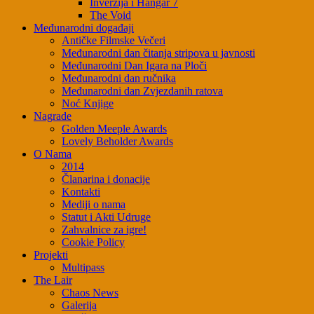
Inverzija i Hangar 7
The Void
Međunarodni događaji
Antičke Filmske Večeri
Međunarodni dan čitanja stripova u javnosti
Međunarodni Dan Igara na Ploči
Međunarodni dan ručnika
Međunarodni dan Zvjezdanih ratova
Noć Knjige
Nagrade
Golden Meeple Awards
Lovely Beholder Awards
O Nama
2014
Članarina i donacije
Kontakti
Mediji o nama
Statut i Akti Udruge
Zahvalnice za igre!
Cookie Policy
Projekti
Multipass
The Lair
Chaos News
Galerija