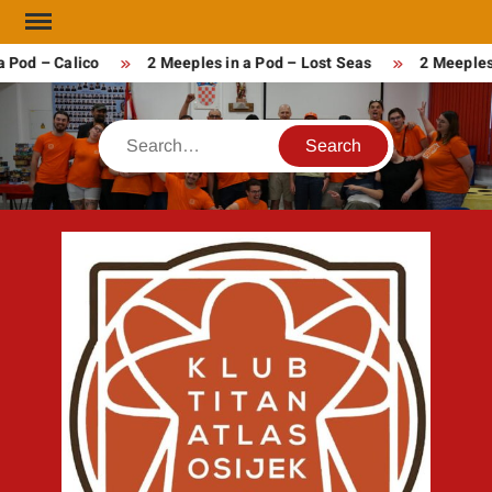
Skip
to
 Pod – Calico
2 Meeples in a Pod – Lost Seas
2 Meeples
content
Search