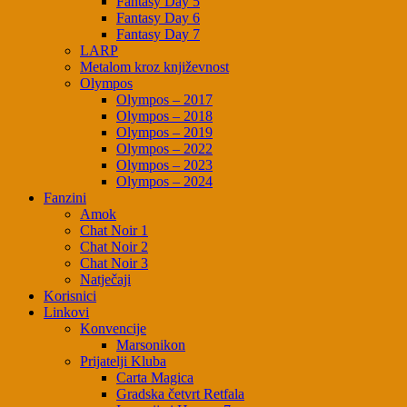
Fantasy Day 5
Fantasy Day 6
Fantasy Day 7
LARP
Metalom kroz književnost
Olympos
Olympos – 2017
Olympos – 2018
Olympos – 2019
Olympos – 2022
Olympos – 2023
Olympos – 2024
Fanzini
Amok
Chat Noir 1
Chat Noir 2
Chat Noir 3
Natječaji
Korisnici
Linkovi
Konvencije
Marsonikon
Prijatelji Kluba
Carta Magica
Gradska četvrt Retfala