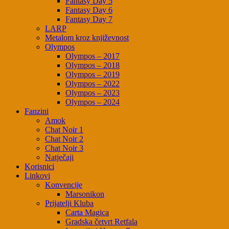
Fantasy Day 5
Fantasy Day 6
Fantasy Day 7
LARP
Metalom kroz književnost
Olympos
Olympos – 2017
Olympos – 2018
Olympos – 2019
Olympos – 2022
Olympos – 2023
Olympos – 2024
Fanzini
Amok
Chat Noir 1
Chat Noir 2
Chat Noir 3
Natječaji
Korisnici
Linkovi
Konvencije
Marsonikon
Prijatelji Kluba
Carta Magica
Gradska četvrt Retfala