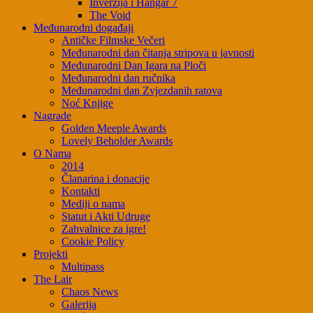
Inverzija i Hangar 7
The Void
Međunarodni događaji
Antičke Filmske Večeri
Međunarodni dan čitanja stripova u javnosti
Međunarodni Dan Igara na Ploči
Međunarodni dan ručnika
Međunarodni dan Zvjezdanih ratova
Noć Knjige
Nagrade
Golden Meeple Awards
Lovely Beholder Awards
O Nama
2014
Članarina i donacije
Kontakti
Mediji o nama
Statut i Akti Udruge
Zahvalnice za igre!
Cookie Policy
Projekti
Multipass
The Lair
Chaos News
Galerija