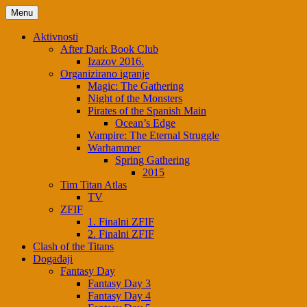
Menu
Aktivnosti
After Dark Book Club
Izazov 2016.
Organizirano igranje
Magic: The Gathering
Night of the Monsters
Pirates of the Spanish Main
Ocean’s Edge
Vampire: The Eternal Struggle
Warhammer
Spring Gathering
2015
Tim Titan Atlas
TV
ZFIF
1. Finalni ZFIF
2. Finalni ZFIF
Clash of the Titans
Događaji
Fantasy Day
Fantasy Day 3
Fantasy Day 4