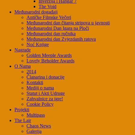
Inverzija i Hangar 7
The Void
Međunarodni događaji
Antičke Filmske Večeri
Međunarodni dan čitanja stripova u javnosti
Međunarodni Dan Igara na Ploči
Međunarodni dan ručnika
Međunarodni dan Zvjezdanih ratova
Noć Knjige
Nagrade
Golden Meeple Awards
Lovely Beholder Awards
O Nama
2014
Članarina i donacije
Kontakti
Mediji o nama
Statut i Akti Udruge
Zahvalnice za igre!
Cookie Policy
Projekti
Multipass
The Lair
Chaos News
Galerija