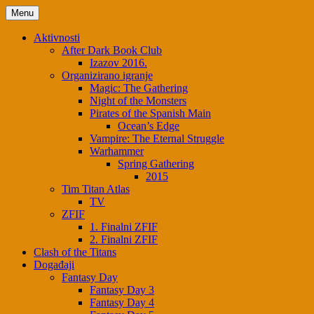
Skip
Menu
to
content
Aktivnosti
After Dark Book Club
Izazov 2016.
Organizirano igranje
Magic: The Gathering
Night of the Monsters
Pirates of the Spanish Main
Ocean’s Edge
Vampire: The Eternal Struggle
Warhammer
Spring Gathering
2015
Tim Titan Atlas
TV
ZFIF
1. Finalni ZFIF
2. Finalni ZFIF
Clash of the Titans
Događaji
Fantasy Day
Fantasy Day 3
Fantasy Day 4