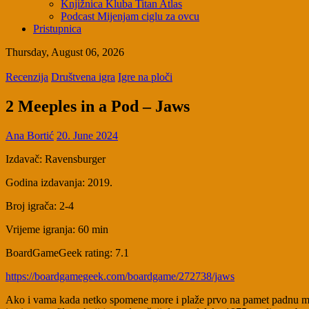
Knjižnica Kluba Titan Atlas
Podcast Mijenjam ciglu za ovcu
Pristupnica
Thursday, August 06, 2026
Recenzija
Društvena igra
Igre na ploči
2 Meeples in a Pod – Jaws
Ana Bortić
20. June 2024
Izdavač: Ravensburger
Godina izdavanja: 2019.
Broj igrača: 2-4
Vrijeme igranja: 60 min
BoardGameGeek rating: 7.1
https://boardgamegeek.com/boardgame/272738/jaws
Ako i vama kada netko spomene more i plaže prvo na pamet padnu mo