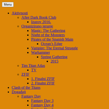
Skip
Menu
to
content
Aktivnosti
After Dark Book Club
Izazov 2016.
Organizirano igranje
Magic: The Gathering
Night of the Monsters
Pirates of the Spanish Main
Ocean’s Edge
Vampire: The Eternal Struggle
Warhammer
Spring Gathering
2015
Tim Titan Atlas
TV
ZFIF
1. Finalni ZFIF
2. Finalni ZFIF
Clash of the Titans
Događaji
Fantasy Day
Fantasy Day 3
Fantasy Day 4