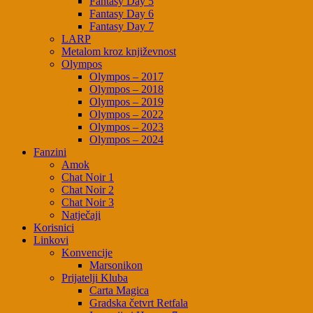
Fantasy Day 5
Fantasy Day 6
Fantasy Day 7
LARP
Metalom kroz književnost
Olympos
Olympos – 2017
Olympos – 2018
Olympos – 2019
Olympos – 2022
Olympos – 2023
Olympos – 2024
Fanzini
Amok
Chat Noir 1
Chat Noir 2
Chat Noir 3
Natječaji
Korisnici
Linkovi
Konvencije
Marsonikon
Prijatelji Kluba
Carta Magica
Gradska četvrt Retfala