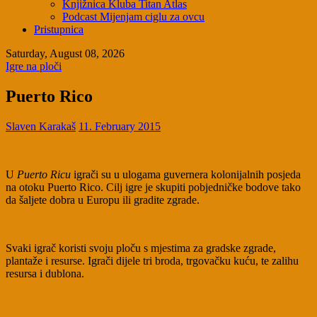
Knjižnica Kluba Titan Atlas
Podcast Mijenjam ciglu za ovcu
Pristupnica
Saturday, August 08, 2026
Igre na ploči
Puerto Rico
Slaven Karakaš
11. February 2015
U
Puerto Ricu
igrači su u ulogama guvernera kolonijalnih posjeda
na otoku Puerto Rico. Cilj igre je skupiti pobjedničke bodove tako
da šaljete dobra u Europu ili gradite zgrade.
Svaki igrač koristi svoju ploču s mjestima za gradske zgrade,
plantaže i resurse. Igrači dijele tri broda, trgovačku kuću, te zalihu
resursa i dublona.