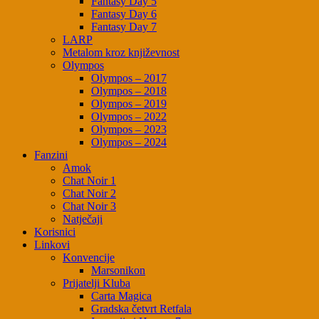
Fantasy Day 5
Fantasy Day 6
Fantasy Day 7
LARP
Metalom kroz književnost
Olympos
Olympos – 2017
Olympos – 2018
Olympos – 2019
Olympos – 2022
Olympos – 2023
Olympos – 2024
Fanzini
Amok
Chat Noir 1
Chat Noir 2
Chat Noir 3
Natječaji
Korisnici
Linkovi
Konvencije
Marsonikon
Prijatelji Kluba
Carta Magica
Gradska četvrt Retfala