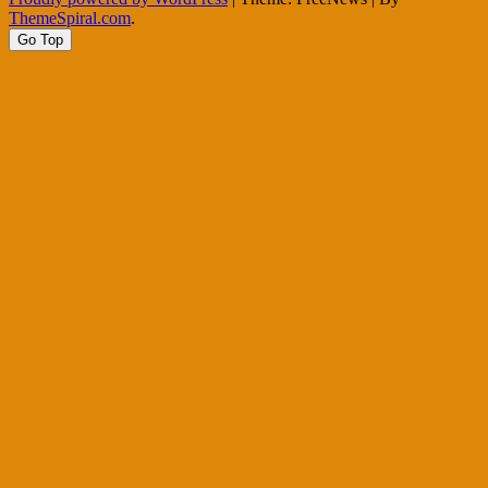
ThemeSpiral.com
.
Go Top