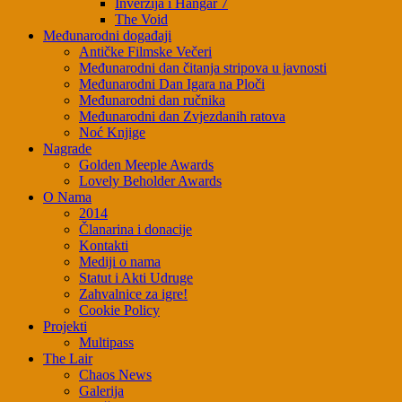
Inverzija i Hangar 7
The Void
Međunarodni događaji
Antičke Filmske Večeri
Međunarodni dan čitanja stripova u javnosti
Međunarodni Dan Igara na Ploči
Međunarodni dan ručnika
Međunarodni dan Zvjezdanih ratova
Noć Knjige
Nagrade
Golden Meeple Awards
Lovely Beholder Awards
O Nama
2014
Članarina i donacije
Kontakti
Mediji o nama
Statut i Akti Udruge
Zahvalnice za igre!
Cookie Policy
Projekti
Multipass
The Lair
Chaos News
Galerija