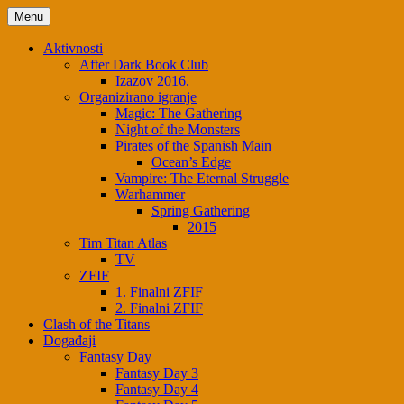
Menu
Aktivnosti
After Dark Book Club
Izazov 2016.
Organizirano igranje
Magic: The Gathering
Night of the Monsters
Pirates of the Spanish Main
Ocean’s Edge
Vampire: The Eternal Struggle
Warhammer
Spring Gathering
2015
Tim Titan Atlas
TV
ZFIF
1. Finalni ZFIF
2. Finalni ZFIF
Clash of the Titans
Događaji
Fantasy Day
Fantasy Day 3
Fantasy Day 4