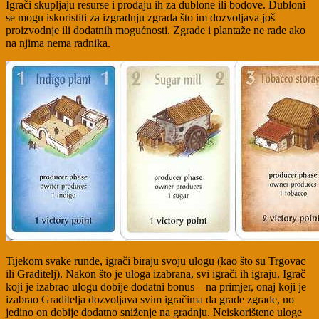
Igrači skupljaju resurse i prodaju ih za dublone ili bodove. Dubloni
se mogu iskoristiti za izgradnju zgrada što im dozvoljava još
proizvodnje ili dodatnih mogućnosti. Zgrade i plantaže ne rade ako
na njima nema radnika.
Tijekom svake runde, igrači biraju svoju ulogu (kao što su Trgovac
ili Graditelj). Nakon što je uloga izabrana, svi igrači ih igraju. Igrač
koji je izabrao ulogu dobije dodatni bonus – na primjer, onaj koji je
izabrao Graditelja dozvoljava svim igračima da grade zgrade, no
jedino on dobije dodatno sniženje na gradnju. Neiskorištene uloge