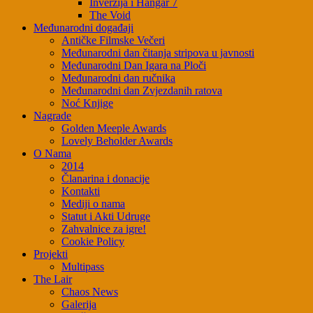
Inverzija i Hangar 7
The Void
Međunarodni događaji
Antičke Filmske Večeri
Međunarodni dan čitanja stripova u javnosti
Međunarodni Dan Igara na Ploči
Međunarodni dan ručnika
Međunarodni dan Zvjezdanih ratova
Noć Knjige
Nagrade
Golden Meeple Awards
Lovely Beholder Awards
O Nama
2014
Članarina i donacije
Kontakti
Mediji o nama
Statut i Akti Udruge
Zahvalnice za igre!
Cookie Policy
Projekti
Multipass
The Lair
Chaos News
Galerija