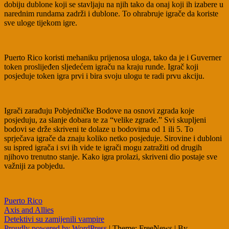
dobiju dublone koji se stavljaju na njih tako da onaj koji ih izabere u
narednim rundama zadrži i dublone. To ohrabruje igrače da koriste
sve uloge tijekom igre.
Puerto Rico koristi mehaniku prijenosa uloga, tako da je i Guverner
token proslijeđen sljedećem igraču na kraju runde. Igrač koji
posjeduje token igra prvi i bira svoju ulogu te radi prvu akciju.
Igrači zarađuju Pobjedničke Bodove na osnovi zgrada koje
posjeduju, za slanje dobara te za “velike zgrade.” Svi skupljeni
bodovi se drže skriveni te dolaze u bodovima od 1 ili 5. To
sprječava igrače da znaju koliko netko posjeduje. Sirovine i dubloni
su ispred igrača i svi ih vide te igrači mogu zatražiti od drugih
njihovo trenutno stanje. Kako igra prolazi, skriveni dio postaje sve
važniji za pobjedu.
Puerto Rico
Post
Axis and Allies
Detektivi su zamijenili vampire
navigation
Proudly powered by WordPress
|
Theme: FreeNews
|
By