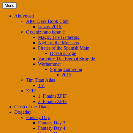
Menu
Aktivnosti
After Dark Book Club
Izazov 2016.
Organizirano igranje
Magic: The Gathering
Night of the Monsters
Pirates of the Spanish Main
Ocean’s Edge
Vampire: The Eternal Struggle
Warhammer
Spring Gathering
2015
Tim Titan Atlas
TV
ZFIF
1. Finalni ZFIF
2. Finalni ZFIF
Clash of the Titans
Događaji
Fantasy Day
Fantasy Day 3
Fantasy Day 4