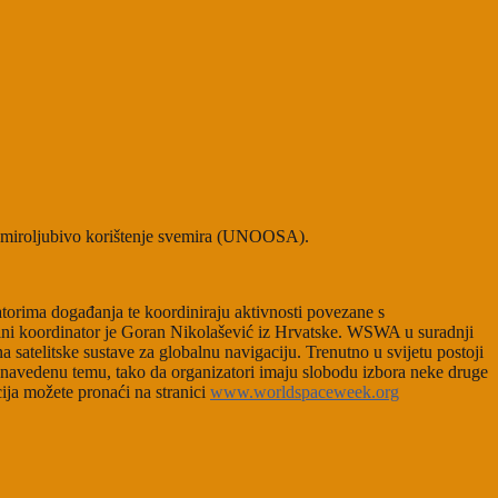
a miroljubivo korištenje svemira (UNOOSA).
atorima događanja te koordiniraju aktivnosti povezane s
alni koordinator je Goran Nikolašević iz Hrvatske. WSWA u suradnji
atelitske sustave za globalnu navigaciju. Trenutno u svijetu postoji
a navedenu temu, tako da organizatori imaju slobodu izbora neke druge
ija možete pronaći na stranici
www.worldspaceweek.org