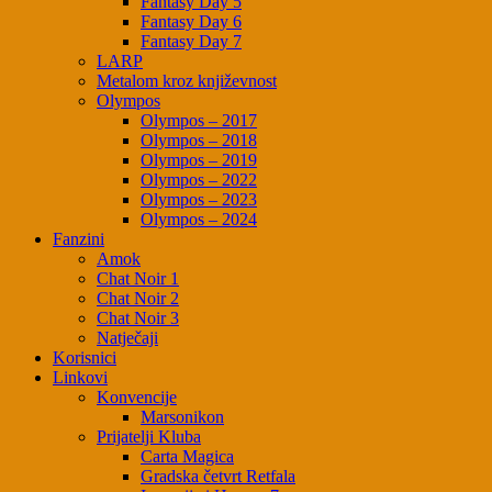
Fantasy Day 5
Fantasy Day 6
Fantasy Day 7
LARP
Metalom kroz književnost
Olympos
Olympos – 2017
Olympos – 2018
Olympos – 2019
Olympos – 2022
Olympos – 2023
Olympos – 2024
Fanzini
Amok
Chat Noir 1
Chat Noir 2
Chat Noir 3
Natječaji
Korisnici
Linkovi
Konvencije
Marsonikon
Prijatelji Kluba
Carta Magica
Gradska četvrt Retfala