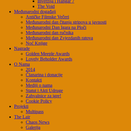
Inverzija i Hangar 7
The Void
Međunarodni događaji
Antičke Filmske Večeri
Međunarodni dan čitanja stripova u javnosti
Međunarodni Dan Igara na Ploči
Međunarodni dan ručnika
Međunarodni dan Zvjezdanih ratova
Noć Knjige
Nagrade
Golden Meeple Awards
Lovely Beholder Awards
O Nama
2014
Članarina i donacije
Kontakti
Mediji o nama
Statut i Akti Udruge
Zahvalnice za igre!
Cookie Policy
Projekti
Multipass
The Lair
Chaos News
Galerija