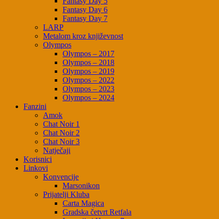
Fantasy Day 5
Fantasy Day 6
Fantasy Day 7
LARP
Metalom kroz književnost
Olympos
Olympos – 2017
Olympos – 2018
Olympos – 2019
Olympos – 2022
Olympos – 2023
Olympos – 2024
Fanzini
Amok
Chat Noir 1
Chat Noir 2
Chat Noir 3
Natječaji
Korisnici
Linkovi
Konvencije
Marsonikon
Prijatelji Kluba
Carta Magica
Gradska četvrt Retfala