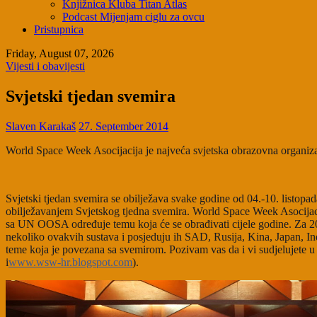
Knjižnica Kluba Titan Atlas
Podcast Mijenjam ciglu za ovcu
Pristupnica
Friday, August 07, 2026
Vijesti i obavijesti
Svjetski tjedan svemira
Slaven Karakaš
27. September 2014
World Space Week Asocijacija je najveća svjetska obrazovna organi
Svjetski tjedan svemira se obilježava svake godine od 04.-10. listopa
obilježavanjem Svjetskog tjedna svemira. World Space Week Asocijaci
sa UN OOSA određuje temu koja će se obrađivati cijele godine. Za 20
nekoliko ovakvih sustava i posjeduju ih SAD, Rusija, Kina, Japan, In
teme koja je povezana sa svemirom. Pozivam vas da i vi sudjelujete u 
i
www.wsw-hr.blogspot.com
).