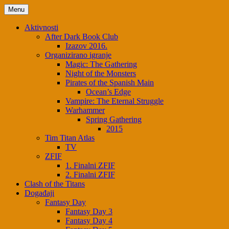
Skip
Menu
to
content
Aktivnosti
After Dark Book Club
Izazov 2016.
Organizirano igranje
Magic: The Gathering
Night of the Monsters
Pirates of the Spanish Main
Ocean’s Edge
Vampire: The Eternal Struggle
Warhammer
Spring Gathering
2015
Tim Titan Atlas
TV
ZFIF
1. Finalni ZFIF
2. Finalni ZFIF
Clash of the Titans
Događaji
Fantasy Day
Fantasy Day 3
Fantasy Day 4