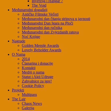
Inverzija i Hangar 7
The Void
Međunarodni događaji
Antičke Filmske Večeri
Međunarodni dan čitanja stripova u javnosti
Međunarodni Dan Igara na Ploči
Međunarodni dan ručnika
Međunarodni dan Zvjezdanih ratova
Noć Knjige
Nagrade
Golden Meeple Awards
Lovely Beholder Awards
O Nama
2014
Članarina i donacije
Kontakti
Mediji o nama
Statut i Akti Udruge
Zahvalnice za igre!
Cookie Policy
Projekti
Multipass
The Lair
Chaos News
Galerija