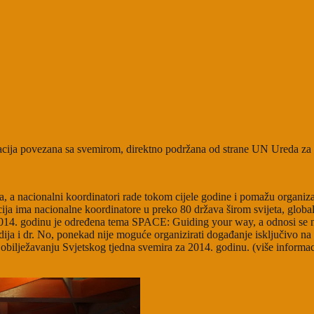
zacija povezana sa svemirom, direktno podržana od strane UN Ureda z
da, a nacionalni koordinatori rade tokom cijele godine i pomažu organiz
ja ima nacionalne koordinatore u preko 80 država širom svijeta, glob
14. godinu je određena tema SPACE: Guiding your way, a odnosi se na s
dija i dr. No, ponekad nije moguće organizirati događanje isključivo n
obilježavanju Svjetskog tjedna svemira za 2014. godinu. (više informac